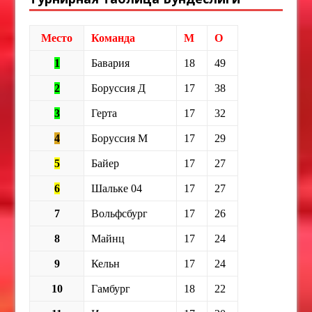
Место
Команда
М
О
1
Бавария
18
49
2
Боруссия Д
17
38
3
Герта
17
32
4
Боруссия М
17
29
5
Байер
17
27
6
Шальке 04
17
27
7
Вольфсбург
17
26
8
Майнц
17
24
9
Кельн
17
24
10
Гамбург
18
22