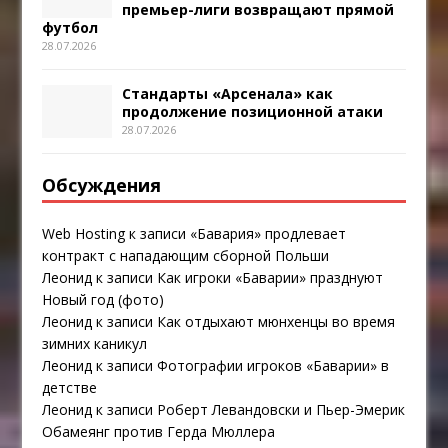
премьер-лиги возвращают прямой
футбол
28.07.2026
Стандарты «Арсенала» как
продолжение позиционной атаки
28.07.2026
Обсуждения
Web Hosting
к записи
«Бавария» продлевает
контракт с нападающим сборной Польши
Леонид
к записи
Как игроки «Баварии» празднуют
Новый год (фото)
Леонид
к записи
Как отдыхают мюнхенцы во время
зимних каникул
Леонид
к записи
Фотографии игроков «Баварии» в
детстве
Леонид
к записи
Роберт Левандовски и Пьер-Эмерик
Обамеянг против Герда Мюллера