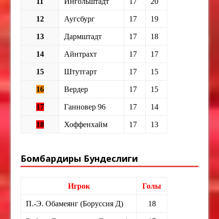
11
Ингольштадт
17
20
12
Аугсбург
17
19
13
Дармштадт
17
18
14
Айнтрахт
17
17
15
Штутгарт
17
15
16
Вердер
17
15
17
Ганновер 96
17
14
18
Хоффенхайм
17
13
Бомбардиры Бундеслиги
Игрок
Голы
П.-Э. Обамеянг (Боруссия Д)
18