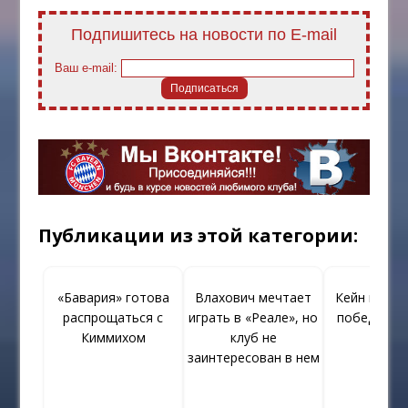
Подпишитесь на новости по E-mail
Ваш e-mail:
Публикации из этой категории:
«Бавария» готова
Влахович мечтает
Кейн выска
распрощаться с
играть в «Реале», но
победе «Б
Киммихом
клуб не
заинтересован в нем