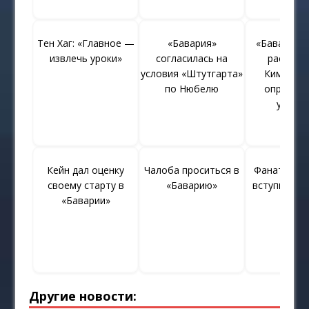
Тен Хаг: «Главное —
«Бавария»
«Бавария» 
извлечь уроки»
согласилась на
расстать
условия «Штутгарта»
Киммихо
по Нюбелю
определ
услови
Кейн дал оценку
Чалоба проситься в
Фанаты «Б
своему старту в
«Баварию»
вступили за
«Баварии»
Другие новости: