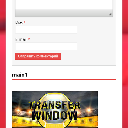
Имя
*
E-mail
*
main1