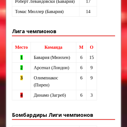
Роберт Левандовски (Бавария)
17
Томас Мюллер (Бавария)
14
Лига чемпионов
Место
Команда
М
О
1
Бавария (Мюнхен)
6
15
2
Арсенал (Лондон)
6
9
3
Олимпиакос
6
9
(Пиреи)
4
Динамо (Загреб)
6
3
Бомбардиры Лиги чемпионов