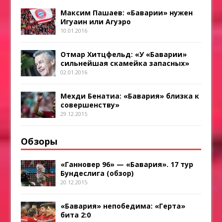
Максим Пашаев: «Баварии» нужен
Игуаин или Агуэро
10.01.2016
Отмар Хитцфельд: «У «Баварии»
сильнейшая скамейка запасных»
02.01.2016
Мехди Бенатиа: «Бавария» близка к
совершенству»
29.12.2015
Обзоры
«Ганновер 96» — «Бавария». 17 тур
Бундеслига (обзор)
20.12.2015
«Бавария» непобедима: «Герта»
бита 2:0