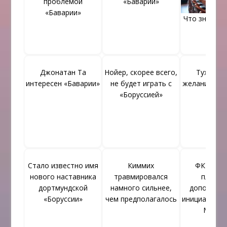
проблемой
«Баварии»
«Баварии»
Что значит
бар?
Джонатан Та
Нойер, скорее всего,
Тухель г
интересен «Баварии»
не будет играть с
желанием п
«Боруссией»
Кейн
Стало известно имя
Киммих
ФК «Бав
нового наставника
травмировался
планир
дортмундской
намного сильнее,
дополнит
«Боруссии»
чем предполагалось
инициативы 
Мюнхе