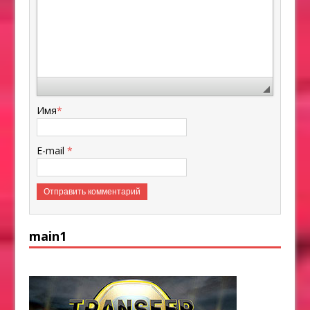
Имя
*
E-mail
*
main1