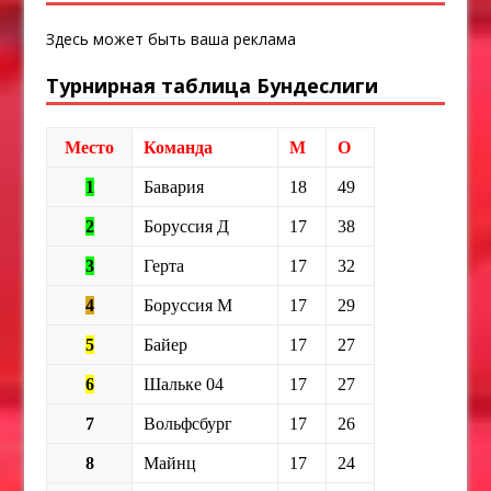
Здесь может быть ваша реклама
Турнирная таблица Бундеслиги
Место
Команда
М
О
1
Бавария
18
49
2
Боруссия Д
17
38
3
Герта
17
32
4
Боруссия М
17
29
5
Байер
17
27
6
Шальке 04
17
27
7
Вольфсбург
17
26
8
Майнц
17
24