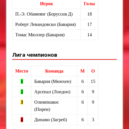
Игрок
Голы
П.-Э. Обамеянг (Боруссия Д)
18
Роберт Левандовски (Бавария)
17
Томас Мюллер (Бавария)
14
Лига чемпионов
Место
Команда
М
О
1
Бавария (Мюнхен)
6
15
2
Арсенал (Лондон)
6
9
3
Олимпиакос
6
9
(Пиреи)
4
Динамо (Загреб)
6
3