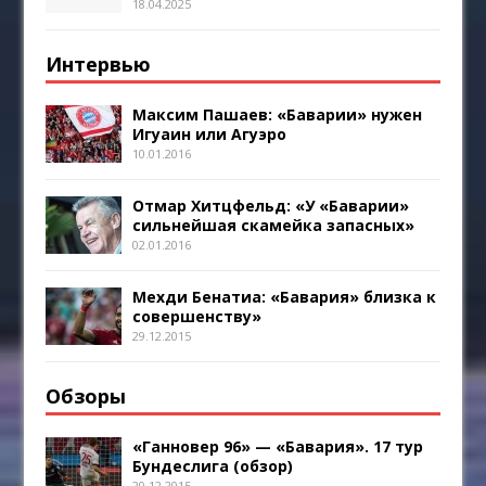
18.04.2025
Интервью
Максим Пашаев: «Баварии» нужен
Игуаин или Агуэро
10.01.2016
Отмар Хитцфельд: «У «Баварии»
сильнейшая скамейка запасных»
02.01.2016
Мехди Бенатиа: «Бавария» близка к
совершенству»
29.12.2015
Обзоры
«Ганновер 96» — «Бавария». 17 тур
Бундеслига (обзор)
20.12.2015