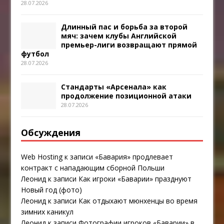
28.07.2026
Длинный пас и борьба за второй
мяч: зачем клубы Английской
премьер-лиги возвращают прямой
футбол
28.07.2026
Стандарты «Арсенала» как
продолжение позиционной атаки
28.07.2026
Обсуждения
Web Hosting
к записи
«Бавария» продлевает
контракт с нападающим сборной Польши
Леонид
к записи
Как игроки «Баварии» празднуют
Новый год (фото)
Леонид
к записи
Как отдыхают мюнхенцы во время
зимних каникул
Леонид
к записи
Фотографии игроков «Баварии» в