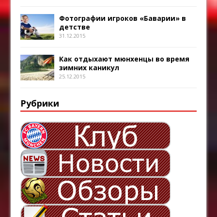
Фотографии игроков «Баварии» в
детстве
31.12.2015
Как отдыхают мюнхенцы во время
зимних каникул
25.12.2015
Рубрики