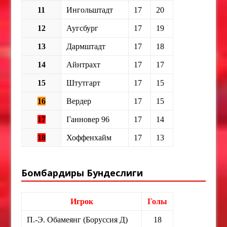
11
Ингольштадт
17
20
12
Аугсбург
17
19
13
Дармштадт
17
18
14
Айнтрахт
17
17
15
Штутгарт
17
15
16
Вердер
17
15
17
Ганновер 96
17
14
18
Хоффенхайм
17
13
Бомбардиры Бундеслиги
Игрок
Голы
П.-Э. Обамеянг (Боруссия Д)
18