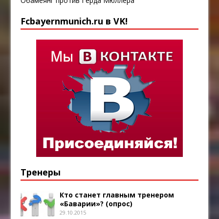
Обамеянг против Герда Мюллера
Fcbayernmunich.ru в VK!
Тренеры
Кто станет главным тренером
«Баварии»? (опрос)
29.10.2015