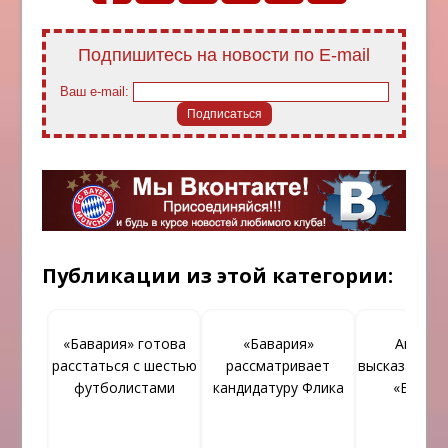
Подпишитесь на новости по E-mail
Ваш e-mail:
Публикации из этой категории:
«Бавария» готова
«Бавария»
Анчело
расстаться с шестью
рассматривает
высказался о
футболистами
кандидатуру Флика
«Бавар