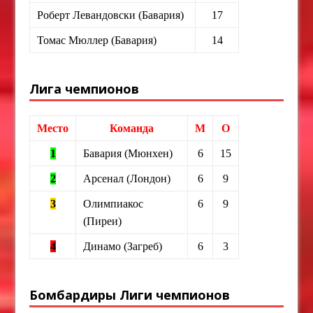
Роберт Левандовски (Бавария)
17
Томас Мюллер (Бавария)
14
Лига чемпионов
Место
Команда
М
О
1
Бавария (Мюнхен)
6
15
2
Арсенал (Лондон)
6
9
3
Олимпиакос
6
9
(Пиреи)
4
Динамо (Загреб)
6
3
Бомбардиры Лиги чемпионов