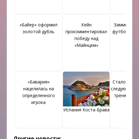
«Байер» оформил
Кейн
Заммер не
золотой дубль
прокомментировал
футболом Г
победу над
«Майнцем»
«Бавария»
Стало извес
нацелилась на
следующего 
определенного
тренера «Б
игрока
Испания Коста-Брава
Другие новости: