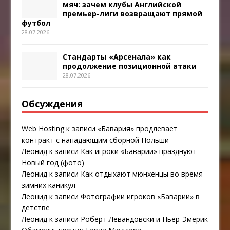
мяч: зачем клубы Английской
премьер-лиги возвращают прямой
футбол
28.07.2026
Стандарты «Арсенала» как
продолжение позиционной атаки
28.07.2026
Обсуждения
Web Hosting
к записи
«Бавария» продлевает
контракт с нападающим сборной Польши
Леонид
к записи
Как игроки «Баварии» празднуют
Новый год (фото)
Леонид
к записи
Как отдыхают мюнхенцы во время
зимних каникул
Леонид
к записи
Фотографии игроков «Баварии» в
детстве
Леонид
к записи
Роберт Левандовски и Пьер-Эмерик