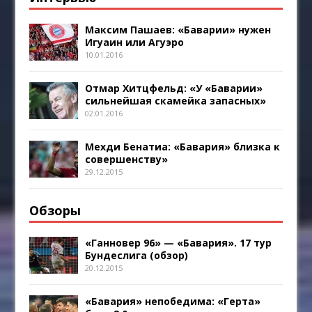
Максим Пашаев: «Баварии» нужен
Игуаин или Агуэро
10.01.2016
Отмар Хитцфельд: «У «Баварии»
сильнейшая скамейка запасных»
02.01.2016
Мехди Бенатиа: «Бавария» близка к
совершенству»
29.12.2015
Обзоры
«Ганновер 96» — «Бавария». 17 тур
Бундеслига (обзор)
20.12.2015
«Бавария» непобедима: «Герта»