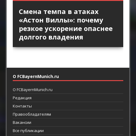
«Интер» против высокой
Длинный пас и борьба за
Стандарты «Арсенала»
Смена темпа в атаках
«Брага» против
линии «Барселоны»:
второй мяч: зачем клубы
как продолжение
«Астон Виллы»: почему
персонального прессинга:
пространство за защитой
Английской премьер-лиги
позиционной атаки
резкое ускорение опаснее
как ротации освобождают
как главный ресурс атаки
возвращают прямой
долгого владения
пространство между
футбол
линиями
О FCBayernMunich.ru
О FCBayernMunich.ru
Редакция
Контакты
Правообладателям
Вакансии
Все публикации