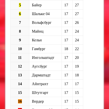
5
Байер
17
27
6
Шальке 04
17
27
7
Вольфсбург
17
26
8
Майнц
17
24
9
Кельн
17
24
10
Гамбург
18
22
11
Ингольштадт
17
20
12
Аугсбург
17
19
13
Дармштадт
17
18
14
Айнтрахт
17
17
15
Штутгарт
17
15
16
Вердер
17
15