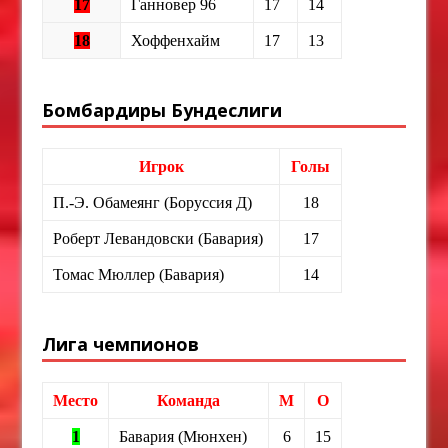
17
Ганновер 96
17
14
18
Хоффенхайм
17
13
Бомбардиры Бундеслиги
Игрок
Голы
П.-Э. Обамеянг (Боруссия Д)
18
Роберт Левандовски (Бавария)
17
Томас Мюллер (Бавария)
14
Лига чемпионов
Место
Команда
М
О
1
Бавария (Мюнхен)
6
15