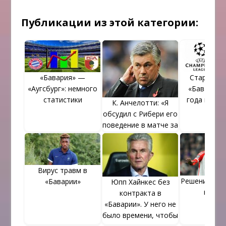
Публикации из этой категории:
«Бавария» —
Стартовы
«Аугсбург»: немного
«Баварии» 
статистики
года в евр
К. Анчелотти: «Я
обсудил с Рибери его
поведение в матче за
Суперкубок»
Вирус травм в
Решение по
«Баварии»
Юпп Хайнкес без
приня
контракта в
«Баварии». У него не
было времени, чтобы