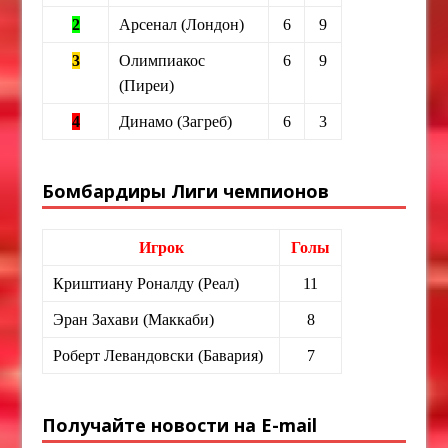
2
Арсенал (Лондон)
6
9
3
Олимпиакос
6
9
(Пиреи)
4
Динамо (Загреб)
6
3
Бомбардиры Лиги чемпионов
Игрок
Голы
Криштиану Роналду (Реал)
11
Эран Захави (Маккаби)
8
Роберт Левандовски (Бавария)
7
Получайте новости на E-mail