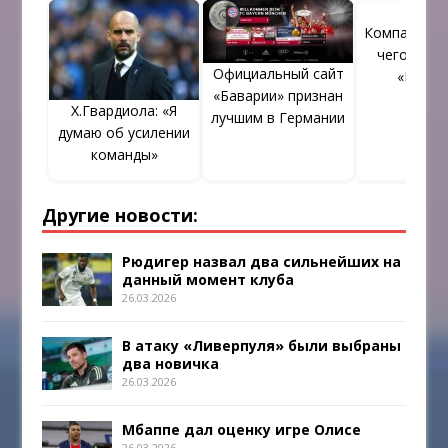
подписать его
Компани рас
чего не х
Официальный сайт
«Бавар
«Баварии» признан
Х.Гвардиола: «Я
лучшим в Германии
думаю об усилении
команды»
Другие новости:
Рюдигер назвал два сильнейших на
данный момент клуба
26.03.2026
В атаку «Ливерпуля» были выбраны
два новичка
26.03.2026
Мбаппе дал оценку игре Олисе
26.03.2026