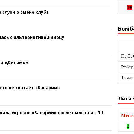
18
 слухи о смене клуба
Бомб
ась с альтернативой Вирцу
П.-Э.
 в «Динамо»
Робер
Томас
чего не хватает «Баварии»
Лига
лила игроков «Баварии» после вылета из ЛЧ
Мест
1