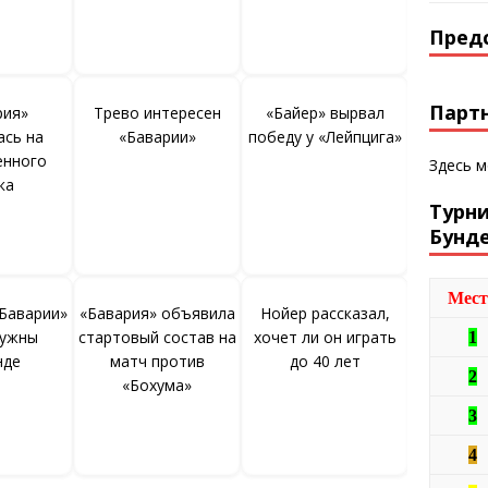
Пред
Парт
рия»
Трево интересен
«Байер» вырвал
ась на
«Баварии»
победу у «Лейпцига»
енного
Здесь 
ка
Турн
Бунд
Мест
Баварии»
«Бавария» объявила
Нойер рассказал,
нужны
стартовый состав на
хочет ли он играть
1
нде
матч против
до 40 лет
2
«Бохума»
3
4