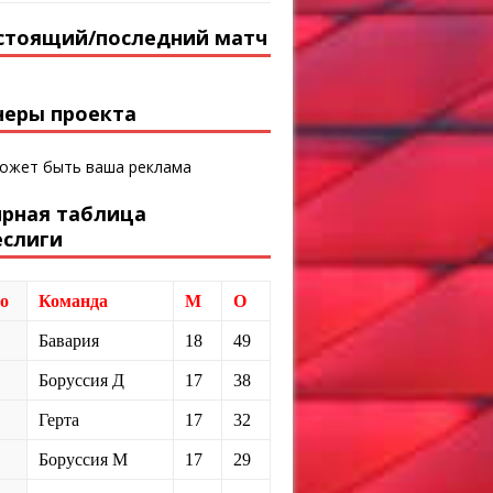
стоящий/последний матч
неры проекта
может быть ваша реклама
ирная таблица
еслиги
о
Команда
М
О
Бавария
18
49
Боруссия Д
17
38
Герта
17
32
Боруссия М
17
29