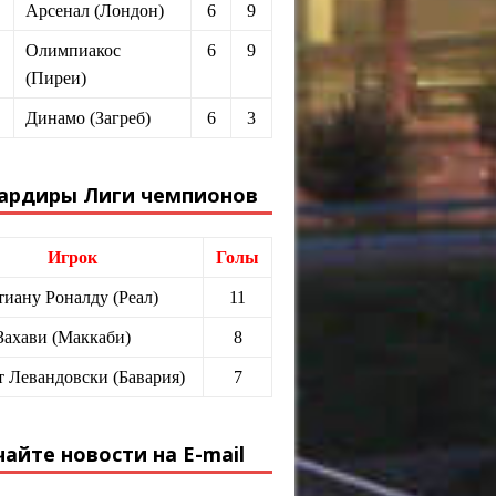
Арсенал (Лондон)
6
9
Олимпиакос
6
9
(Пиреи)
Динамо (Загреб)
6
3
ардиры Лиги чемпионов
Игрок
Голы
иану Роналду (Реал)
11
Захави (Маккаби)
8
т Левандовски (Бавария)
7
айте новости на E-mail