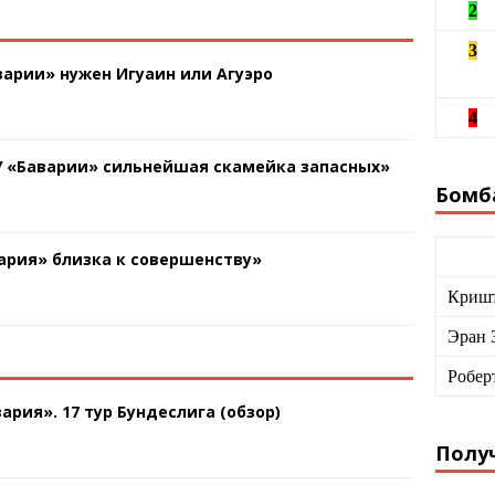
2
3
арии» нужен Игуаин или Агуэро
4
У «Баварии» сильнейшая скамейка запасных»
Бомб
ария» близка к совершенству»
Кришт
Эран 
Робер
ария». 17 тур Бундеслига (обзор)
Получ