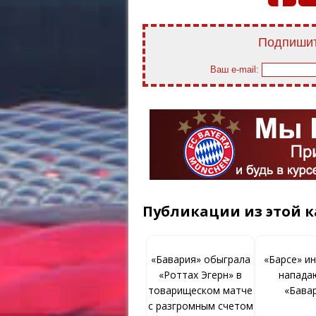
Подпишит
Ваш e-mail:
Публикации из этой к
«Бавария» обыграла
«Барсе» и
«Роттах Эгерн» в
напада
товарищеском матче
«Бава
с разгромным счетом