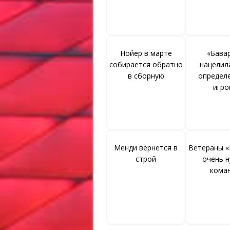
Нойер в марте
«Бава
собирается обратно
нацелил
в сборную
определ
игро
Менди вернется в
Ветераны «
строй
очень 
кома