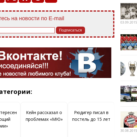
есь на новости по E-mail
03.09.2015
атегории:
нтересен
Кейн рассказал о
Рюдигер писал в
ющий
проблемах «МЮ»
постель до 15 лет
рии»
30.08.2015