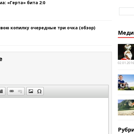
а: «Герта» бита 2:0
свою копилку очередные три очка (обзор)
Меди
е
02.01.2016
Рубр