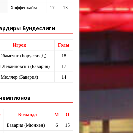
Хоффенхайм
17
13
ардиры Бундеслиги
Игрок
Голы
 Обамеянг (Боруссия Д)
18
т Левандовски (Бавария)
17
 Мюллер (Бавария)
14
 чемпионов
о
Команда
М
О
Бавария (Мюнхен)
6
15