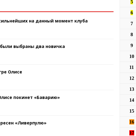
5
6
 сильнейших на данный момент клуба
7
8
9
 были выбраны два новичка
10
11
гре Олисе
12
13
 Олисе покинет «Баварию»
14
15
16
ересен «Ливерпулю»
17