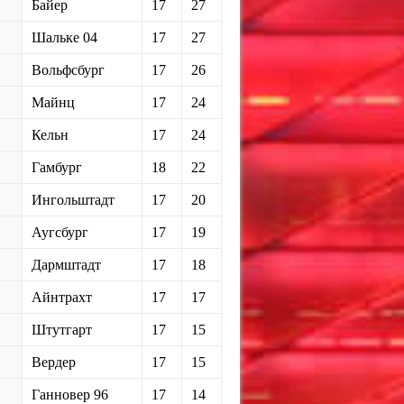
Байер
17
27
Шальке 04
17
27
Вольфсбург
17
26
Майнц
17
24
Кельн
17
24
Гамбург
18
22
Ингольштадт
17
20
Аугсбург
17
19
Дармштадт
17
18
Айнтрахт
17
17
Штутгарт
17
15
Вердер
17
15
Ганновер 96
17
14