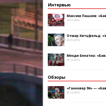
Интервью
Максим Пашаев: «Бав
10.01.2016
Отмар Хитцфельд: «
02.01.2016
Мехди Бенатиа: «Бав
29.12.2015
Обзоры
«Ганновер 96» — «Бав
20.12.2015