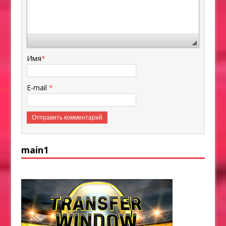
Имя
*
E-mail
*
main1