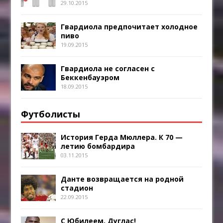
29.10.2015
Гвардиола предпочитает холодное
пиво
19.09.2015
Гвардиола не согласен с
Беккенбауэром
18.09.2015
Футболисты
История Герда Мюллера. К 70 —
летию бомбардира
03.11.2015
Данте возвращается на родной
стадион
22.09.2015
С Юбилеем, Дуглас!