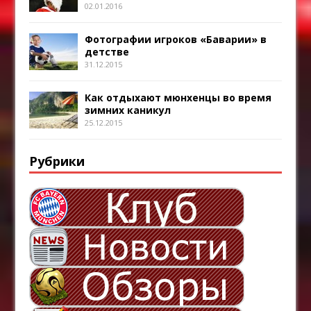
02.01.2016
Фотографии игроков «Баварии» в
детстве
31.12.2015
Как отдыхают мюнхенцы во время
зимних каникул
25.12.2015
Рубрики