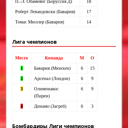
П.-Э. Обамеянг (Боруссия Д)
18
Роберт Левандовски (Бавария)
17
Томас Мюллер (Бавария)
14
Лига чемпионов
Место
Команда
М
О
1
Бавария (Мюнхен)
6
15
2
Арсенал (Лондон)
6
9
3
Олимпиакос
6
9
(Пиреи)
4
Динамо (Загреб)
6
3
Бомбардиры Лиги чемпионов