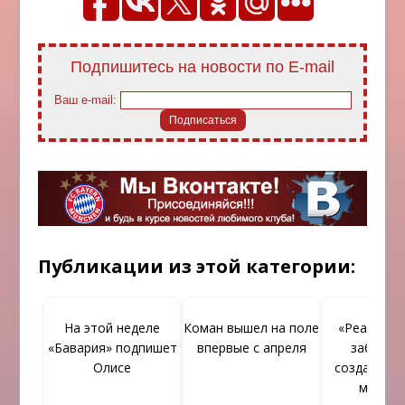
Подпишитесь на новости по E-mail
Ваш e-mail:
Публикации из этой категории:
На этой неделе
Коман вышел на поле
«Реал» сп
«Бавария» подпишет
впервые с апреля
забивать
Олисе
создавая о
момен