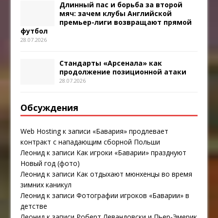
Длинный пас и борьба за второй
мяч: зачем клубы Английской
премьер-лиги возвращают прямой
футбол
28.07.2026
Стандарты «Арсенала» как
продолжение позиционной атаки
28.07.2026
Обсуждения
Web Hosting
к записи
«Бавария» продлевает
контракт с нападающим сборной Польши
Леонид
к записи
Как игроки «Баварии» празднуют
Новый год (фото)
Леонид
к записи
Как отдыхают мюнхенцы во время
зимних каникул
Леонид
к записи
Фотографии игроков «Баварии» в
детстве
Леонид
к записи
Роберт Левандовски и Пьер-Эмерик