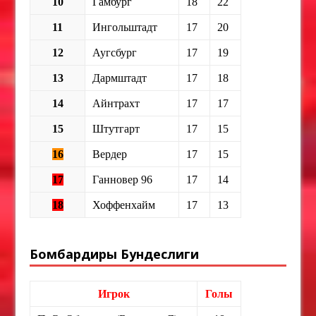
10
Гамбург
18
22
11
Ингольштадт
17
20
12
Аугсбург
17
19
13
Дармштадт
17
18
14
Айнтрахт
17
17
15
Штутгарт
17
15
16
Вердер
17
15
17
Ганновер 96
17
14
18
Хоффенхайм
17
13
Бомбардиры Бундеслиги
Игрок
Голы