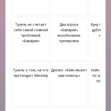
Тухель не считает
Два игрока
Буну готов 
себя самой главной
«Баварии»
дублера Но
проблемой
возобновили
«Бавар
«Баварии»
тренировки
Тухель о том, на что
Дрезен: «Кейн может
Кейн: «При
претендует Мюллер
нам помочь»
по ходу ма
получае