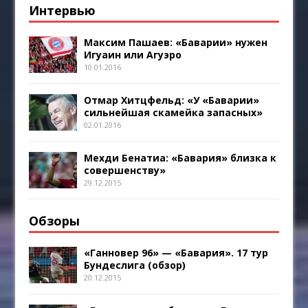
Интервью
Максим Пашаев: «Баварии» нужен
Игуаин или Агуэро
10.01.2016
Отмар Хитцфельд: «У «Баварии»
сильнейшая скамейка запасных»
02.01.2016
Мехди Бенатиа: «Бавария» близка к
совершенству»
29.12.2015
Обзоры
«Ганновер 96» — «Бавария». 17 тур
Бундеслига (обзор)
20.12.2015