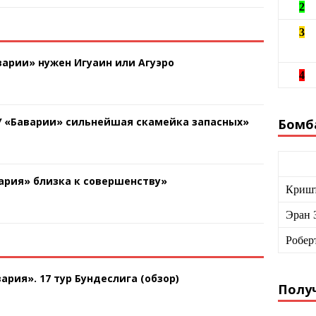
2
3
арии» нужен Игуаин или Агуэро
4
У «Баварии» сильнейшая скамейка запасных»
Бомб
ария» близка к совершенству»
Кришт
Эран 
Робер
ария». 17 тур Бундеслига (обзор)
Получ