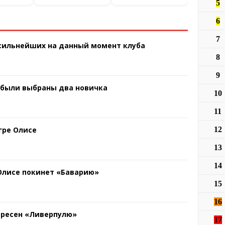
5
6
7
 сильнейших на данный момент клуба
8
9
 были выбраны два новичка
10
11
гре Олисе
12
13
14
 Олисе покинет «Баварию»
15
16
ересен «Ливерпулю»
17