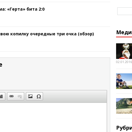
а: «Герта» бита 2:0
Меди
свою копилку очередные три очка (обзор)
02.01.2016
е
Рубр