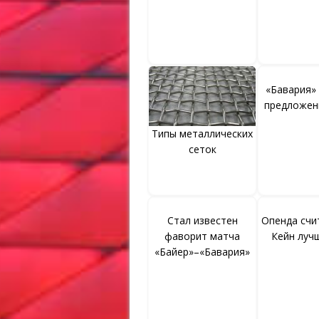
«Бавария»
предложен
Типы металлических
сеток
Стал известен
Опенда счи
фаворит матча
Кейн луч
«Байер»–«Бавария»