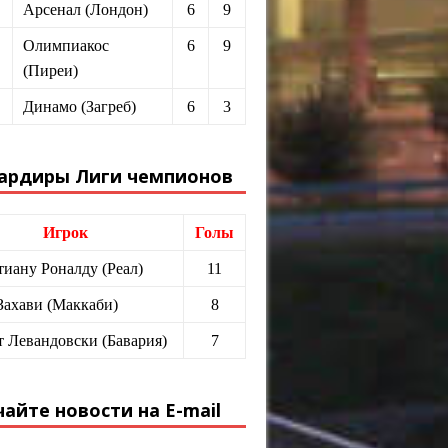
Арсенал (Лондон)
6
9
Олимпиакос
6
9
(Пиреи)
Динамо (Загреб)
6
3
ардиры Лиги чемпионов
Игрок
Голы
иану Роналду (Реал)
11
Захави (Маккаби)
8
т Левандовски (Бавария)
7
айте новости на E-mail