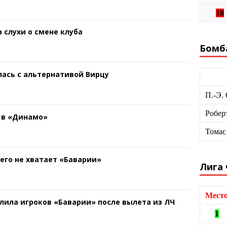
18
 слухи о смене клуба
Бомб
ась с альтернативой Вирцу
П.-Э.
Робер
 в «Динамо»
Томас
чего не хватает «Баварии»
Лига
Мест
лила игроков «Баварии» после вылета из ЛЧ
1