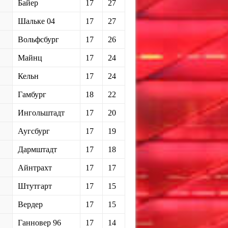
Байер
17
27
Шальке 04
17
27
Вольфсбург
17
26
Майнц
17
24
Кельн
17
24
Гамбург
18
22
Ингольштадт
17
20
Аугсбург
17
19
Дармштадт
17
18
Айнтрахт
17
17
Штутгарт
17
15
Вердер
17
15
Ганновер 96
17
14