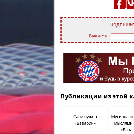
Подпишит
Ваш e-mail:
Публикации из этой к
Сане нужен
Мусиала п
«Баварии»
мыслями 
«Бава