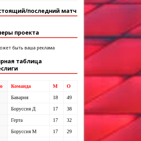
стоящий/последний матч
неры проекта
может быть ваша реклама
ирная таблица
еслиги
о
Команда
М
О
Бавария
18
49
Боруссия Д
17
38
Герта
17
32
Боруссия М
17
29