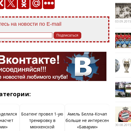
03.09.2015
есь на новости по E-mail
атегории:
оделился
Боатенг провел 1-ую
Амель Белла-Кочап
насчет
тренировку в
больше не интересен
30.08.2015
рии»
мюнхенской
«Баварии»