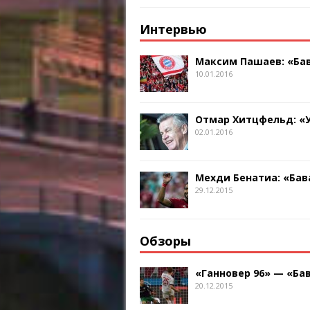
Интервью
Максим Пашаев: «Бав
10.01.2016
Отмар Хитцфельд: «
02.01.2016
Мехди Бенатиа: «Бав
29.12.2015
Обзоры
«Ганновер 96» — «Бав
20.12.2015