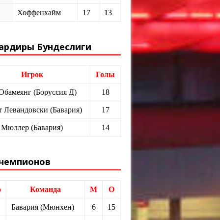
Хоффенхайм
17
13
ардиры Бундеслиги
Игрок
Голы
 Обамеянг (Боруссия Д)
18
т Левандовски (Бавария)
17
 Мюллер (Бавария)
14
 чемпионов
о
Команда
М
О
Бавария (Мюнхен)
6
15