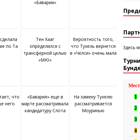
«Баварии»
Пред
Парт
 сделала
Тен Хааг
Вероятность того,
ие по Та
определился с
что Тухель вернется
Здесь 
трансферной целью
в «Челси» очень мала
«МЮ»
Турн
Бунд
Мест
тает, что
«Бавария» еще в
На замену Тухелю
1
ше него
марте рассматривала
рассматривается
2
кандидатуру Слота
Моуринью
3
4