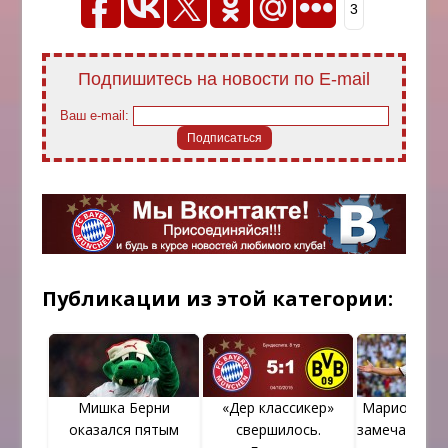
3
Подпишитесь на новости по E-mail
Ваш e-mail:
Публикации из этой категории:
Мишка Берни
«Дер классикер»
Марио Гетц
оказался пятым
свершилось.
замечание Г