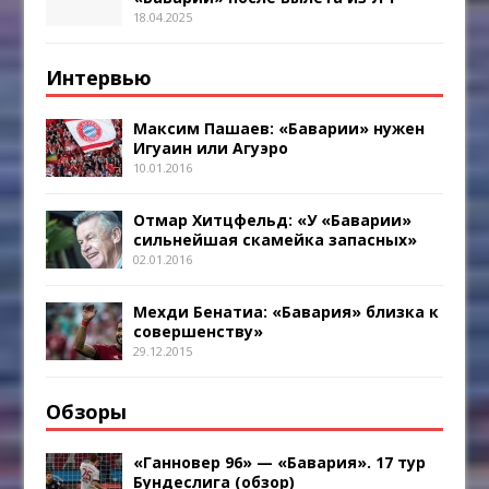
18.04.2025
Интервью
Максим Пашаев: «Баварии» нужен
Игуаин или Агуэро
10.01.2016
Отмар Хитцфельд: «У «Баварии»
сильнейшая скамейка запасных»
02.01.2016
Мехди Бенатиа: «Бавария» близка к
совершенству»
29.12.2015
Обзоры
«Ганновер 96» — «Бавария». 17 тур
Бундеслига (обзор)