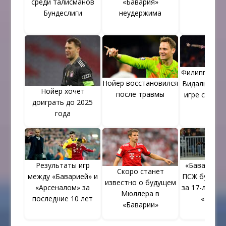
среди талисманов
«Бавария»
Бундеслиги
неудержима
Филипп Лам 
Нойер восстановился
Видаль об 
Нойер хочет
после травмы
игре с «Арс
доиграть до 2025
года
Результаты игр
«Бавария», 
Скоро станет
между «Баварией» и
ПСЖ будут 
известно о будущем
«Арсеналом» за
за 17-летнег
Мюллера в
последние 10 лет
«Мона
«Баварии»