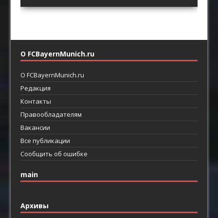
футбол
линиями
О FCBayernMunich.ru
О FCBayernMunich.ru
Редакция
Контакты
Правообладателям
Вакансии
Все публикации
Сообщить об ошибке
main
Архивы