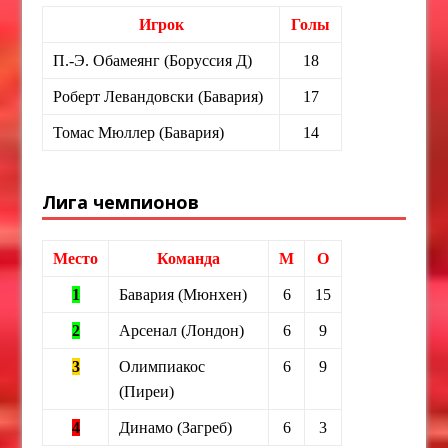
Игрок
Голы
П.-Э. Обамеянг (Боруссия Д)
18
Роберт Левандовски (Бавария)
17
Томас Мюллер (Бавария)
14
Лига чемпионов
Место
Команда
М
О
1
Бавария (Мюнхен)
6
15
2
Арсенал (Лондон)
6
9
3
Олимпиакос
6
9
(Пиреи)
4
Динамо (Загреб)
6
3