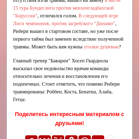
отсутствия из-за травмы, вышел на замену
в матче
15 тура Бундеслиги против менхенгладбахской
"Боруссии"
, отличился голом.
В следующей игре
Лиги чемпионов, против загребского "Динамо"
,
Рибери вышел в стартовом составе, но уже после
первого тайма был заменен вследствие полученной
травмы. Может быть вам нужны
уголки душевые
?
Главный тренер "Баварии" Хосеп Гвардиола
высказал свое недовольство врачам команды
относительно лечения и восстановления его
подопечных. Стоит отметить, что помимо Рибери
травмированы: Роббен, Коста, Бенатиа, Алаба,
Гетце.
Поделитесь интересным материалом с
друзьями!