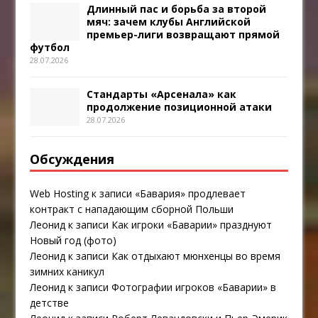
Длинный пас и борьба за второй
мяч: зачем клубы Английской
премьер-лиги возвращают прямой
футбол
28.07.2026
Стандарты «Арсенала» как
продолжение позиционной атаки
28.07.2026
Обсуждения
Web Hosting
к записи
«Бавария» продлевает
контракт с нападающим сборной Польши
Леонид
к записи
Как игроки «Баварии» празднуют
Новый год (фото)
Леонид
к записи
Как отдыхают мюнхенцы во время
зимних каникул
Леонид
к записи
Фотографии игроков «Баварии» в
детстве