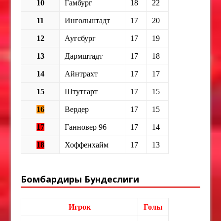
10
Гамбург
18
22
11
Ингольштадт
17
20
12
Аугсбург
17
19
13
Дармштадт
17
18
14
Айнтрахт
17
17
15
Штутгарт
17
15
16
Вердер
17
15
17
Ганновер 96
17
14
18
Хоффенхайм
17
13
Бомбардиры Бундеслиги
Игрок
Голы