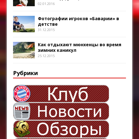
02.01.2016
Фотографии игроков «Баварии» в
детстве
31.12.2015
Как отдыхают мюнхенцы во время
зимних каникул
25.12.2015
Рубрики