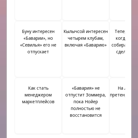
Буну интересен
Кылычсой интересен
Теперь изв
«Баварии», но
четырем клубам,
когда «Ба
«Севилья» его не
включая «Баварию»
собирается 
отпускает
сделку по
Как стать
«Бавария» не
На Лероя
менеджером
отпустит Зоммера,
претендует т
маркетплейсов
пока Нойер
полностью не
восстановится