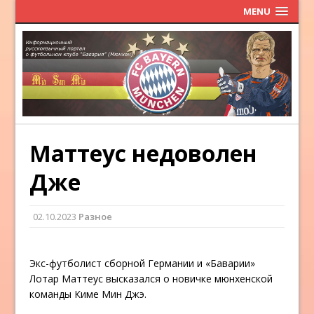
MENU
Маттеус недоволен
Дже
02.10.2023
Разное
Экс-футболист сборной Германии и «Баварии»
Лотар Маттеус высказался о новичке мюнхенской
команды Киме Мин Джэ.