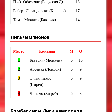
П.-Э. Обамеянг (Боруссия Д)
18
Роберт Левандовски (Бавария)
17
Томас Мюллер (Бавария)
14
Лига чемпионов
Место
Команда
М
О
1
Бавария (Мюнхен)
6
15
2
Арсенал (Лондон)
6
9
3
Олимпиакос
6
9
(Пиреи)
4
Динамо (Загреб)
6
3
Бомбардиры Лиги чемпионов