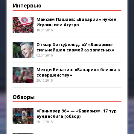
Интервью
Максим Пашаев: «Баварии» нужен
Игуаин или Агуэро
10.01.2016
Отмар Хитцфельд: «У «Баварии»
сильнейшая скамейка запасных»
02.01.2016
Мехди Бенатиа: «Бавария» близка к
совершенству»
29.12.2015
Обзоры
«Ганновер 96» — «Бавария». 17 тур
Бундеслига (обзор)
20.12.2015