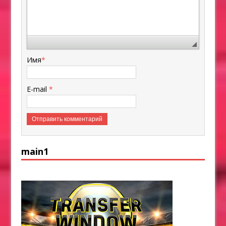
Имя
*
E-mail
*
main1