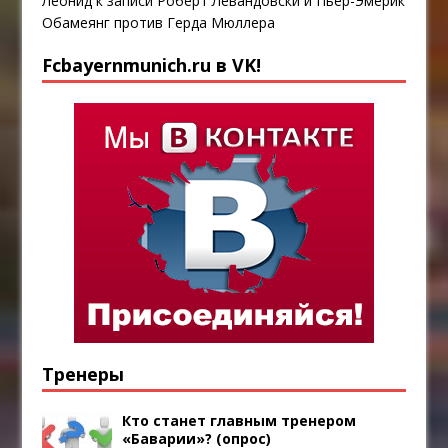
Леонид
к записи
Роберт Левандовски и Пьер-Эмерик
Обамеянг против Герда Мюллера
Fcbayernmunich.ru в VK!
Тренеры
Кто станет главным тренером
«Баварии»? (опрос)