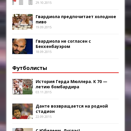
29.10.2015
Гвардиола предпочитает холодное
пиво
19.09.2015
Гвардиола не согласен с
Беккенбауэром
18.09.2015
Футболисты
История Герда Мюллера. К 70 —
летию бомбардира
03.11.2015
Данте возвращается на родной
стадион
22.09.2015
С Юбилеем, Дуглас!