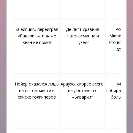
«Лейпциг» переиграл
Де Лигт сравнил
Родригес
«Баварию», и даже
Нагельсманна и
Мюнхене х
Кейн не помог
Тухеля
это вгоняет
депрес
Нойер оказался лишь
Араухо, скорее всего,
Мюллер
на пятом месте в
не достанется
собирается 
списке голкиперов
«Баварии»
большой 