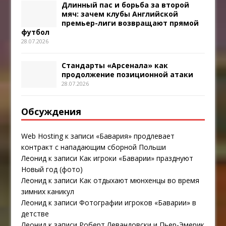
Длинный пас и борьба за второй
мяч: зачем клубы Английской
премьер-лиги возвращают прямой
футбол
28.07.2026
Стандарты «Арсенала» как
продолжение позиционной атаки
28.07.2026
Обсуждения
Web Hosting
к записи
«Бавария» продлевает
контракт с нападающим сборной Польши
Леонид
к записи
Как игроки «Баварии» празднуют
Новый год (фото)
Леонид
к записи
Как отдыхают мюнхенцы во время
зимних каникул
Леонид
к записи
Фотографии игроков «Баварии» в
детстве
Леонид
к записи
Роберт Левандовски и Пьер-Эмерик