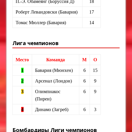
П.-Э. Обамеянг (Боруссия Д)
18
Роберт Левандовски (Бавария)
17
Томас Мюллер (Бавария)
14
Лига чемпионов
Место
Команда
М
О
1
Бавария (Мюнхен)
6
15
2
Арсенал (Лондон)
6
9
3
Олимпиакос
6
9
(Пиреи)
4
Динамо (Загреб)
6
3
Бомбардиры Лиги чемпионов