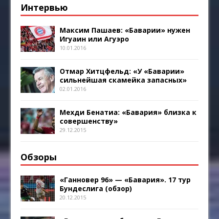
Интервью
Максим Пашаев: «Баварии» нужен
Игуаин или Агуэро
10.01.2016
Отмар Хитцфельд: «У «Баварии»
сильнейшая скамейка запасных»
02.01.2016
Мехди Бенатиа: «Бавария» близка к
совершенству»
29.12.2015
Обзоры
«Ганновер 96» — «Бавария». 17 тур
Бундеслига (обзор)
20.12.2015