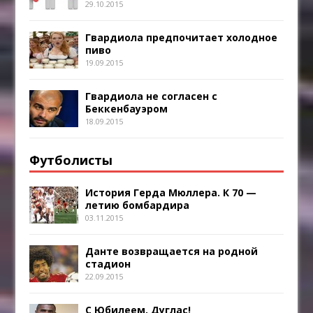
29.10.2015
Гвардиола предпочитает холодное
пиво
19.09.2015
Гвардиола не согласен с
Беккенбауэром
18.09.2015
Футболисты
История Герда Мюллера. К 70 —
летию бомбардира
03.11.2015
Данте возвращается на родной
стадион
22.09.2015
С Юбилеем, Дуглас!