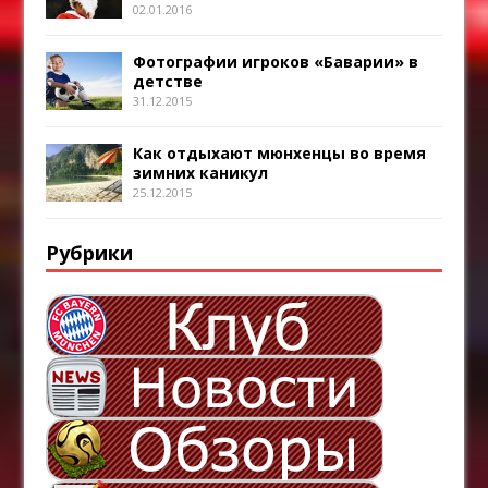
02.01.2016
Фотографии игроков «Баварии» в
детстве
31.12.2015
Как отдыхают мюнхенцы во время
зимних каникул
25.12.2015
Рубрики