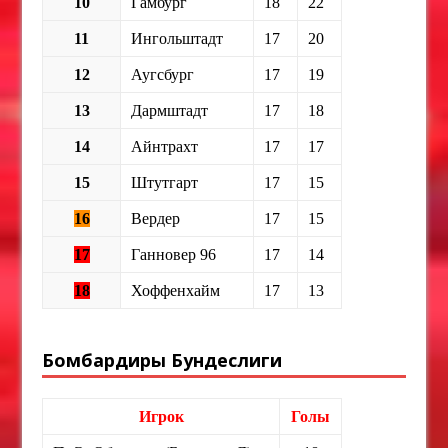
10
Гамбург
18
22
11
Ингольштадт
17
20
12
Аугсбург
17
19
13
Дармштадт
17
18
14
Айнтрахт
17
17
15
Штутгарт
17
15
16
Вердер
17
15
17
Ганновер 96
17
14
18
Хоффенхайм
17
13
Бомбардиры Бундеслиги
Игрок
Голы