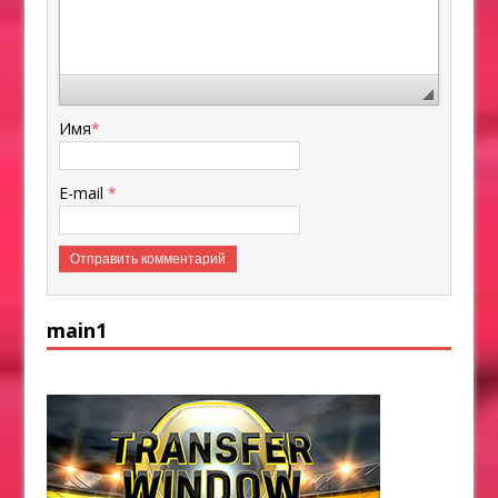
Имя
*
E-mail
*
main1