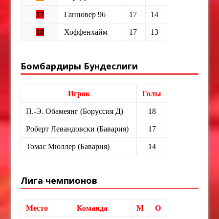
17
Ганновер 96
17
14
18
Хоффенхайм
17
13
Бомбардиры Бундеслиги
Игрок
Голы
П.-Э. Обамеянг (Боруссия Д)
18
Роберт Левандовски (Бавария)
17
Томас Мюллер (Бавария)
14
Лига чемпионов
Место
Команда
М
О