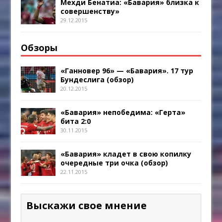
Мехди Бенатиа: «Бавария» близка к
совершенству»
29.12.2015
Обзоры
«Ганновер 96» — «Бавария». 17 тур
Бундеслига (обзор)
20.12.2015
«Бавария» непобедима: «Герта»
бита 2:0
30.11.2015
«Бавария» кладет в свою копилку
очередные три очка (обзор)
22.11.2015
Выскажи свое мнение