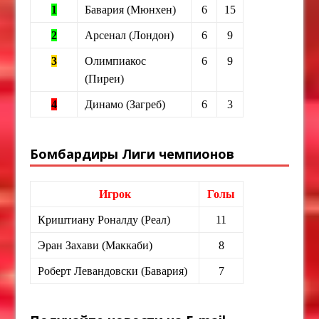
1
Бавария (Мюнхен)
6
15
2
Арсенал (Лондон)
6
9
3
Олимпиакос
6
9
(Пиреи)
4
Динамо (Загреб)
6
3
Бомбардиры Лиги чемпионов
Игрок
Голы
Криштиану Роналду (Реал)
11
Эран Захави (Маккаби)
8
Роберт Левандовски (Бавария)
7