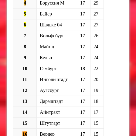
4
Боруссия М
17
29
5
Байер
17
27
6
Шальке 04
17
27
7
Вольфсбург
17
26
8
Майнц
17
24
9
Кельн
17
24
10
Гамбург
18
22
11
Ингольштадт
17
20
12
Аугсбург
17
19
13
Дармштадт
17
18
14
Айнтрахт
17
17
15
Штутгарт
17
15
16
Вердер
17
15