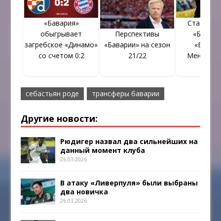
«Бавария»
Статистик
обыгрывает
Перспективы
«Бавари
загребское «Динамо»
«Баварии» на сезон
«Борусс
со счетом 0:2
21/22
Менхенгл
себастьян роде
трансферы баварии
Другие новости:
Рюдигер назвал два сильнейших на
данный момент клуба
26.03.2026
В атаку «Ливерпуля» были выбраны
два новичка
26.03.2026