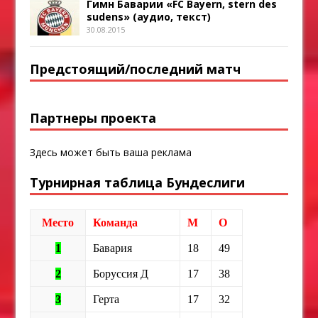
Гимн Баварии «FC Bayern, stern des
sudens» (аудио, текст)
30.08.2015
Предстоящий/последний матч
Партнеры проекта
Здесь может быть ваша реклама
Турнирная таблица Бундеслиги
Место
Команда
М
О
1
Бавария
18
49
2
Боруссия Д
17
38
3
Герта
17
32