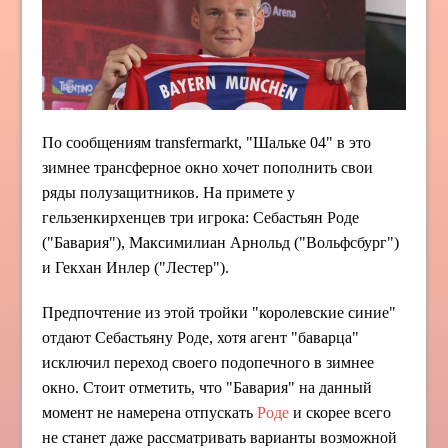
По сообщениям transfermarkt, "Шальке 04" в это
зимнее трансферное окно хочет пополнить свои
ряды полузащитников. На примете у
гельзенкирхенцев три игрока: Себастьян Роде
("Бавария"), Максимилиан Арнольд ("Вольфсбург")
и Гекхан Инлер ("Лестер").
Предпочтение из этой тройки "королевские синие"
отдают Себастьяну Роде, хотя агент "баварца"
исключил переход своего подопечного в зимнее
окно. Стоит отметить, что "Бавария" на данный
момент не намерена отпускать
Роде
и скорее всего
не станет даже рассматривать варианты возможной