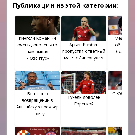
Публикации из этой категории:
Кингсли Коман: «Я
Медхи Бе
Арьен Роббен
очень доволен что
обнадеж
пропустит ответный
нам выпал
болельщ
матч с Ливерпулем
«Ювентус»
Боатенг о
С Юбилеем
Тухель доволен
возвращении в
Горецкой
Английскую премьер
— лигу