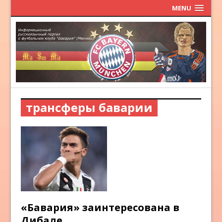
MENU
трансферы баварии
«Бавария» заинтересована в
Дибале