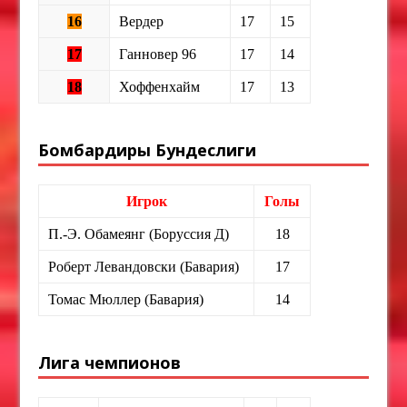
16
Вердер
17
15
17
Ганновер 96
17
14
18
Хоффенхайм
17
13
Бомбардиры Бундеслиги
Игрок
Голы
П.-Э. Обамеянг (Боруссия Д)
18
Роберт Левандовски (Бавария)
17
Томас Мюллер (Бавария)
14
Лига чемпионов