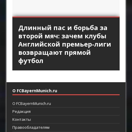
«Интер» против высокой
Длинный пас и борьба за
Стандарты «Арсенала»
Смена темпа в атаках
«Брага» против
линии «Барселоны»:
второй мяч: зачем клубы
как продолжение
«Астон Виллы»: почему
персонального прессинга:
пространство за защитой
Английской премьер-лиги
позиционной атаки
резкое ускорение опаснее
как ротации освобождают
как главный ресурс атаки
возвращают прямой
долгого владения
пространство между
футбол
линиями
О FCBayernMunich.ru
О FCBayernMunich.ru
Редакция
Контакты
Правообладателям