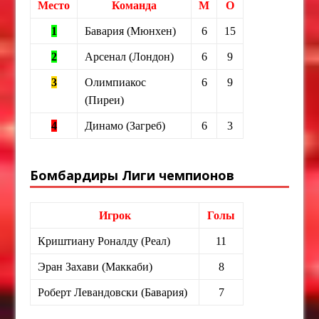
Место
Команда
М
О
1
Бавария (Мюнхен)
6
15
2
Арсенал (Лондон)
6
9
3
Олимпиакос
6
9
(Пиреи)
4
Динамо (Загреб)
6
3
Бомбардиры Лиги чемпионов
Игрок
Голы
Криштиану Роналду (Реал)
11
Эран Захави (Маккаби)
8
Роберт Левандовски (Бавария)
7