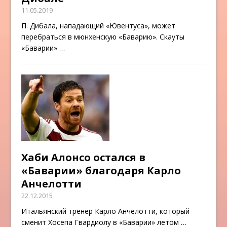
11.05.2019
П. Дибала, нападающий «Ювентуса», может
перебраться в мюнхенскую «Баварию». Скауты
«Баварии»
…
Хаби Алонсо остался в
«Баварии» благодаря Карло
Анчелотти
22.12.2015
Итальянский тренер Карло Анчелотти, который
сменит Хосепа Гвардиолу в «Баварии» летом
…