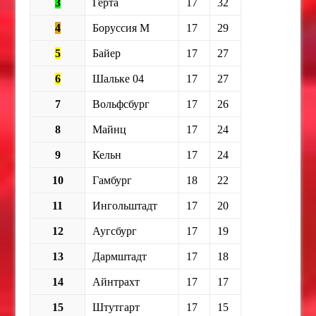
3
Герта
17
32
4
Боруссия М
17
29
5
Байер
17
27
6
Шальке 04
17
27
7
Вольфсбург
17
26
8
Майнц
17
24
9
Кельн
17
24
10
Гамбург
18
22
11
Ингольштадт
17
20
12
Аугсбург
17
19
13
Дармштадт
17
18
14
Айнтрахт
17
17
15
Штутгарт
17
15