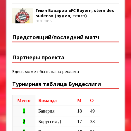
Гимн Баварии «FC Bayern, stern des
sudens» (аудио, текст)
30.08.2015
Предстоящий/последний матч
Партнеры проекта
Здесь может быть ваша реклама
Турнирная таблица Бундеслиги
Место
Команда
М
О
1
Бавария
18
49
2
Боруссия Д
17
38