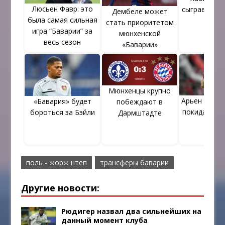
Люсьен Фавр: это
сыграет с 
Дембеле может
была самая сильная
05»
стать приоритетом
игра “Баварии” за
мюнхенской
весь сезон
«Баварии»
Мюнхенцы крупно
Арьен Робб
«Бавария» будет
побеждают в
покидает “Б
бороться за Бэйли
Дармштадте
поль - жорж нтеп
трансферы баварии
Другие новости:
Рюдигер назвал два сильнейших на
данный момент клуба