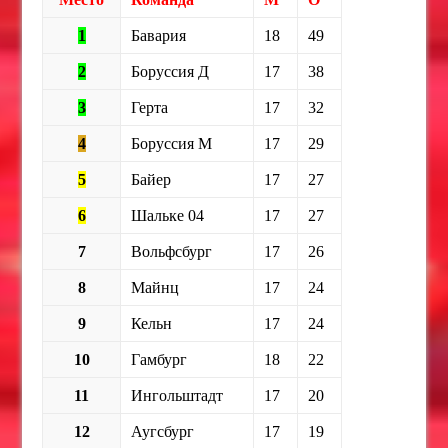
1
Бавария
18
49
2
Боруссия Д
17
38
3
Герта
17
32
4
Боруссия М
17
29
5
Байер
17
27
6
Шальке 04
17
27
7
Вольфсбург
17
26
8
Майнц
17
24
9
Кельн
17
24
10
Гамбург
18
22
11
Ингольштадт
17
20
12
Аугсбург
17
19