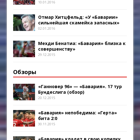
10.01.2016
Отмар Хитцфельд: «У «Баварии»
сильнейшая скамейка запасных»
02.01.2016
Мехди Бенатиа: «Бавария» близка к
совершенству»
29.12.2015
Обзоры
«Ганновер 96» — «Бавария». 17 тур
Бундеслига (обзор)
20.12.2015
«Бавария» непобедима: «Герта»
бита 2:0
30.11.2015
«Бавария» кладет в свою копилку