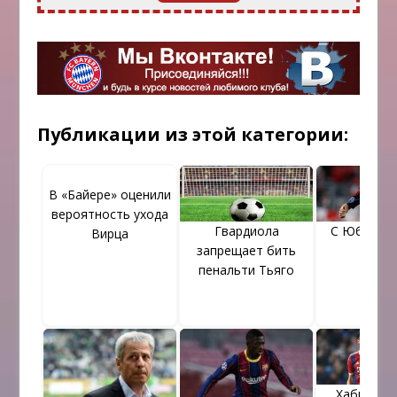
Публикации из этой категории:
В «Байере» оценили
вероятность ухода
Гвардиола
С Юбилеем
Вирца
запрещает бить
пенальти Тьяго
Хаби Алон