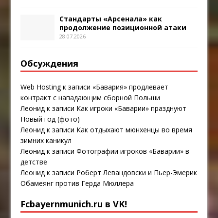
Стандарты «Арсенала» как
продолжение позиционной атаки
28.07.2026
Обсуждения
Web Hosting
к записи
«Бавария» продлевает
контракт с нападающим сборной Польши
Леонид
к записи
Как игроки «Баварии» празднуют
Новый год (фото)
Леонид
к записи
Как отдыхают мюнхенцы во время
зимних каникул
Леонид
к записи
Фотографии игроков «Баварии» в
детстве
Леонид
к записи
Роберт Левандовски и Пьер-Эмерик
Обамеянг против Герда Мюллера
Fcbayernmunich.ru в VK!