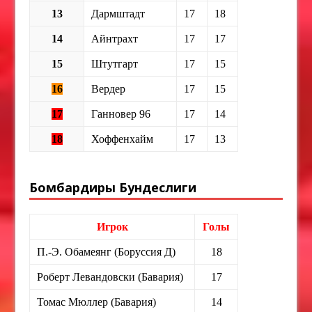
13
Дармштадт
17
18
14
Айнтрахт
17
17
15
Штутгарт
17
15
16
Вердер
17
15
17
Ганновер 96
17
14
18
Хоффенхайм
17
13
Бомбардиры Бундеслиги
Игрок
Голы
П.-Э. Обамеянг (Боруссия Д)
18
Роберт Левандовски (Бавария)
17
Томас Мюллер (Бавария)
14