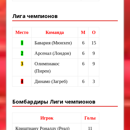
Лига чемпионов
Место
Команда
М
О
1
Бавария (Мюнхен)
6
15
2
Арсенал (Лондон)
6
9
3
Олимпиакос
6
9
(Пиреи)
4
Динамо (Загреб)
6
3
Бомбардиры Лиги чемпионов
Игрок
Голы
Криштиану Роналду (Реал)
11