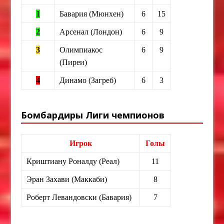
1
Бавария (Мюнхен)
6
15
2
Арсенал (Лондон)
6
9
3
Олимпиакос
6
9
(Пиреи)
4
Динамо (Загреб)
6
3
Бомбардиры Лиги чемпионов
Игрок
Голы
Криштиану Роналду (Реал)
11
Эран Захави (Маккаби)
8
Роберт Левандовски (Бавария)
7