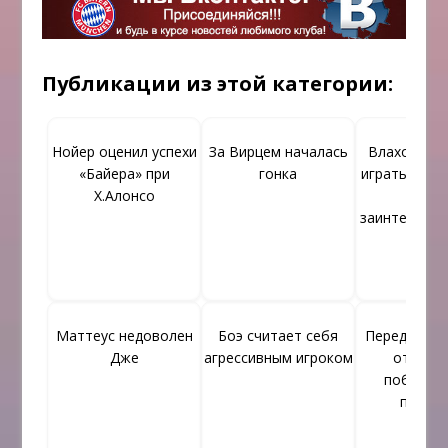
Публикации из этой категории:
Нойер оценил успехи
За Вирцем началась
Влахович 
«Байера» при
гонка
играть в «Ре
Х.Алонсо
клуб 
заинтересов
Маттеус недоволен
Боэ считает себя
Перед отъе
Дже
агрессивным игроком
отеля 
поблаго
персо