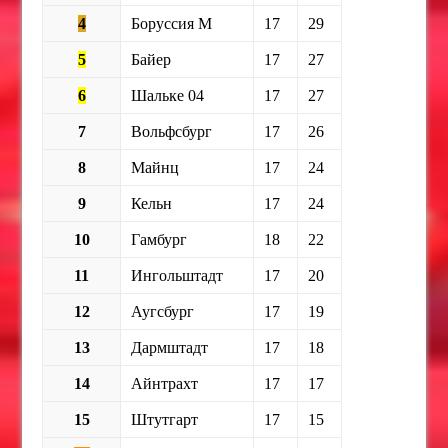
4
Боруссия М
17
29
5
Байер
17
27
6
Шальке 04
17
27
7
Вольфсбург
17
26
8
Майнц
17
24
9
Кельн
17
24
10
Гамбург
18
22
11
Ингольштадт
17
20
12
Аугсбург
17
19
13
Дармштадт
17
18
14
Айнтрахт
17
17
15
Штутгарт
17
15