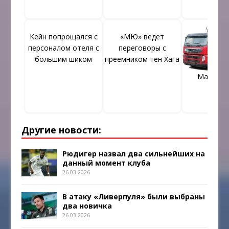
Кейн попрощался с
«МЮ» ведет
персоналом отеля с
переговоры с
большим шиком
преемником тен Хага
Манипул
Другие новости:
Рюдигер назвал два сильнейших на
данный момент клуба
26.03.2026
В атаку «Ливерпуля» были выбраны
два новичка
26.03.2026