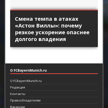
«Интер» против высокой
Длинный пас и борьба за
Стандарты «Арсенала»
Смена темпа в атаках
«Брага» против
линии «Барселоны»:
второй мяч: зачем клубы
как продолжение
«Астон Виллы»: почему
персонального прессинга:
пространство за защитой
Английской премьер-лиги
позиционной атаки
резкое ускорение опаснее
как ротации освобождают
как главный ресурс атаки
возвращают прямой
долгого владения
пространство между
футбол
линиями
О FCBayernMunich.ru
О FCBayernMunich.ru
Редакция
Контакты
Правообладателям
Вакансии