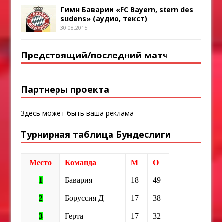
Гимн Баварии «FC Bayern, stern des
sudens» (аудио, текст)
30.08.2015
Предстоящий/последний матч
Партнеры проекта
Здесь может быть ваша реклама
Турнирная таблица Бундеслиги
Место
Команда
М
О
1
Бавария
18
49
2
Боруссия Д
17
38
3
Герта
17
32