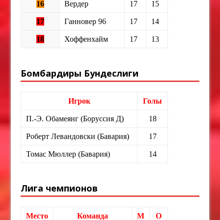
16
Вердер
17
15
17
Ганновер 96
17
14
18
Хоффенхайм
17
13
Бомбардиры Бундеслиги
Игрок
Голы
П.-Э. Обамеянг (Боруссия Д)
18
Роберт Левандовски (Бавария)
17
Томас Мюллер (Бавария)
14
Лига чемпионов
Место
Команда
М
О