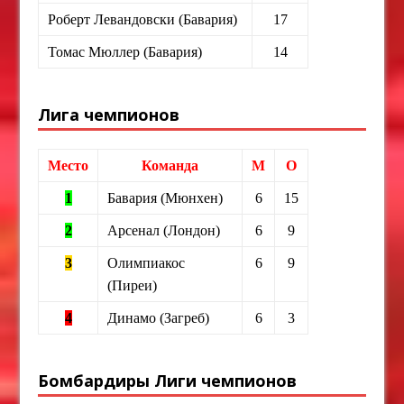
Роберт Левандовски (Бавария)
17
Томас Мюллер (Бавария)
14
Лига чемпионов
Место
Команда
М
О
1
Бавария (Мюнхен)
6
15
2
Арсенал (Лондон)
6
9
3
Олимпиакос
6
9
(Пиреи)
4
Динамо (Загреб)
6
3
Бомбардиры Лиги чемпионов