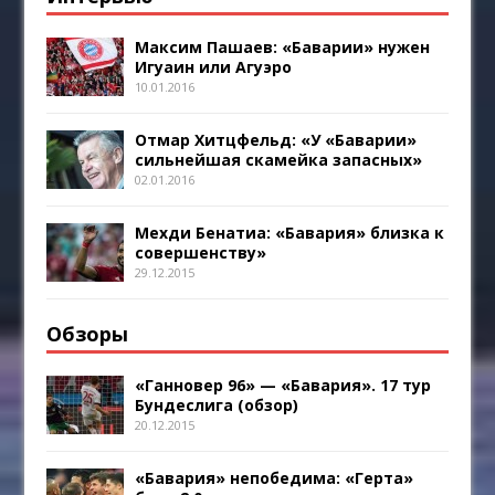
Максим Пашаев: «Баварии» нужен
Игуаин или Агуэро
10.01.2016
Отмар Хитцфельд: «У «Баварии»
сильнейшая скамейка запасных»
02.01.2016
Мехди Бенатиа: «Бавария» близка к
совершенству»
29.12.2015
Обзоры
«Ганновер 96» — «Бавария». 17 тур
Бундеслига (обзор)
20.12.2015
«Бавария» непобедима: «Герта»