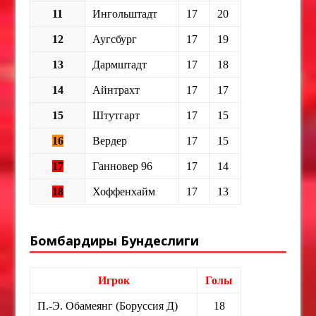
11
Ингольштадт
17
20
12
Аугсбург
17
19
13
Дармштадт
17
18
14
Айнтрахт
17
17
15
Штутгарт
17
15
16
Вердер
17
15
17
Ганновер 96
17
14
18
Хоффенхайм
17
13
Бомбардиры Бундеслиги
Игрок
Голы
П.-Э. Обамеянг (Боруссия Д)
18