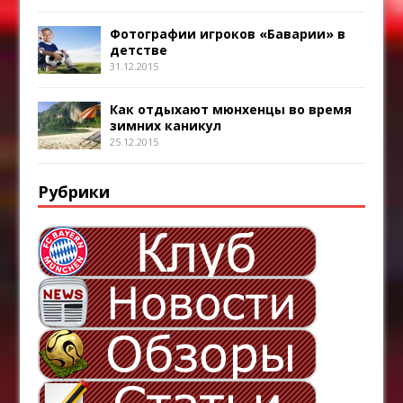
Фотографии игроков «Баварии» в
детстве
31.12.2015
Как отдыхают мюнхенцы во время
зимних каникул
25.12.2015
Рубрики