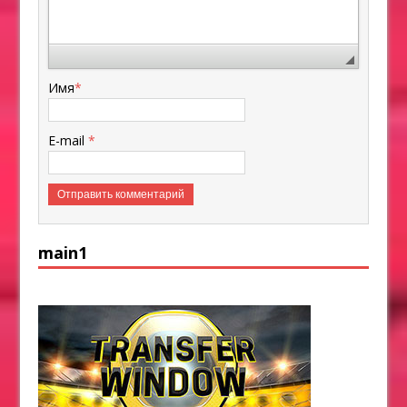
Имя
*
E-mail
*
main1