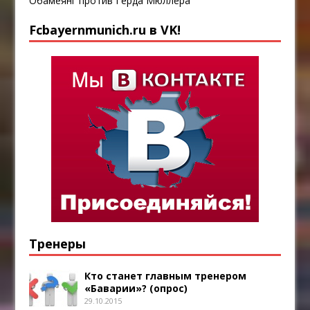
Обамеянг против Герда Мюллера
Fcbayernmunich.ru в VK!
Тренеры
Кто станет главным тренером
«Баварии»? (опрос)
29.10.2015