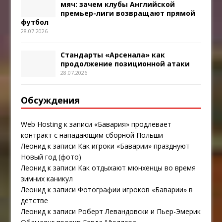
мяч: зачем клубы Английской
премьер-лиги возвращают прямой
футбол
28.07.2026
Стандарты «Арсенала» как
продолжение позиционной атаки
28.07.2026
Обсуждения
Web Hosting
к записи
«Бавария» продлевает
контракт с нападающим сборной Польши
Леонид
к записи
Как игроки «Баварии» празднуют
Новый год (фото)
Леонид
к записи
Как отдыхают мюнхенцы во время
зимних каникул
Леонид
к записи
Фотографии игроков «Баварии» в
детстве
Леонид
к записи
Роберт Левандовски и Пьер-Эмерик