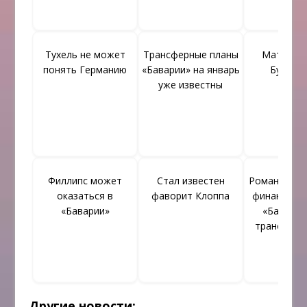
Тухель не может
Трансферные планы
Матсен е
понять Германию
«Баварии» на январь
Бундесл
уже известны
Филлипс может
Стал известен
Романо расс
оказаться в
фаворит Клоппа
финансово
«Баварии»
«Баварии
трансфере
Другие новости: