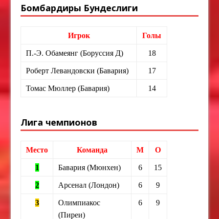
Бомбардиры Бундеслиги
Игрок
Голы
П.-Э. Обамеянг (Боруссия Д)
18
Роберт Левандовски (Бавария)
17
Томас Мюллер (Бавария)
14
Лига чемпионов
Место
Команда
М
О
1
Бавария (Мюнхен)
6
15
2
Арсенал (Лондон)
6
9
3
Олимпиакос
6
9
(Пиреи)