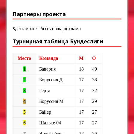
Партнеры проекта
Здесь может быть ваша реклама
Турнирная таблица Бундеслиги
Место
Команда
М
О
1
Бавария
18
49
2
Боруссия Д
17
38
3
Герта
17
32
4
Боруссия М
17
29
5
Байер
17
27
6
Шальке 04
17
27
7
Вольфсбург
17
26