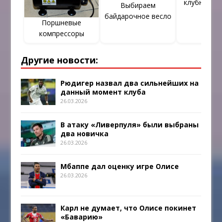
клубную пр
Выбираем
байдарочное весло
Поршневые
компрессоры
Другие новости:
Рюдигер назвал два сильнейших на
данный момент клуба
26.03.2026
В атаку «Ливерпуля» были выбраны
два новичка
26.03.2026
Мбаппе дал оценку игре Олисе
26.03.2026
Карл не думает, что Олисе покинет
«Баварию»