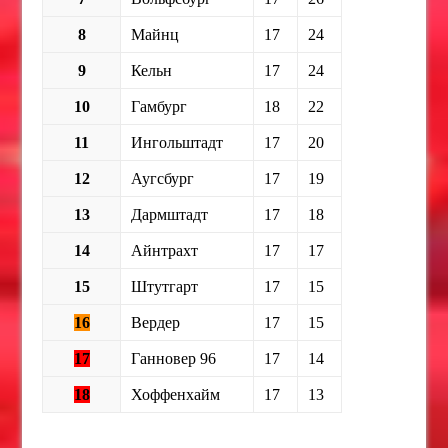
8
Майнц
17
24
9
Кельн
17
24
10
Гамбург
18
22
11
Ингольштадт
17
20
12
Аугсбург
17
19
13
Дармштадт
17
18
14
Айнтрахт
17
17
15
Штутгарт
17
15
16
Вердер
17
15
17
Ганновер 96
17
14
18
Хоффенхайм
17
13