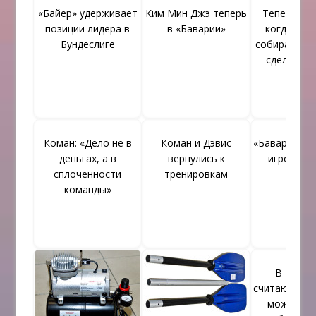
«Байер» удерживает
Ким Мин Джэ теперь
Теперь изв
позиции лидера в
в «Баварии»
когда «Ба
Бундеслиге
собирается 
сделку по
Коман: «Дело не в
Коман и Дэвис
«Баварии» и
деньгах, а в
вернулись к
игрок «Ба
сплоченности
тренировкам
команды»
В «Бава
считают, чт
может см