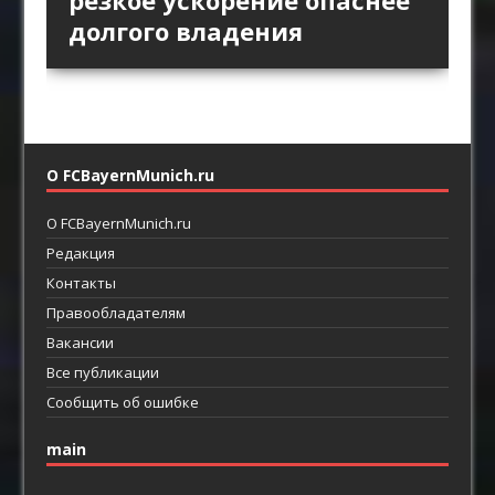
как главный ресурс атаки
возвращают прямой
долгого владения
пространство между
футбол
линиями
О FCBayernMunich.ru
О FCBayernMunich.ru
Редакция
Контакты
Правообладателям
Вакансии
Все публикации
Сообщить об ошибке
main