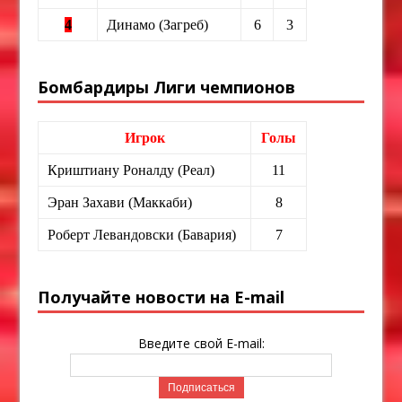
4
Динамо (Загреб)
6
3
Бомбардиры Лиги чемпионов
Игрок
Голы
Криштиану Роналду (Реал)
11
Эран Захави (Маккаби)
8
Роберт Левандовски (Бавария)
7
Получайте новости на E-mail
Введите свой E-mail: