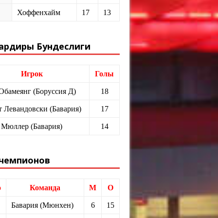
Хоффенхайм
17
13
ардиры Бундеслиги
Игрок
Голы
 Обамеянг (Боруссия Д)
18
т Левандовски (Бавария)
17
 Мюллер (Бавария)
14
 чемпионов
о
Команда
М
О
Бавария (Мюнхен)
6
15