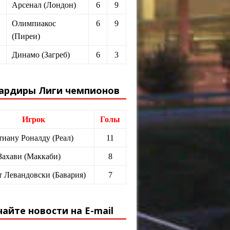
Арсенал (Лондон)
6
9
Олимпиакос
6
9
(Пиреи)
Динамо (Загреб)
6
3
ардиры Лиги чемпионов
Игрок
Голы
иану Роналду (Реал)
11
Захави (Маккаби)
8
т Левандовски (Бавария)
7
айте новости на E-mail