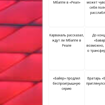
Мбаппе в «Реал»
может чув
себя пол
расслаб
Карвахаль рассказал,
До конц
ждут ли Мбаппе в
«Бавар
Реале
возможно,
о трансфе
«Байер» продлил
Вратарь «
беспроигрышную
приглянулс
серию