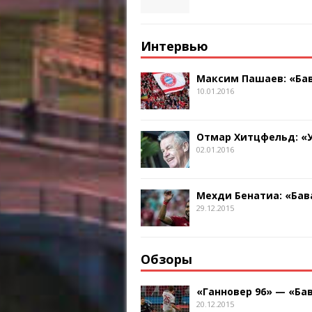
Интервью
Максим Пашаев: «Бав
10.01.2016
Отмар Хитцфельд: «
02.01.2016
Мехди Бенатиа: «Бав
29.12.2015
Обзоры
«Ганновер 96» — «Бав
20.12.2015