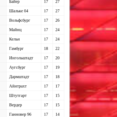
Байер
17
27
Шальке 04
17
27
Вольфсбург
17
26
Майнц
17
24
Кельн
17
24
Гамбург
18
22
Ингольштадт
17
20
Аугсбург
17
19
Дармштадт
17
18
Айнтрахт
17
17
Штутгарт
17
15
Вердер
17
15
Ганновер 96
17
14