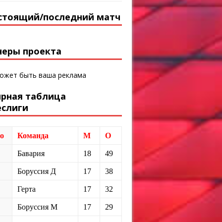
стоящий/последний матч
неры проекта
может быть ваша реклама
ирная таблица
еслиги
о
Команда
М
О
Бавария
18
49
Боруссия Д
17
38
Герта
17
32
Боруссия М
17
29