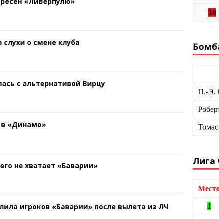
ересен «Ливерпулю»
18
 слухи о смене клуба
Бомб
ась с альтернативой Вирцу
П.-Э.
Робер
 в «Динамо»
Томас
Лига
чего не хватает «Баварии»
Мест
лила игроков «Баварии» после вылета из ЛЧ
1