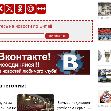
03.09.2015
есь на новости по E-mail
атегории:
у из-за
Заммер недоволен
30.08.2015
Кейном не
футболом Германии