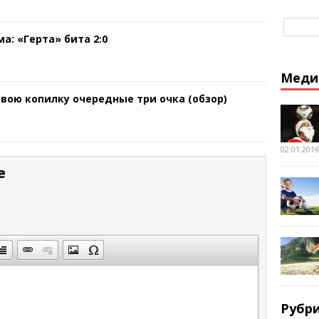
а: «Герта» бита 2:0
Меди
свою копилку очередные три очка (обзор)
02.01.2016
е
Рубр