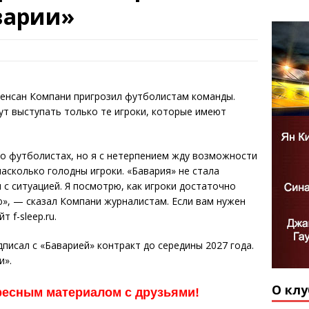
варии»
Венсан Компани пригрозил футболистам команды.
ут выступать только те игроки, которые имеют
о футболистах, но я с нетерпением жду возможности
насколько голодны игроки. «Бавария» не стала
 с ситуацией. Я посмотрю, как игроки достаточно
ю», — сказал Компани журналистам. Если вам нужен
т f-sleep.ru.
писал с «Баварией» контракт до середины 2027 года.
и».
О клу
ресным материалом с друзьями!