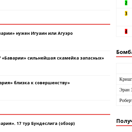
2
3
4
арии» нужен Игуаин или Агуэро
Бомб
У «Баварии» сильнейшая скамейка запасных»
Кришт
ария» близка к совершенству»
Эран 
Робер
Получ
ария». 17 тур Бундеслига (обзор)