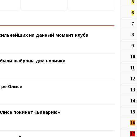
5
6
7
 сильнейших на данный момент клуба
8
9
10
 были выбраны два новичка
11
12
гре Олисе
13
14
 Олисе покинет «Баварию»
15
16
17