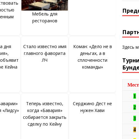
ствовать
ностью
Пред
Мебель для
ленным
ресторанов
Парт
а дня
Стало известно имя
Коман: «Дело не в
Здесь 
ия»,
главного фаворита
деньгах, а в
Турн
 объявит
ЛЧ
сплоченности
Бунд
ре Кейна
команды»
Мест
1
Баварии»
Теперь известно,
Серджино Дест не
2
я «Лидсу»
когда «Бавария»
нужен Хави
собирается закрыть
3
сделку по Кейну
4