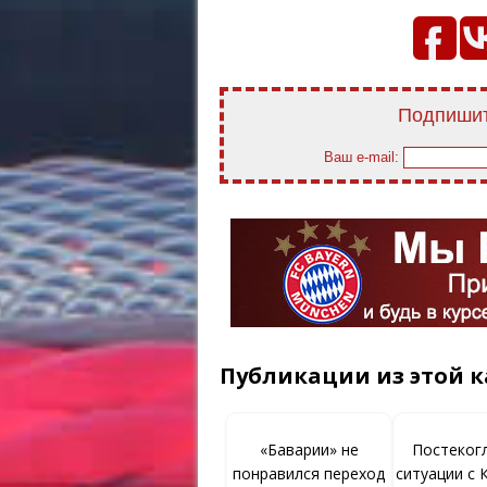
Подпишит
Ваш e-mail:
Публикации из этой к
«Баварии» не
Постекогл
понравился переход
ситуации с 