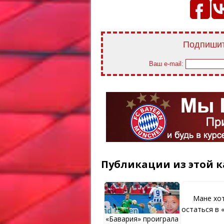
Подпишит
Ваш e-mail:
Публикации из этой к
Мане хо
остаться в 
«Бавария» проиграла