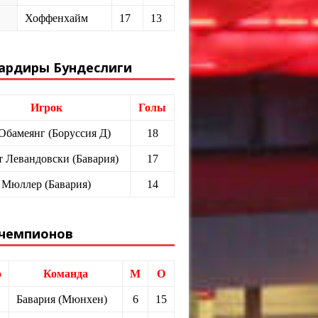
Хоффенхайм
17
13
ардиры Бундеслиги
Игрок
Голы
 Обамеянг (Боруссия Д)
18
т Левандовски (Бавария)
17
 Мюллер (Бавария)
14
 чемпионов
о
Команда
М
О
Бавария (Мюнхен)
6
15