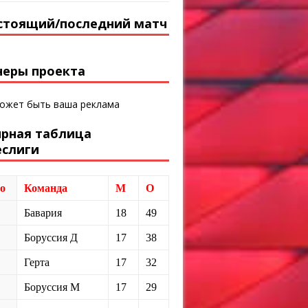
стоящий/последний матч
неры проекта
может быть ваша реклама
ирная таблица
еслиги
о
Команда
М
О
Бавария
18
49
Боруссия Д
17
38
Герта
17
32
Боруссия М
17
29