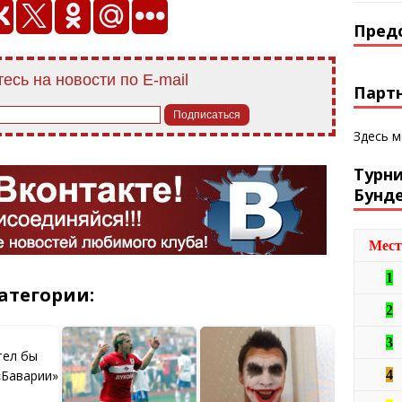
Пред
есь на новости по E-mail
Парт
Здесь 
Турн
Бунд
Мест
1
атегории:
2
3
тел бы
4
«Баварии»