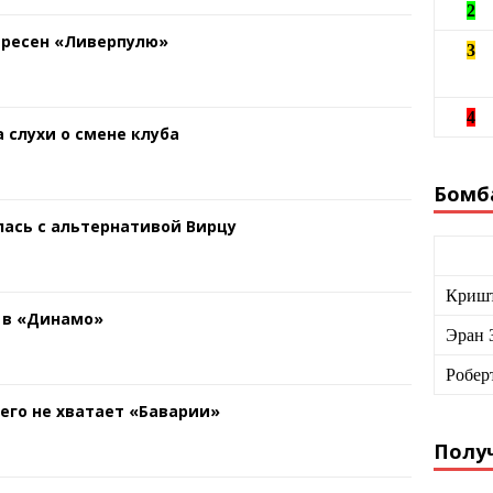
2
ересен «Ливерпулю»
3
4
 слухи о смене клуба
Бомб
ась с альтернативой Вирцу
Кришт
 в «Динамо»
Эран 
Робер
чего не хватает «Баварии»
Получ