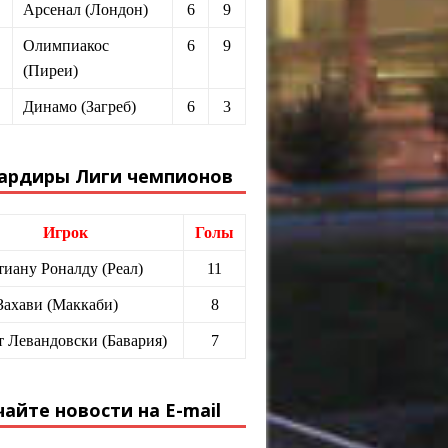
Арсенал (Лондон)
6
9
Олимпиакос
6
9
(Пиреи)
Динамо (Загреб)
6
3
ардиры Лиги чемпионов
Игрок
Голы
иану Роналду (Реал)
11
Захави (Маккаби)
8
т Левандовски (Бавария)
7
айте новости на E-mail