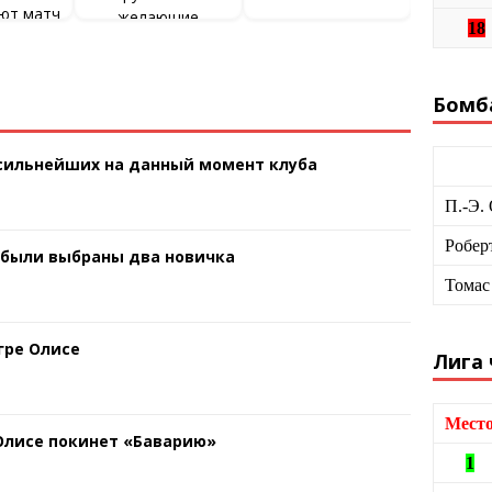
ют матч
желающие
18
ейпцига
Бомб
 сильнейших на данный момент клуба
П.-Э.
Робер
 были выбраны два новичка
Томас
гре Олисе
Лига
Мест
 Олисе покинет «Баварию»
1