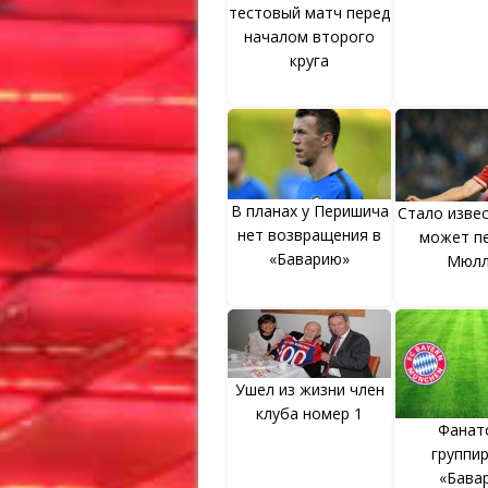
тестовый матч перед
началом второго
круга
В планах у Перишича
Стало извес
нет возвращения в
может п
«Баварию»
Мюлл
Ушел из жизни член
клуба номер 1
Фанат
группи
«Бава