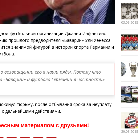
03.09.2015
дной футбольной организации Джанни Инфантино
нию прошлого предводителя «Баварии» Ули Хенесса.
чится значимой фигурой в истории спорта Германии и
утбола.
 о возвращении его в наши ряды. Потому что
она «Баварии» и футбола Германии в частности»
покинул тюрьму, после отбывания срока за неуплату
я с дальнейшими действиями.
ресным материалом с друзьями!
30.08.2015