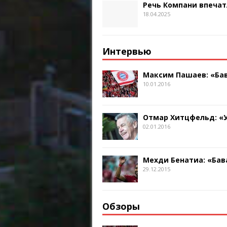
Речь Компани впечат
18.04.2025
Интервью
Максим Пашаев: «Бав
10.01.2016
Отмар Хитцфельд: «
02.01.2016
Мехди Бенатиа: «Бав
29.12.2015
Обзоры