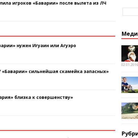
лила игроков «Баварии» после вылета из ЛЧ
Меди
арии» нужен Игуаин или Агуэро
02.01.2016
У «Баварии» сильнейшая скамейка запасных»
ария» близка к совершенству»
Рубр