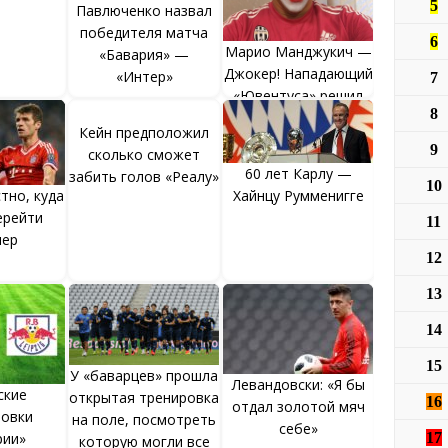
5
Павлюченко назвал
победителя матча
6
Марио Манджукич —
«Бавария» —
Джокер! Нападающий
«Интер»
7
«Ювентуса» решил
8
взбудоражить
Кейн предположил
«Баварию» образом
9
сколько сможет
клоуна-убийцы
60 лет Карлу —
забить голов «Реалу»
10
тно, куда
Хайнцу Румменигге
ерейти
11
ер
12
13
14
15
У «баварцев» прошла
Левандовски: «Я бы
ские
открытая тренировка
16
отдал золотой мяч
ровки
на поле, посмотреть
себе»
17
рии»
которую могли все