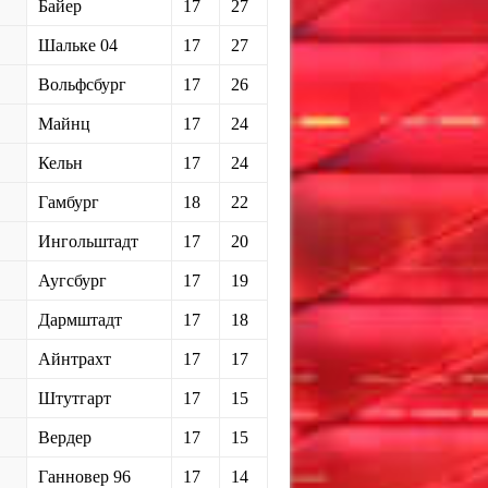
Байер
17
27
Шальке 04
17
27
Вольфсбург
17
26
Майнц
17
24
Кельн
17
24
Гамбург
18
22
Ингольштадт
17
20
Аугсбург
17
19
Дармштадт
17
18
Айнтрахт
17
17
Штутгарт
17
15
Вердер
17
15
Ганновер 96
17
14