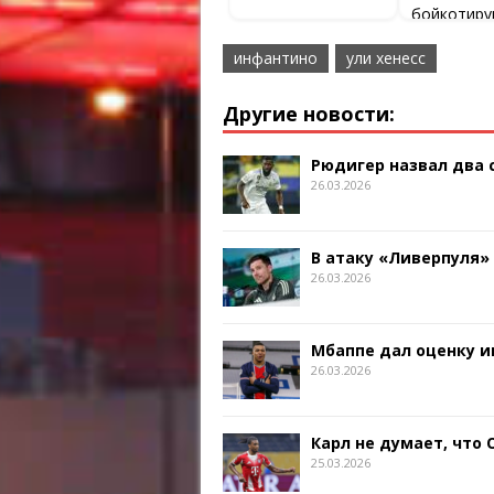
бойкотиру
против Л
инфантино
ули хенесс
Другие новости:
Рюдигер назвал два
26.03.2026
В атаку «Ливерпуля»
26.03.2026
Мбаппе дал оценку и
26.03.2026
Карл не думает, что
25.03.2026