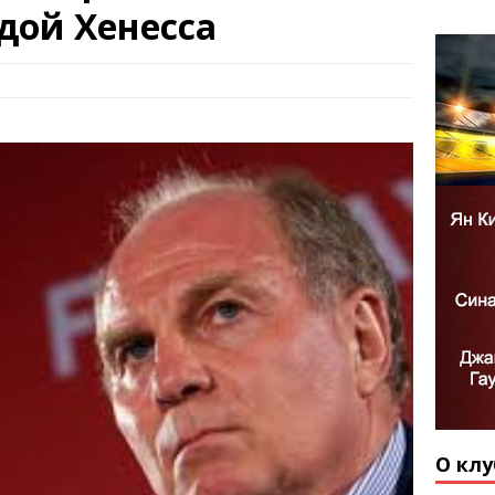
дой Хенесса
О клу