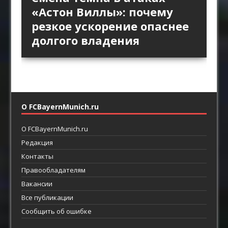
линии «Барселоны»:
второй мяч: зачем клубы
как продолжение
«Астон Виллы»: почему
персонального прессинга:
пространство за защитой
Английской премьер-лиги
позиционной атаки
резкое ускорение опаснее
как ротации освобождают
как главный ресурс атаки
возвращают прямой
долгого владения
пространство между
футбол
линиями
О FCBayernMunich.ru
О FCBayernMunich.ru
Редакция
Контакты
Правообладателям
Вакансии
Все публикации
Сообщить об ошибке