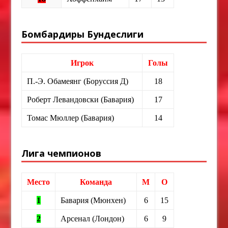
Бомбардиры Бундеслиги
Игрок
Голы
П.-Э. Обамеянг (Боруссия Д)
18
Роберт Левандовски (Бавария)
17
Томас Мюллер (Бавария)
14
Лига чемпионов
Место
Команда
М
О
1
Бавария (Мюнхен)
6
15
2
Арсенал (Лондон)
6
9