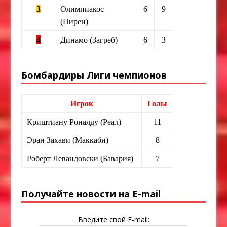
3
Олимпиакос
6
9
(Пиреи)
4
Динамо (Загреб)
6
3
Бомбардиры Лиги чемпионов
Игрок
Голы
Криштиану Роналду (Реал)
11
Эран Захави (Маккаби)
8
Роберт Левандовски (Бавария)
7
Получайте новости на E-mail
Введите свой E-mail: