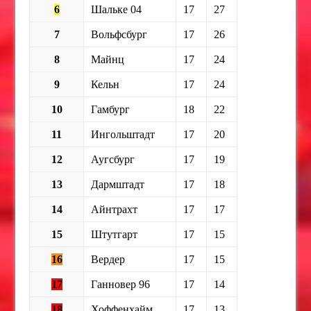
6
Шальке 04
17
27
7
Вольфсбург
17
26
8
Майнц
17
24
9
Кельн
17
24
10
Гамбург
18
22
11
Ингольштадт
17
20
12
Аугсбург
17
19
13
Дармштадт
17
18
14
Айнтрахт
17
17
15
Штутгарт
17
15
16
Вердер
17
15
17
Ганновер 96
17
14
18
Хоффенхайм
17
13