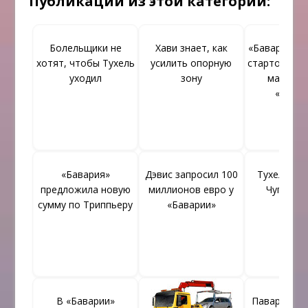
Публикации из этой категории:
Болельщики не
Хави знает, как
«Бавария» 
хотят, чтобы Тухель
усилить опорную
стартовый с
уходил
зону
матч пр
«Боху
«Бавария»
Дэвис запросил 100
Тухелю нр
предложила новую
миллионов евро у
Чупо-Мо
сумму по Триппьеру
«Баварии»
В «Баварии»
Павар обсл