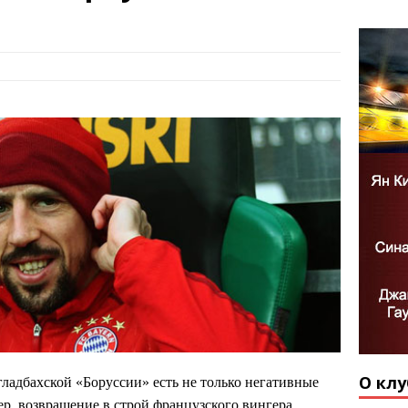
О клу
ладбахской «Боруссии» есть не только негативные
ер, возвращение в строй французского вингера