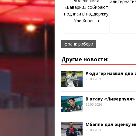
Болельщики
альтернати
«Баварии» собирают
подписи в поддержку
Ули Хенесса
франк рибери
Другие новости:
Рюдигер назвал два
26.03.2026
В атаку «Ливерпуля»
26.03.2026
Мбаппе дал оценку и
26.03.2026