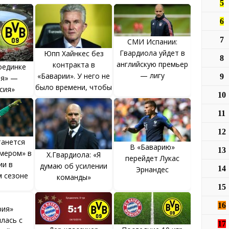
5
6
7
СМИ Испании:
Гвардиола уйдет в
Юпп Хайнкес без
8
английскую премьер
контракта в
оединке
— лигу
«Баварии». У него не
9
ия» —
было времени, чтобы
сия»
10
подписать его
11
12
танется
В «Баварию»
13
мером» в
Х.Гвардиола: «Я
перейдет Лукас
ии в
думаю об усилении
14
Эрнандес
 сезоне
команды»
15
16
рия»
лась с
17