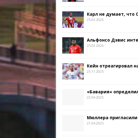
Карл не думает, что
25.03.2026
Альфонсо Дэвис инт
25.03.2026
Кейн отреагировал на
25.11.2025
«Бавария» определил
22.04.2025
Мюллера пригласили
21.04.2025