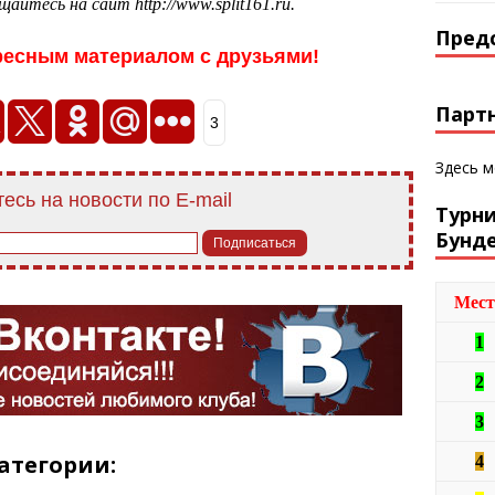
щайтесь на сайт http://www.split161.ru.
Пред
ресным материалом с друзьями!
Парт
3
Здесь 
есь на новости по E-mail
Турн
Бунд
Мест
1
2
3
атегории:
4