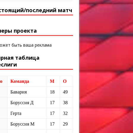
стоящий/последний матч
неры проекта
может быть ваша реклама
ирная таблица
еслиги
о
Команда
М
О
Бавария
18
49
Боруссия Д
17
38
Герта
17
32
Боруссия М
17
29