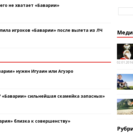
чего не хватает «Баварии»
лила игроков «Баварии» после вылета из ЛЧ
Меди
02.01.2016
арии» нужен Игуаин или Агуэро
У «Баварии» сильнейшая скамейка запасных»
ария» близка к совершенству»
Рубр