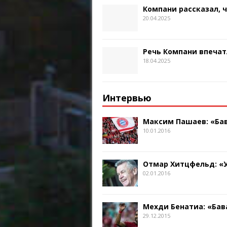
Компани рассказал, 
20.04.2025
Речь Компани впечат
18.04.2025
Интервью
Максим Пашаев: «Бав
10.01.2016
Отмар Хитцфельд: «
02.01.2016
Мехди Бенатиа: «Бав
29.12.2015