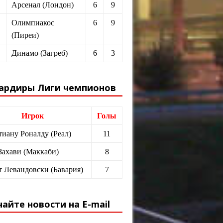
Арсенал (Лондон)
6
9
Олимпиакос
6
9
(Пиреи)
Динамо (Загреб)
6
3
ардиры Лиги чемпионов
Игрок
Голы
иану Роналду (Реал)
11
Захави (Маккаби)
8
т Левандовски (Бавария)
7
айте новости на E-mail