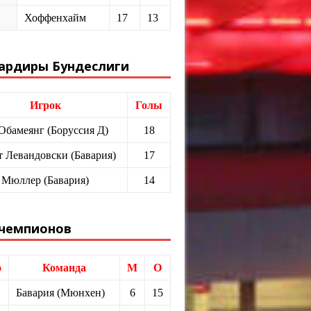
Хоффенхайм
17
13
ардиры Бундеслиги
Игрок
Голы
 Обамеянг (Боруссия Д)
18
т Левандовски (Бавария)
17
 Мюллер (Бавария)
14
 чемпионов
о
Команда
М
О
Бавария (Мюнхен)
6
15