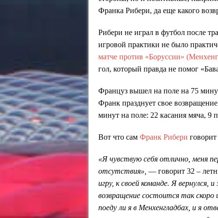
Франка Рибери, да еще какого возв
Рибери не играл в футбол после тр
игровой практики не было практиче
матче против «Боруссии» (Менхенг
гол, который правда не помог «Бав
Француз вышел на поле на 75 мину
Франк празднует свое возвращение
минут на поле: 22 касания мяча, 9 
Вот что сам
Франк Рибери
говорит 
«Я чувствую себя отлично, меня пер
отсутствия»,
— говорит 32 – лет
игру, к своей команде. Я вернулся, 
возвращение состоится так скоро и
поеду ли я в Менхенгладбах, и я о