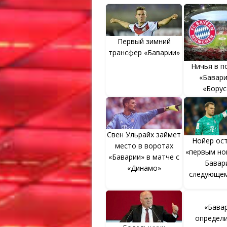
Первый зимний
трансфер «Баварии»
Ничья в п
«Бавар
«Борус
Свен Ульрайх займет
Нойер ос
место в воротах
«первым но
«Баварии» в матче с
Бавар
«Динамо»
следующем
«Бава
определи