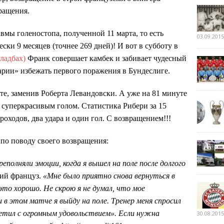
ращения.
авмы голеностопа, полученной 11 марта, то есть
03.09.2015
ски 9 месяцев (точнее 269 дней)! И вот в субботу в
ладбах)
Франк совершает камбек и забивает чудесный
арии» избежать первого поражения в Бундеслиге.
те, заменив Роберта Левандовски. А уже на 81 минуте
 суперкрасивым голом. Статистика Рибери за 15
проходов, два удара и один гол. С возвращением!!!
по поводу своего возвращения:
еполняли эмоции, когда я вышел на поле после долгого
ний француз.
«Мне было приятно снова вернуться в
и это хорошо. Не скрою я не думал, что мое
 в этом матче я выйду на поле. Тренер меня спросил
тветил с огромным удовольствием». Если нужна
30.08.2015