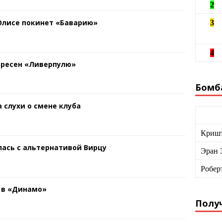
2
 Олисе покинет «Баварию»
3
4
ересен «Ливерпулю»
Бомб
 слухи о смене клуба
Кришт
ась с альтернативой Вирцу
Эран 
Робер
 в «Динамо»
Получ