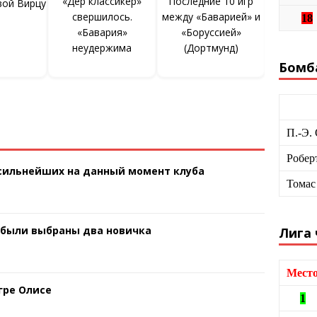
«Дер классикер»
Последние 10 игр
вой Вирцу
свершилось.
между «Баварией» и
18
«Бавария»
«Боруссией»
неудержима
(Дортмунд)
Бомб
П.-Э.
Робер
 сильнейших на данный момент клуба
Томас
 были выбраны два новичка
Лига
Мест
гре Олисе
1