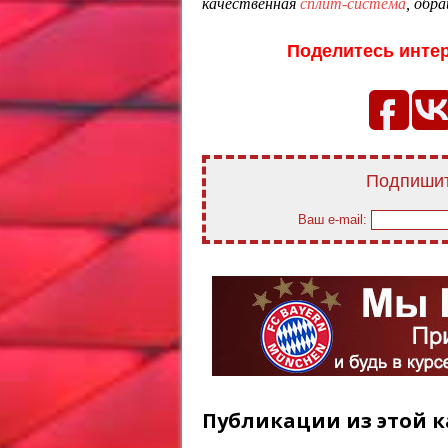
качественная
сплит-система
, обра
Поделитесь инте
Подпишит
Ваш e-mail:
Публикации из этой к