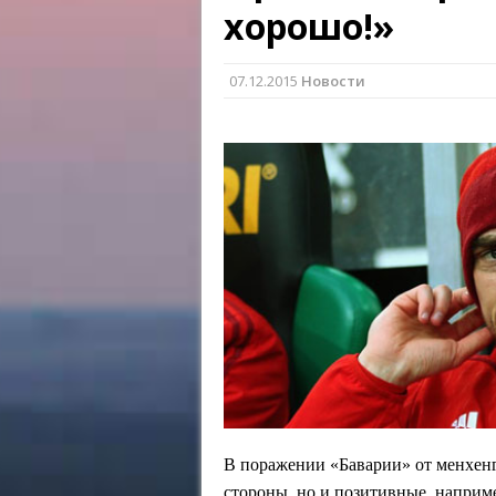
хорошо!»
07.12.2015
Новости
В поражении «Баварии» от менхенг
стороны, но и позитивные, наприм