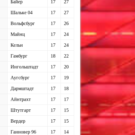
Байер
17
27
Шальке 04
17
27
Вольфсбург
17
26
Майнц
17
24
Кельн
17
24
Гамбург
18
22
Ингольштадт
17
20
Аугсбург
17
19
Дармштадт
17
18
Айнтрахт
17
17
Штутгарт
17
15
Вердер
17
15
Ганновер 96
17
14