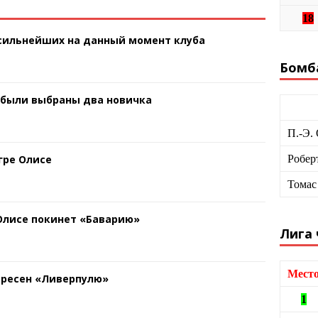
18
 сильнейших на данный момент клуба
Бомб
 были выбраны два новичка
П.-Э.
гре Олисе
Робер
Томас
 Олисе покинет «Баварию»
Лига
Мест
ересен «Ливерпулю»
1