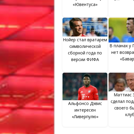
«Ювентуса»
Нойер стал вратарем
В планах у
символической
нет возвр
сборной года по
«Бава
версии ФИФА
Маттиас 
сделал под
Альфонсо Дэвис
своего б
интересен
клу
«Ливерпулю»