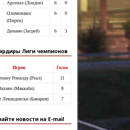
Арсенал (Лондон)
6
9
Олимпиакос
6
9
(Пиреи)
Динамо (Загреб)
6
3
ардиры Лиги чемпионов
Игрок
Голы
иану Роналду (Реал)
11
Захави (Маккаби)
8
т Левандовски (Бавария)
7
айте новости на E-mail