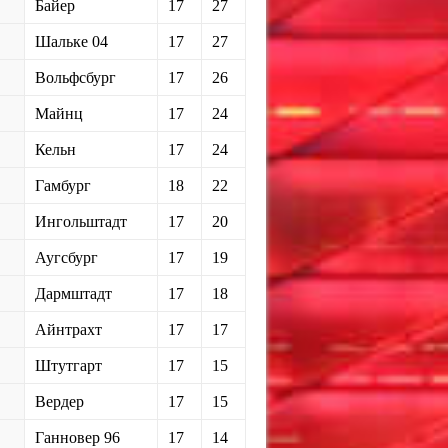
Байер
17
27
Шальке 04
17
27
Вольфсбург
17
26
Майнц
17
24
Кельн
17
24
Гамбург
18
22
Ингольштадт
17
20
Аугсбург
17
19
Дармштадт
17
18
Айнтрахт
17
17
Штутгарт
17
15
Вердер
17
15
Ганновер 96
17
14