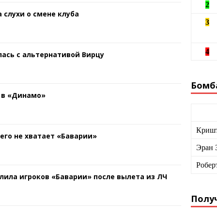
2
 слухи о смене клуба
3
4
ась с альтернативой Вирцу
Бомб
 в «Динамо»
Кришт
чего не хватает «Баварии»
Эран 
Робер
лила игроков «Баварии» после вылета из ЛЧ
Получ