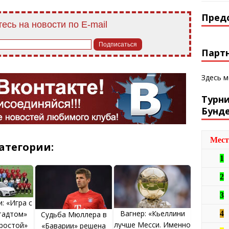
Пред
есь на новости по E-mail
Парт
Здесь 
Турн
Бунд
Мест
атегории:
1
2
3
: «Игра с
Вагнер: «Кьеллини
тадтом»
4
Судьба Мюллера в
лучше Месси. Именно
простой»
«Баварии» решена