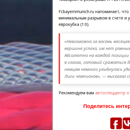
Fcbayernmunich.ru напоминает, чт
минимальным разрывом в счете и у
еврокубка (1:0).
«Невозможно за восемь месяце
вершине успеха, им нет равны
Абсолютно на каждой позиции
в глазах, готовый сражаться д
немцам немного улыбнулась уда
Лиги чемпионов», — высказал с
Рекомендуем вам
автоспеццентр о
Поделитесь инте