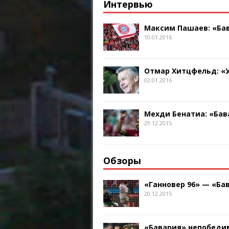
Интервью
Максим Пашаев: «Бав
10.01.2016
Отмар Хитцфельд: «
02.01.2016
Мехди Бенатиа: «Бав
29.12.2015
Обзоры
«Ганновер 96» — «Бав
20.12.2015
«Бавария» непобедим