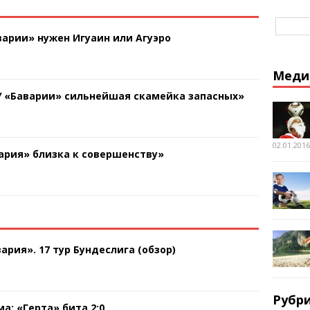
арии» нужен Игуаин или Агуэро
Меди
У «Баварии» сильнейшая скамейка запасных»
02.01.2016
ария» близка к совершенству»
ария». 17 тур Бундеслига (обзор)
Рубр
а: «Герта» бита 2:0