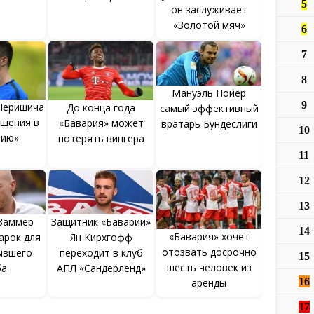
5
он заслуживает
«Золотой мяч»
6
7
8
Мануэль Нойер
9
 Перишича
До конца года
самый эффективный
ащения в
«Бавария» может
вратарь Бундеслиги
10
рию»
потерять вингера
11
12
13
Заммер
Защитник «Баварии»
14
«Бавария» хочет
арок для
Ян Кирхгофф
отозвать досрочно
ывшего
переходит в клуб
15
шесть человек из
ба
АПЛ «Сандерленд»
16
аренды
17