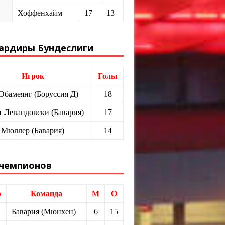
Хоффенхайм
17
13
ардиры Бундеслиги
Игрок
Голы
 Обамеянг (Боруссия Д)
18
т Левандовски (Бавария)
17
 Мюллер (Бавария)
14
 чемпионов
о
Команда
М
О
Бавария (Мюнхен)
6
15