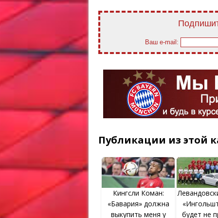
Подпишит
Ваш e-mail:
Публикации из этой к
Кингсли Коман:
Левандовски
«Бавария» должна
«Ингольш
выкупить меня у
будет не 