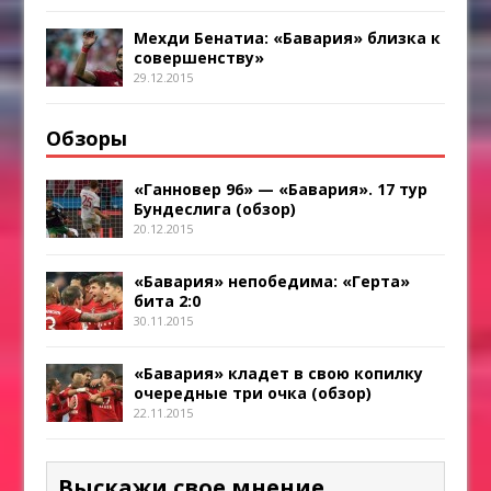
Мехди Бенатиа: «Бавария» близка к
совершенству»
29.12.2015
Обзоры
«Ганновер 96» — «Бавария». 17 тур
Бундеслига (обзор)
20.12.2015
«Бавария» непобедима: «Герта»
бита 2:0
30.11.2015
«Бавария» кладет в свою копилку
очередные три очка (обзор)
22.11.2015
Выскажи свое мнение