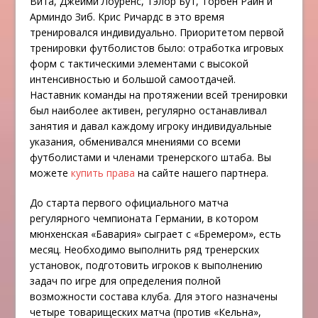
Вита, Джейми Лоуренс, Тэлор Бут, Торбен Райн и
Арминдо Зиб. Крис Ричардс в это время
тренировался индивидуально. Приоритетом первой
тренировки футболистов было: отработка игровых
форм с тактическими элементами с высокой
интенсивностью и большой самоотдачей.
Наставник команды на протяжении всей тренировки
был наиболее активен, регулярно останавливал
занятия и давал каждому игроку индивидуальные
указания, обменивался мнениями со всеми
футболистами и членами тренерского штаба. Вы
можете
купить права
на сайте нашего партнера.
До старта первого официального матча
регулярного чемпионата Германии, в котором
мюнхенская «Бавария» сыграет с «Бремером», есть
месяц. Необходимо выполнить ряд тренерских
установок, подготовить игроков к выполнению
задач по игре для определения полной
возможности состава клуба. Для этого назначены
четыре товарищеских матча (против «Кельна»,