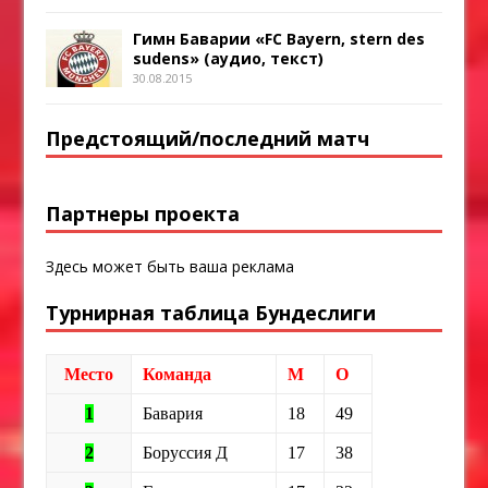
Гимн Баварии «FC Bayern, stern des
sudens» (аудио, текст)
30.08.2015
Предстоящий/последний матч
Партнеры проекта
Здесь может быть ваша реклама
Турнирная таблица Бундеслиги
Место
Команда
М
О
1
Бавария
18
49
2
Боруссия Д
17
38