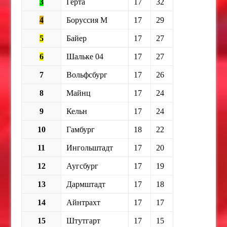
3
Герта
17
32
4
Боруссия М
17
29
5
Байер
17
27
6
Шальке 04
17
27
7
Вольфсбург
17
26
8
Майнц
17
24
9
Кельн
17
24
10
Гамбург
18
22
11
Ингольштадт
17
20
12
Аугсбург
17
19
13
Дармштадт
17
18
14
Айнтрахт
17
17
15
Штутгарт
17
15