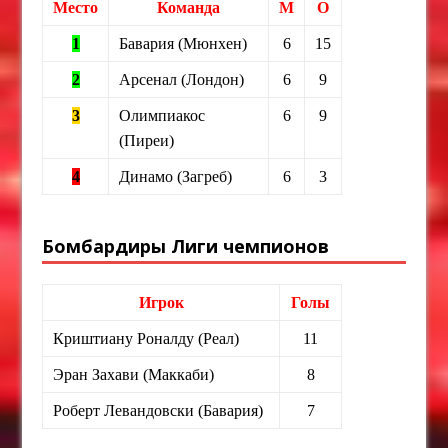
Место
Команда
М
О
1
Бавария (Мюнхен)
6
15
2
Арсенал (Лондон)
6
9
3
Олимпиакос
6
9
(Пиреи)
4
Динамо (Загреб)
6
3
Бомбардиры Лиги чемпионов
Игрок
Голы
Криштиану Роналду (Реал)
11
Эран Захави (Маккаби)
8
Роберт Левандовски (Бавария)
7