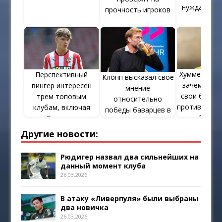
нуждается 
прочность игроков
кадра
Хуммельс о
Перспективный
Клопп высказал свое
зачем он р
вингер интересен
мнение
свои бутсы 
трем топовым
относительно
против дорт
клубам, включая
победы баварцев в
«Борусс
«Баварию»
ЛЧ
Другие новости:
Рюдигер назвал два сильнейших на
данный момент клуба
26.03.2026
В атаку «Ливерпуля» были выбраны
два новичка
26.03.2026