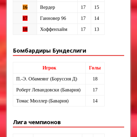
16
Вердер
17
15
17
Ганновер 96
17
14
18
Хоффенхайм
17
13
Бомбардиры Бундеслиги
Игрок
Голы
П.-Э. Обамеянг (Боруссия Д)
18
Роберт Левандовски (Бавария)
17
Томас Мюллер (Бавария)
14
Лига чемпионов