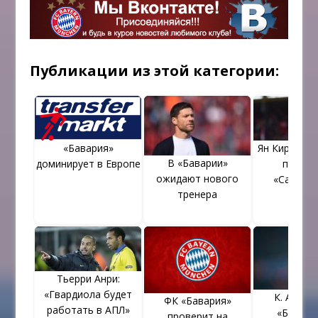
Публикации из этой категории:
«Бавария»
Ян Киргхоф
В «Баварии»
доминирует в Европе
перейт
ожидают нового
«Сандер
тренера
Тьерри Анри:
«Гвардиола будет
К. Анчел
ФК «Бавария»
работать в АПЛ»
«Бавари
проверит на