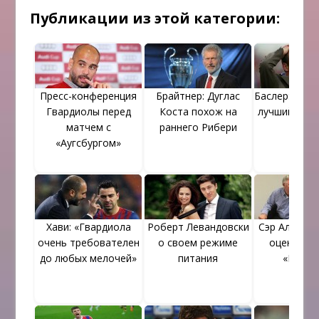
Публикации из этой категории:
Пресс-конференция
Брайтнер: Дуглас
Баслер: «Лев
Гвардиолы перед
Коста похож на
лучший нап
матчем с
раннего Рибери
в мир
«Аугсбургом»
Хави: «Гвардиола
Роберт Левандовски
Сэр Алекс Ф
очень требователен
о своем режиме
оценил иг
до любых мелочей»
питания
«Бавар