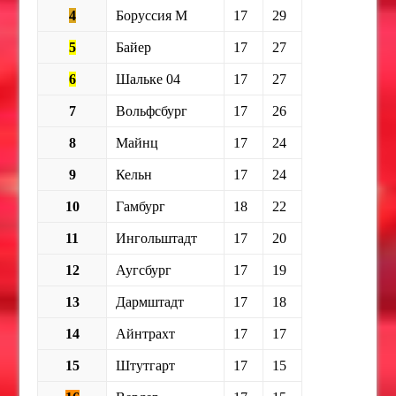
4
Боруссия М
17
29
5
Байер
17
27
6
Шальке 04
17
27
7
Вольфсбург
17
26
8
Майнц
17
24
9
Кельн
17
24
10
Гамбург
18
22
11
Ингольштадт
17
20
12
Аугсбург
17
19
13
Дармштадт
17
18
14
Айнтрахт
17
17
15
Штутгарт
17
15