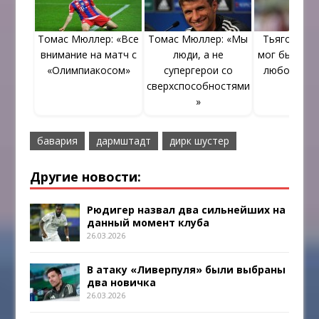
Томас Мюллер: «Все
Томас Мюллер: «Мы
Тьяго: «Гв
внимание на матч с
люди, а не
мог бы тре
«Олимпиакосом»
супергерои со
любой клу
сверхспособностями
»
бавария
дармштадт
дирк шустер
Другие новости:
Рюдигер назвал два сильнейших на
данный момент клуба
26.03.2026
В атаку «Ливерпуля» были выбраны
два новичка
26.03.2026