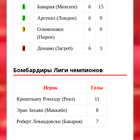
1
Бавария (Мюнхен)
6
15
2
Арсенал (Лондон)
6
9
3
Олимпиакос
6
9
(Пиреи)
4
Динамо (Загреб)
6
3
Бомбардиры Лиги чемпионов
Игрок
Голы
Криштиану Роналду (Реал)
11
Эран Захави (Маккаби)
8
Роберт Левандовски (Бавария)
7