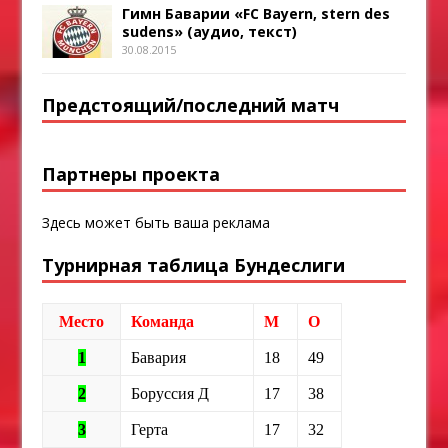
Гимн Баварии «FC Bayern, stern des
sudens» (аудио, текст)
30.08.2015
Предстоящий/последний матч
Партнеры проекта
Здесь может быть ваша реклама
Турнирная таблица Бундеслиги
Место
Команда
М
О
1
Бавария
18
49
2
Боруссия Д
17
38
3
Герта
17
32