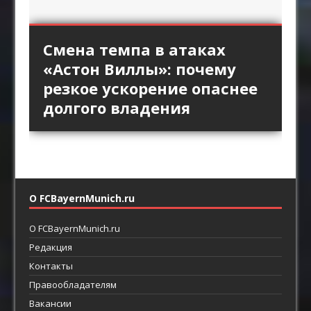
«Интер» против высокой
Длинный пас и борьба за
Стандарты «Арсенала»
Смена темпа в атаках
«Брага» против
линии «Барселоны»:
второй мяч: зачем клубы
как продолжение
«Астон Виллы»: почему
персонального прессинга:
пространство за защитой
Английской премьер-лиги
позиционной атаки
резкое ускорение опаснее
как ротации освобождают
как главный ресурс атаки
возвращают прямой
долгого владения
пространство между
футбол
линиями
О FCBayernMunich.ru
О FCBayernMunich.ru
Редакция
Контакты
Правообладателям
Вакансии