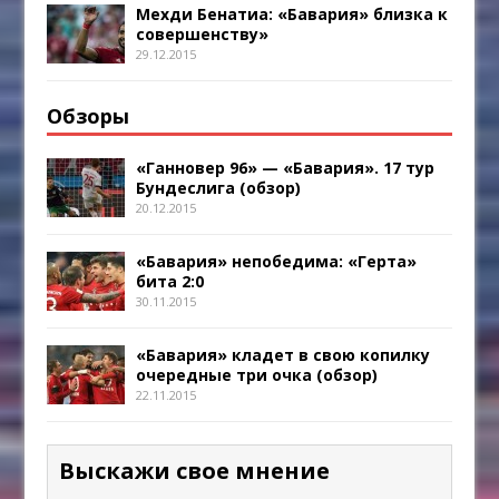
Мехди Бенатиа: «Бавария» близка к
совершенству»
29.12.2015
Обзоры
«Ганновер 96» — «Бавария». 17 тур
Бундеслига (обзор)
20.12.2015
«Бавария» непобедима: «Герта»
бита 2:0
30.11.2015
«Бавария» кладет в свою копилку
очередные три очка (обзор)
22.11.2015
Выскажи свое мнение