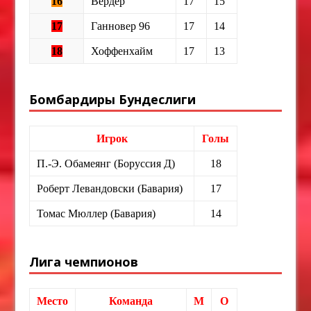
16
Вердер
17
15
17
Ганновер 96
17
14
18
Хоффенхайм
17
13
Бомбардиры Бундеслиги
Игрок
Голы
П.-Э. Обамеянг (Боруссия Д)
18
Роберт Левандовски (Бавария)
17
Томас Мюллер (Бавария)
14
Лига чемпионов
Место
Команда
М
О