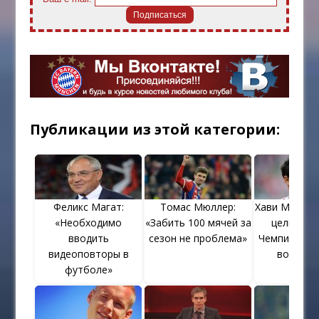
Публикации из этой категории:
Феликс Магат:
Томас Мюллер:
Хави Мартин
«Необходимо
«Забить 100 мячей за
цель игра
вводить
сезон не проблема»
Чемпионате
видеоповторы в
во Фран
футболе»