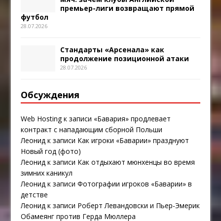
премьер-лиги возвращают прямой
футбол
28.07.2026
Стандарты «Арсенала» как
продолжение позиционной атаки
28.07.2026
Обсуждения
Web Hosting
к записи
«Бавария» продлевает
контракт с нападающим сборной Польши
Леонид
к записи
Как игроки «Баварии» празднуют
Новый год (фото)
Леонид
к записи
Как отдыхают мюнхенцы во время
зимних каникул
Леонид
к записи
Фотографии игроков «Баварии» в
детстве
Леонид
к записи
Роберт Левандовски и Пьер-Эмерик
Обамеянг против Герда Мюллера