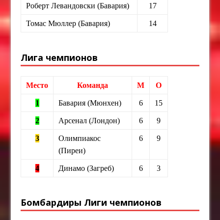
Роберт Левандовски (Бавария)
17
Томас Мюллер (Бавария)
14
Лига чемпионов
Место
Команда
М
О
1
Бавария (Мюнхен)
6
15
2
Арсенал (Лондон)
6
9
3
Олимпиакос
6
9
(Пиреи)
4
Динамо (Загреб)
6
3
Бомбардиры Лиги чемпионов