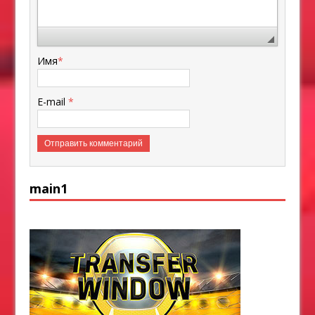
Имя
*
E-mail
*
main1