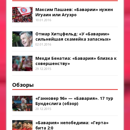
Максим Пашаев: «Баварии» нужен
Игуаин или Агуэро
10.01.2016
Отмар Хитцфельд: «У «Баварии»
сильнейшая скамейка запасных»
02.01.2016
Мехди Бенатиа: «Бавария» близка к
совершенству»
29.12.2015
Обзоры
«Ганновер 96» — «Бавария». 17 тур
Бундеслига (обзор)
20.12.2015
«Бавария» непобедима: «Герта»
бита 2:0