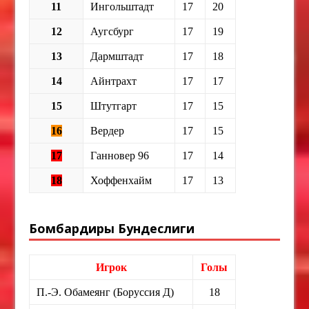
11
Ингольштадт
17
20
12
Аугсбург
17
19
13
Дармштадт
17
18
14
Айнтрахт
17
17
15
Штутгарт
17
15
16
Вердер
17
15
17
Ганновер 96
17
14
18
Хоффенхайм
17
13
Бомбардиры Бундеслиги
Игрок
Голы
П.-Э. Обамеянг (Боруссия Д)
18