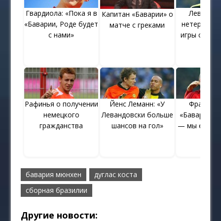
Гвардиола: «Пока я в
Левандов
Капитан «Баварии» о
«Баварии, Роде будет
нетерпени
матче с греками
с нами»
игры с «Бор
Рафинья о получении
Йенс Леманн: «У
Франк Ри
немецкого
Левандовски больше
«Бавария» и
гражданства
шансов на гол»
— мы едино
бавария мюнхен
дуглас коста
сборная бразилии
Другие новости: