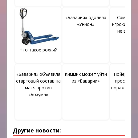
«Бавария» одолела
Самые до
«Унион»
игроки мира
не в «Бав
Что такое рохля?
«Бавария» объявила
Киммих может уйти
Нойер: «По
стартовый состав на
из «Баварии»
прострации
матч против
поражения 
«Бохума»
Другие новости: