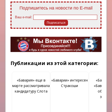
Подпишитесь на новости по E-mail
Ваш e-mail:
Публикации из этой категории:
«Бавария» еще в
«Баварии» интересен
«Барсело
марте рассматривала
Стракоши
«Бавария»
кандидатуру Слота
обменя
звезд