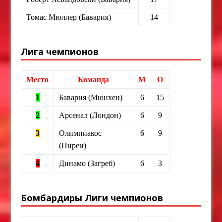
Томас Мюллер (Бавария)
14
Лига чемпионов
Место
Команда
М
О
1
Бавария (Мюнхен)
6
15
2
Арсенал (Лондон)
6
9
3
Олимпиакос
6
9
(Пиреи)
4
Динамо (Загреб)
6
3
Бомбардиры Лиги чемпионов