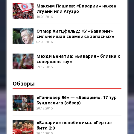
Максим Пашаев: «Баварии» нужен
Игуаин или Агуэро
10.01.2016
Отмар Хитцфельд: «У «Баварии»
сильнейшая скамейка запасных»
02.01.2016
Мехди Бенатиа: «Бавария» близка к
совершенству»
29.12.2015
Обзоры
«Ганновер 96» — «Бавария». 17 тур
Бундеслига (обзор)
20.12.2015
«Бавария» непобедима: «Герта»
бита 2:0
30.11.2015