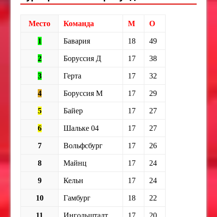
Место
Команда
М
О
1
Бавария
18
49
2
Боруссия Д
17
38
3
Герта
17
32
4
Боруссия М
17
29
5
Байер
17
27
6
Шальке 04
17
27
7
Вольфсбург
17
26
8
Майнц
17
24
9
Кельн
17
24
10
Гамбург
18
22
11
Ингольштадт
17
20