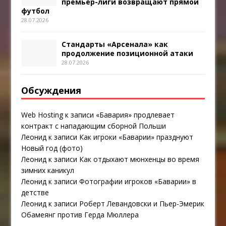
премьер-лиги возвращают прямой
футбол
28.07.2026
Стандарты «Арсенала» как
продолжение позиционной атаки
28.07.2026
Обсуждения
Web Hosting
к записи
«Бавария» продлевает
контракт с нападающим сборной Польши
Леонид
к записи
Как игроки «Баварии» празднуют
Новый год (фото)
Леонид
к записи
Как отдыхают мюнхенцы во время
зимних каникул
Леонид
к записи
Фотографии игроков «Баварии» в
детстве
Леонид
к записи
Роберт Левандовски и Пьер-Эмерик
Обамеянг против Герда Мюллера