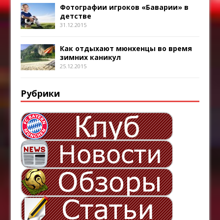
Фотографии игроков «Баварии» в
детстве
31.12.2015
Как отдыхают мюнхенцы во время
зимних каникул
25.12.2015
Рубрики