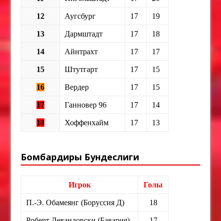
12
Аугсбург
17
19
13
Дармштадт
17
18
14
Айнтрахт
17
17
15
Штутгарт
17
15
16
Вердер
17
15
17
Ганновер 96
17
14
18
Хоффенхайм
17
13
Бомбардиры Бундеслиги
Игрок
Голы
П.-Э. Обамеянг (Боруссия Д)
18
Роберт Левандовски (Бавария)
17