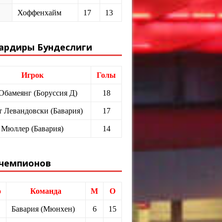
Хоффенхайм
17
13
ардиры Бундеслиги
Игрок
Голы
 Обамеянг (Боруссия Д)
18
т Левандовски (Бавария)
17
 Мюллер (Бавария)
14
 чемпионов
о
Команда
М
О
Бавария (Мюнхен)
6
15