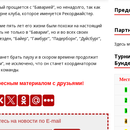
ый прощается с “Баварией”, но ненадолго, так как
Пред
урне клуба, которое именуется Рекордмайстер.
ние пять лет его жизни были похожи на настоящий
Парт
ь не только в “Баварии”, но и во всех своих
ден, “Байер”, “Гамбург”, “Падерборн”, “Дуйсбург”,
Здесь 
Турн
анет брать паузу и в скором времени продолжит
Бунд
и”, не исключено, что он станет координатором
 команды.
Мест
ресным материалом с друзьями!
1
2
3
есь на новости по E-mail
4