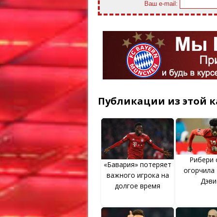
Ваш e-mail:
Публикации из этой к
Рибери 
«Бавария» потеряет
огорчила
важного игрока на
Дэви
долгое время