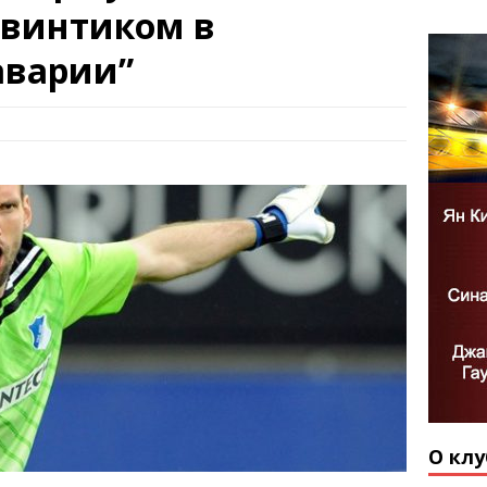
 винтиком в
аварии”
О клу