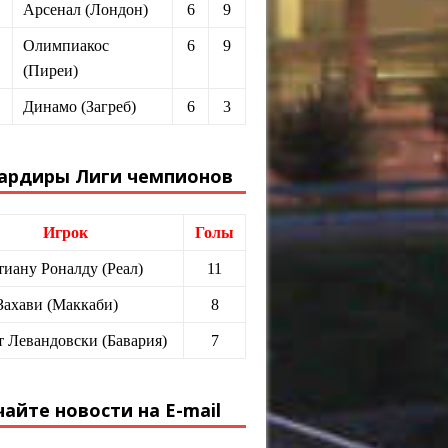
Арсенал (Лондон)
6
9
Олимпиакос
6
9
(Пиреи)
Динамо (Загреб)
6
3
ардиры Лиги чемпионов
Игрок
Голы
иану Роналду (Реал)
11
Захави (Маккаби)
8
т Левандовски (Бавария)
7
айте новости на E-mail