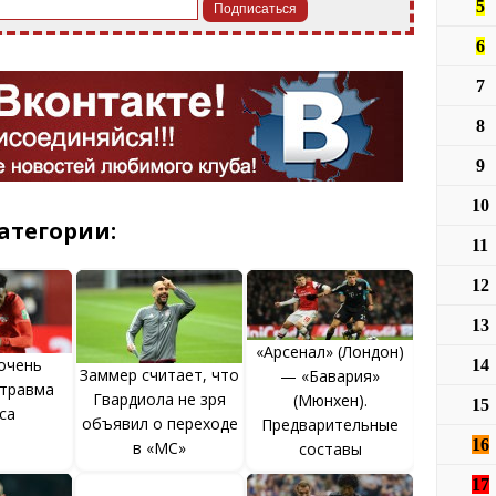
5
6
7
8
9
10
атегории:
11
12
13
«Арсенал» (Лондон)
очень
14
Заммер считает, что
— «Бавария»
 травма
Гвардиола не зря
(Мюнхен).
15
са
объявил о переходе
Предварительные
16
в «МС»
составы
17