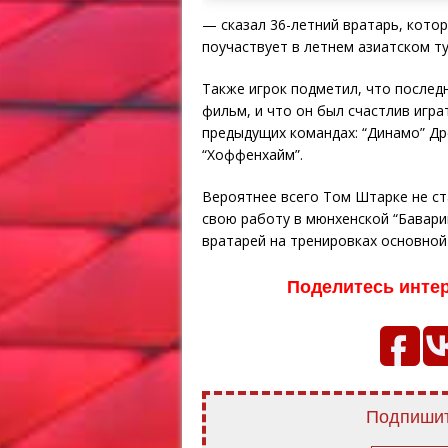
— сказал 36-летний вратарь, котор
поучаствует в летнем азиатском т
Также игрок подметил, что послед
фильм, и что он был счастлив играт
предыдущих командах: “Динамо” Дрез
“Хоффенхайм”.
Вероятнее всего Том Штарке не ст
свою работу в мюнхенской “Бавари
вратарей на тренировках основной
Поделитесь инте
Подпишит