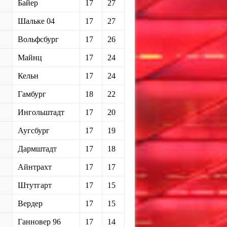
Байер
17
27
Шальке 04
17
27
Вольфсбург
17
26
Майнц
17
24
Кельн
17
24
Гамбург
18
22
Ингольштадт
17
20
Аугсбург
17
19
Дармштадт
17
18
Айнтрахт
17
17
Штутгарт
17
15
Вердер
17
15
Ганновер 96
17
14