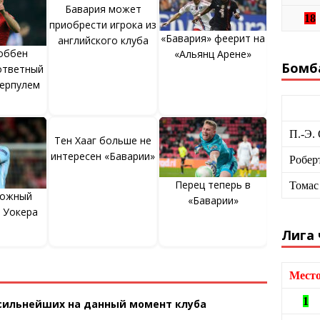
Бавария может
18
приобрести игрока из
«Бавария» феерит на
английского клуба
оббен
«Альянц Арене»
Бомб
ответный
верпулем
П.-Э.
Тен Хааг больше не
интересен «Баварии»
Робер
Перец теперь в
Томас
ложный
«Баварии»
 Уокера
Лига
Мест
1
 сильнейших на данный момент клуба