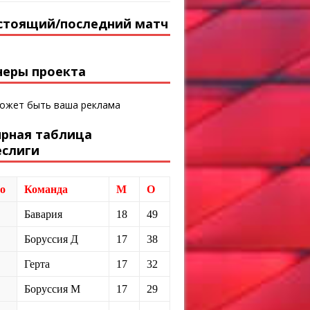
стоящий/последний матч
неры проекта
может быть ваша реклама
ирная таблица
еслиги
о
Команда
М
О
Бавария
18
49
Боруссия Д
17
38
Герта
17
32
Боруссия М
17
29