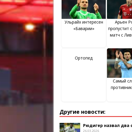
Ульрайх интересен
Арьен Р
«Баварии»
пропустит 
матч с Ли
Ортопед
Самый с
противник
Другие новости:
Рюдигер назвал два
26.03.2026