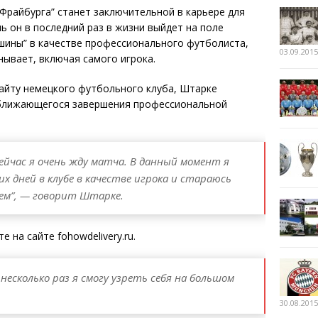
“Фрайбурга” станет заключительной в карьере для
ь он в последний раз в жизни выйдет на поле
шины” в качестве профессионального футболиста,
03.09.2015
нывает, включая самого игрока.
айту немецкого футбольного клуба, Штарке
иближающегося завершения профессиональной
ейчас я очень жду матча. В данный момент я
 дней в клубе в качестве игрока и стараюсь
ем”, — говорит Штарке.
 на сайте fohowdelivery.ru.
несколько раз я смогу узреть себя на большом
30.08.2015