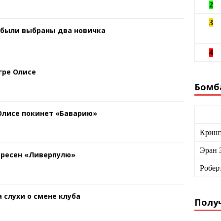
2
3
 были выбраны два новичка
4
гре Олисе
Бомб
 Олисе покинет «Баварию»
Кришт
Эран 
ересен «Ливерпулю»
Робер
 слухи о смене клуба
Получ