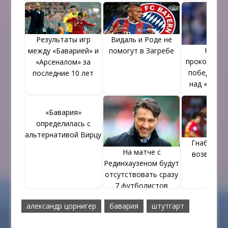
Результаты игр
Видаль и Роде не
Компа
между «Баварией» и
помогут в Загребе
прокоммен
«Арсеналом» за
победу «Ба
последние 10 лет
над «Аугсб
«Бавария»
определилась с
альтернативой Вирцу
Гнабри не
На матче с
возвраща
Рединхаузеном будут
Мюнх
отсутствовать сразу
7 футболистов
Баварии
александр цорнигер
бавария
штутгарт