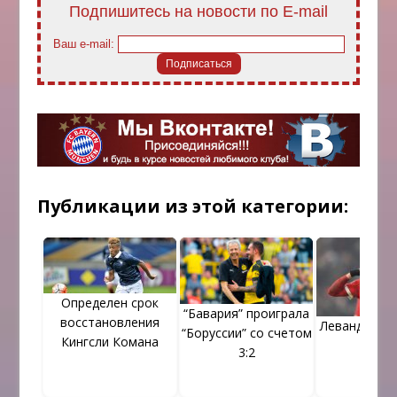
Подпишитесь на новости по E-mail
Ваш e-mail:
Публикации из этой категории:
Определен срок
“Бавария” проиграла
восстановления
Левандовск
“Боруссии” со счетом
Кингсли Комана
Крос
3:2