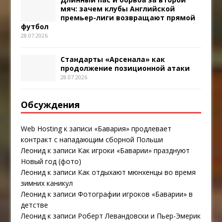
мяч: зачем клубы Английской
премьер-лиги возвращают прямой
футбол
28.07.2026
Стандарты «Арсенала» как
продолжение позиционной атаки
28.07.2026
Обсуждения
Web Hosting
к записи
«Бавария» продлевает
контракт с нападающим сборной Польши
Леонид
к записи
Как игроки «Баварии» празднуют
Новый год (фото)
Леонид
к записи
Как отдыхают мюнхенцы во время
зимних каникул
Леонид
к записи
Фотографии игроков «Баварии» в
детстве
Леонид
к записи
Роберт Левандовски и Пьер-Эмерик