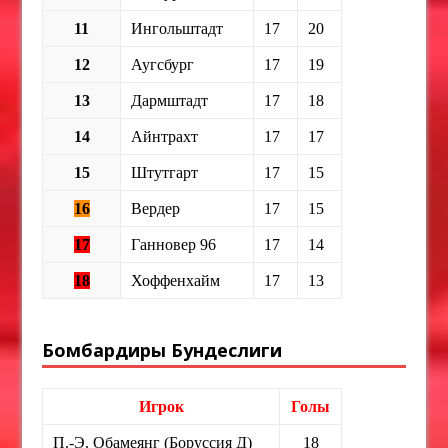
11
Ингольштадт
17
20
12
Аугсбург
17
19
13
Дармштадт
17
18
14
Айнтрахт
17
17
15
Штутгарт
17
15
16
Вердер
17
15
17
Ганновер 96
17
14
18
Хоффенхайм
17
13
Бомбардиры Бундеслиги
Игрок
Голы
П.-Э. Обамеянг (Боруссия Д)
18