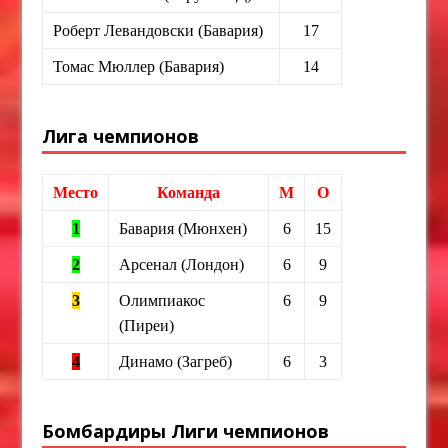
Роберт Левандовски (Бавария)
17
Томас Мюллер (Бавария)
14
Лига чемпионов
Место
Команда
М
О
1
Бавария (Мюнхен)
6
15
2
Арсенал (Лондон)
6
9
3
Олимпиакос
6
9
(Пиреи)
4
Динамо (Загреб)
6
3
Бомбардиры Лиги чемпионов