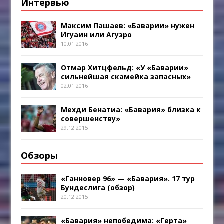
Интервью
Максим Пашаев: «Баварии» нужен
Игуаин или Агуэро
10.01.2016
Отмар Хитцфельд: «У «Баварии»
сильнейшая скамейка запасных»
02.01.2016
Мехди Бенатиа: «Бавария» близка к
совершенству»
29.12.2015
Обзоры
«Ганновер 96» — «Бавария». 17 тур
Бундеслига (обзор)
20.12.2015
«Бавария» непобедима: «Герта»