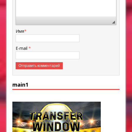
Имя
*
E-mail
*
main1