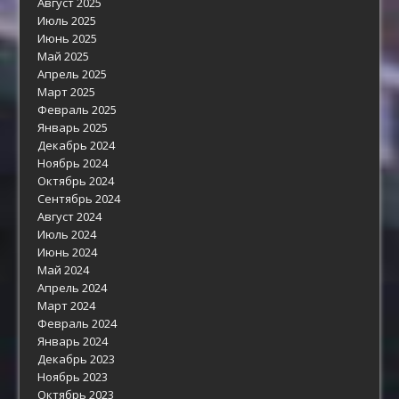
Август 2025
Июль 2025
Июнь 2025
Май 2025
Апрель 2025
Март 2025
Февраль 2025
Январь 2025
Декабрь 2024
Ноябрь 2024
Октябрь 2024
Сентябрь 2024
Август 2024
Июль 2024
Июнь 2024
Май 2024
Апрель 2024
Март 2024
Февраль 2024
Январь 2024
Декабрь 2023
Ноябрь 2023
Октябрь 2023