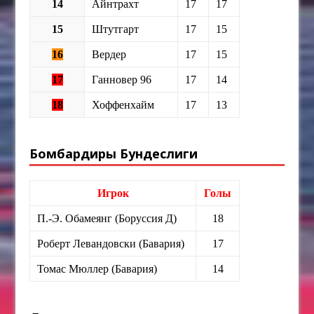
14
Айнтрахт
17
17
15
Штутгарт
17
15
16
Вердер
17
15
17
Ганновер 96
17
14
18
Хоффенхайм
17
13
Бомбардиры Бундеслиги
Игрок
Голы
П.-Э. Обамеянг (Боруссия Д)
18
Роберт Левандовски (Бавария)
17
Томас Мюллер (Бавария)
14