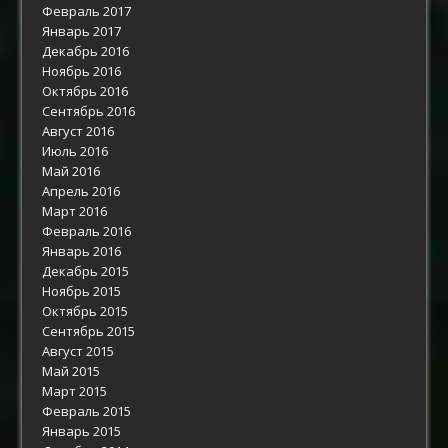
Февраль 2017
Январь 2017
Декабрь 2016
Ноябрь 2016
Октябрь 2016
Сентябрь 2016
Август 2016
Июль 2016
Май 2016
Апрель 2016
Март 2016
Февраль 2016
Январь 2016
Декабрь 2015
Ноябрь 2015
Октябрь 2015
Сентябрь 2015
Август 2015
Май 2015
Март 2015
Февраль 2015
Январь 2015