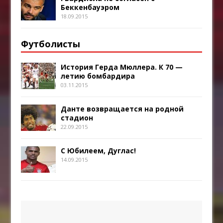
Беккенбауэром
18.09.2015
Футболисты
История Герда Мюллера. К 70 —
летию бомбардира
03.11.2015
Данте возвращается на родной
стадион
22.09.2015
С Юбилеем, Дуглас!
14.09.2015