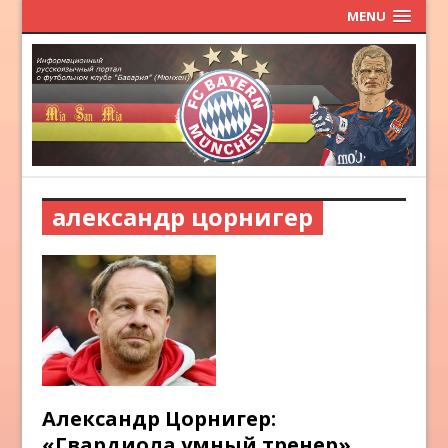
MENU
александр цорнигер
Александр Цорнигер:
«Гвардиола умный тренер»