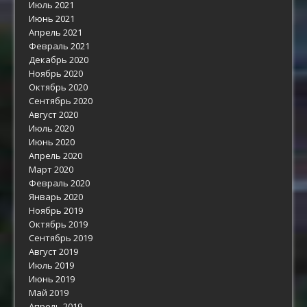
Июль 2021
Июнь 2021
Апрель 2021
Февраль 2021
Декабрь 2020
Ноябрь 2020
Октябрь 2020
Сентябрь 2020
Август 2020
Июль 2020
Июнь 2020
Апрель 2020
Март 2020
Февраль 2020
Январь 2020
Ноябрь 2019
Октябрь 2019
Сентябрь 2019
Август 2019
Июль 2019
Июнь 2019
Май 2019
Апрель 2019