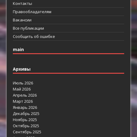
Контакты
Правообладателям
Вакансии
Все публикации
Сообщить об ошибке
main
Архивы
Июль 2026
Май 2026
Апрель 2026
Март 2026
Январь 2026
Декабрь 2025
Ноябрь 2025
Октябрь 2025
Сентябрь 2025