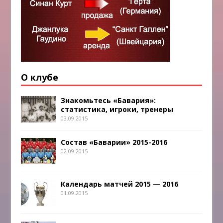
О клубе
Знакомьтесь «Бавария»:
статистика, игроки, тренеры
03.09.2015
Состав «Баварии» 2015-2016
02.09.2015
Календарь матчей 2015 — 2016
01.09.2015