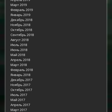
Март 2019
Февраль 2019
Январь 2019
Декабрь 2018
Ноябрь 2018
Октябрь 2018
Сентябрь 2018
Август 2018
Июль 2018
Июнь 2018
Май 2018
Апрель 2018
Март 2018
Февраль 2018
Январь 2018
Декабрь 2017
Ноябрь 2017
Октябрь 2017
Июль 2017
Май 2017
Апрель 2017
Март 2017