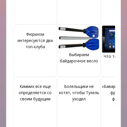
Фюрихом
интересуются два
топ-клуба
Выбираем
Что такое 
байдарочное весло
Киммих все еще
Болельщики не
«Баварии» и
определяется со
хотят, чтобы Тухель
француз
своим будущим
уходил
футбол