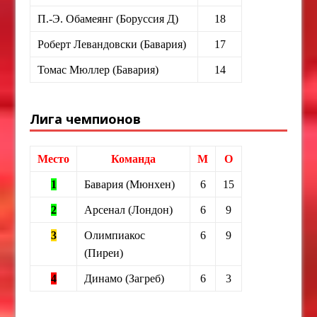
П.-Э. Обамеянг (Боруссия Д)
18
Роберт Левандовски (Бавария)
17
Томас Мюллер (Бавария)
14
Лига чемпионов
Место
Команда
М
О
1
Бавария (Мюнхен)
6
15
2
Арсенал (Лондон)
6
9
3
Олимпиакос
6
9
(Пиреи)
4
Динамо (Загреб)
6
3