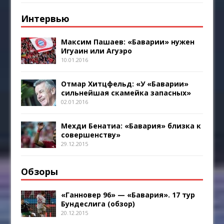
Интервью
Максим Пашаев: «Баварии» нужен
Игуаин или Агуэро
10.01.2016
Отмар Хитцфельд: «У «Баварии»
сильнейшая скамейка запасных»
02.01.2016
Мехди Бенатиа: «Бавария» близка к
совершенству»
29.12.2015
Обзоры
«Ганновер 96» — «Бавария». 17 тур
Бундеслига (обзор)
20.12.2015