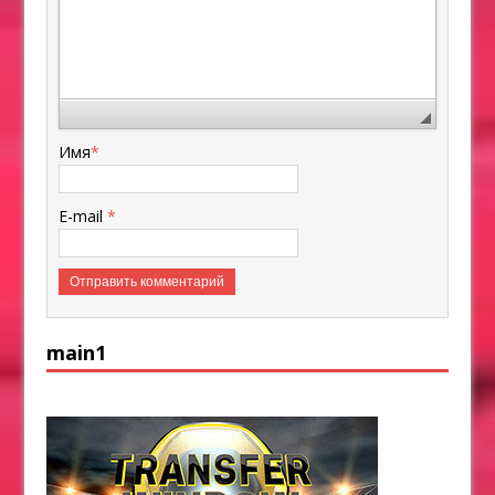
Имя
*
E-mail
*
main1