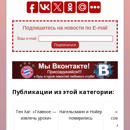
Подпишитесь на новости по E-mail
Ваш e-mail:
Публикации из этой категории:
Тен Хаг: «Главное —
Нагельсманн и Нойер
«Бавар
извлечь уроки»
помирились
сомневае
Дембе