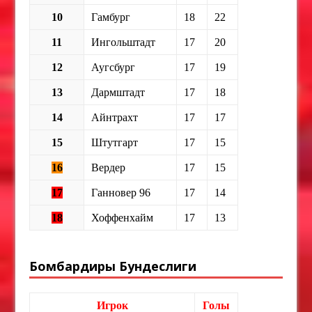
10
Гамбург
18
22
11
Ингольштадт
17
20
12
Аугсбург
17
19
13
Дармштадт
17
18
14
Айнтрахт
17
17
15
Штутгарт
17
15
16
Вердер
17
15
17
Ганновер 96
17
14
18
Хоффенхайм
17
13
Бомбардиры Бундеслиги
Игрок
Голы