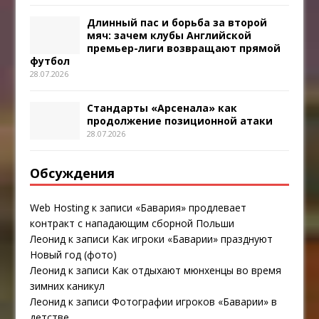
Длинный пас и борьба за второй
мяч: зачем клубы Английской
премьер-лиги возвращают прямой
футбол
28.07.2026
Стандарты «Арсенала» как
продолжение позиционной атаки
28.07.2026
Обсуждения
Web Hosting
к записи
«Бавария» продлевает
контракт с нападающим сборной Польши
Леонид
к записи
Как игроки «Баварии» празднуют
Новый год (фото)
Леонид
к записи
Как отдыхают мюнхенцы во время
зимних каникул
Леонид
к записи
Фотографии игроков «Баварии» в
детстве