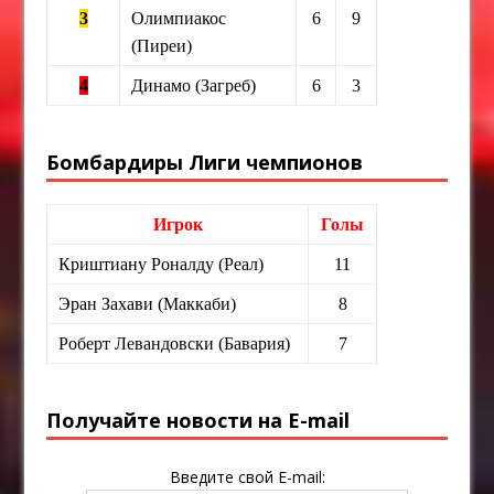
3
Олимпиакос
6
9
(Пиреи)
4
Динамо (Загреб)
6
3
Бомбардиры Лиги чемпионов
Игрок
Голы
Криштиану Роналду (Реал)
11
Эран Захави (Маккаби)
8
Роберт Левандовски (Бавария)
7
Получайте новости на E-mail
Введите свой E-mail: