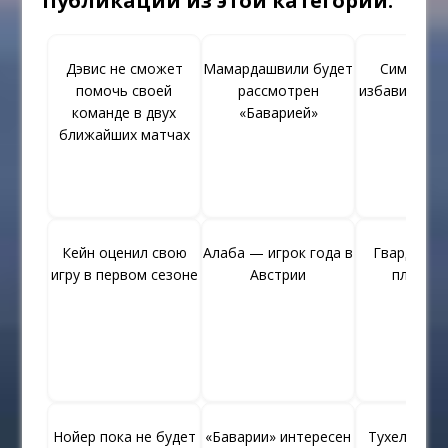
Публикации из этой категории:
Дэвис не сможет
Мамардашвили будет
Симеоне 
помочь своей
рассмотрен
избавиться 
команде в двух
«Баварией»
ближайших матчах
Кейн оценил свою
Алаба — игрок года в
Гвардиоле
игру в первом сезоне
Австрии
плейме
Нойер пока не будет
«Баварии» интересен
Тухель о п