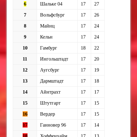
6
Шальке 04
17
27
7
Вольфсбург
17
26
8
Майнц
17
24
9
Кельн
17
24
10
Гамбург
18
22
11
Ингольштадт
17
20
12
Аугсбург
17
19
13
Дармштадт
17
18
14
Айнтрахт
17
17
15
Штутгарт
17
15
16
Вердер
17
15
17
Ганновер 96
17
14
18
Хоффенхайм
17
13