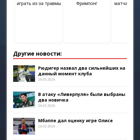
играть из-за травмы
Фримпонг
матча с «У
Другие новости:
Рюдигер назвал два сильнейших на
данный момент клуба
26.03.2026
В атаку «Ливерпуля» были выбраны
два новичка
26.03.2026
Мбаппе дал оценку игре Олисе
26.03.2026