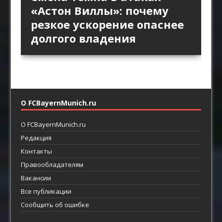
линии «Барселоны»:
второй мяч: зачем клубы
как продолжение
«Астон Виллы»: почему
персонального прессинга:
пространство за защитой
Английской премьер-лиги
позиционной атаки
резкое ускорение опаснее
как ротации освобождают
как главный ресурс атаки
возвращают прямой
долгого владения
пространство между
футбол
линиями
О FCBayernMunich.ru
О FCBayernMunich.ru
Редакция
Контакты
Правообладателям
Вакансии
Все публикации
Сообщить об ошибке