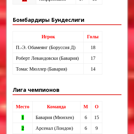
Бомбардиры Бундеслиги
Игрок
Голы
П.-Э. Обамеянг (Боруссия Д)
18
Роберт Левандовски (Бавария)
17
Томас Мюллер (Бавария)
14
Лига чемпионов
Место
Команда
М
О
1
Бавария (Мюнхен)
6
15
2
Арсенал (Лондон)
6
9