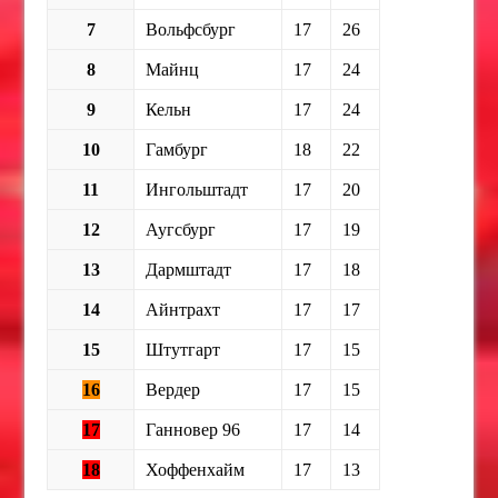
7
Вольфсбург
17
26
8
Майнц
17
24
9
Кельн
17
24
10
Гамбург
18
22
11
Ингольштадт
17
20
12
Аугсбург
17
19
13
Дармштадт
17
18
14
Айнтрахт
17
17
15
Штутгарт
17
15
16
Вердер
17
15
17
Ганновер 96
17
14
18
Хоффенхайм
17
13