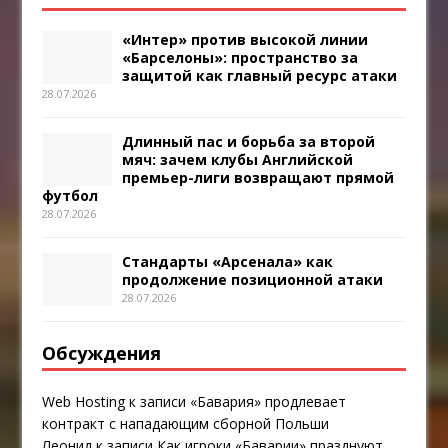
«Интер» против высокой линии
«Барселоны»: пространство за
защитой как главный ресурс атаки
28.07.2026
Длинный пас и борьба за второй
мяч: зачем клубы Английской
премьер-лиги возвращают прямой
футбол
28.07.2026
Стандарты «Арсенала» как
продолжение позиционной атаки
28.07.2026
Обсуждения
Web Hosting
к записи
«Бавария» продлевает
контракт с нападающим сборной Польши
Леонид
к записи
Как игроки «Баварии» празднуют