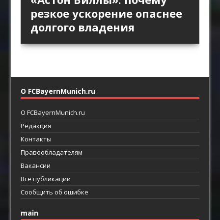
пространство за защитой
Английской премьер-лиги
позиционной атаки
резкое ускорение опаснее
как ротации освобождают
как главный ресурс атаки
возвращают прямой
долгого владения
пространство между
футбол
линиями
О FCBayernMunich.ru
О FCBayernMunich.ru
Редакция
Контакты
Правообладателям
Вакансии
Все публикации
Сообщить об ошибке
main