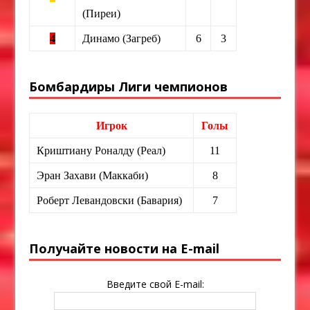
(Пиреи)
4
Динамо (Загреб)
6
3
Бомбардиры Лиги чемпионов
Игрок
Голы
Криштиану Роналду (Реал)
11
Эран Захави (Маккаби)
8
Роберт Левандовски (Бавария)
7
Получайте новости на E-mail
Введите свой E-mail: