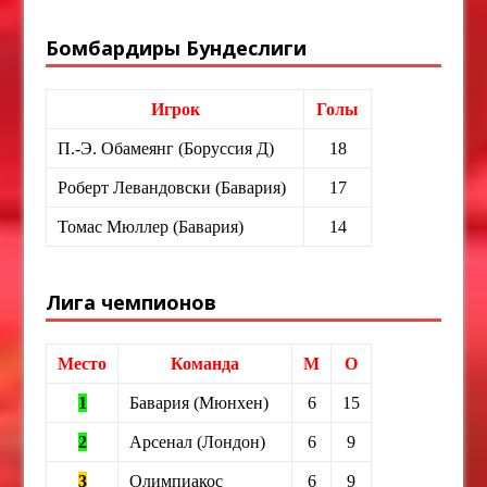
Бомбардиры Бундеслиги
Игрок
Голы
П.-Э. Обамеянг (Боруссия Д)
18
Роберт Левандовски (Бавария)
17
Томас Мюллер (Бавария)
14
Лига чемпионов
Место
Команда
М
О
1
Бавария (Мюнхен)
6
15
2
Арсенал (Лондон)
6
9
3
Олимпиакос
6
9