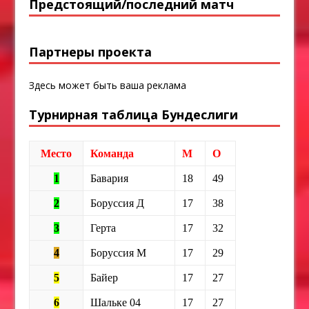
Предстоящий/последний матч
Партнеры проекта
Здесь может быть ваша реклама
Турнирная таблица Бундеслиги
Место
Команда
М
О
1
Бавария
18
49
2
Боруссия Д
17
38
3
Герта
17
32
4
Боруссия М
17
29
5
Байер
17
27
6
Шальке 04
17
27