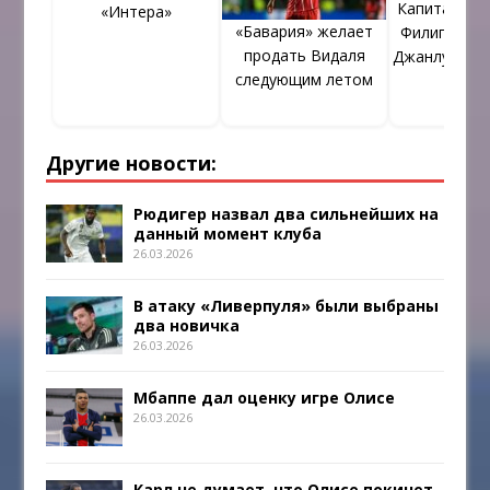
Капитану «Б
«Интера»
«Бавария» желает
Филиппу Лам
продать Видаля
Джанлуке Га
следующим летом
Другие новости:
Рюдигер назвал два сильнейших на
данный момент клуба
26.03.2026
В атаку «Ливерпуля» были выбраны
два новичка
26.03.2026
Мбаппе дал оценку игре Олисе
26.03.2026
Карл не думает, что Олисе покинет