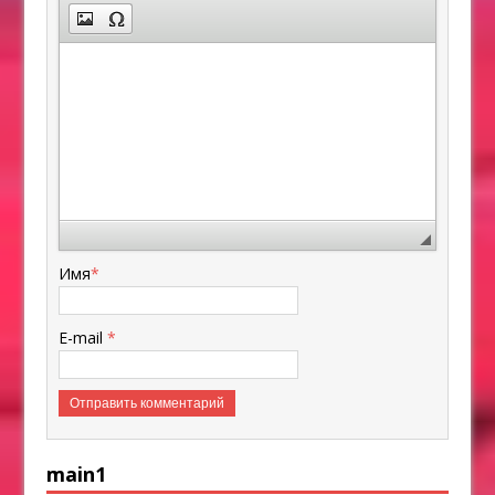
Имя
*
E-mail
*
main1