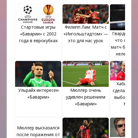
Стартовые игры
Филипп Лам: Матч с
Гвардиола с
«Баварии» с 2002
«Ингольштадтом» —
что сегод
года в еврокубках
это для нас урок
матч был си
нелегкому
Хаби Алон
Ульрайх интересен
Мюллер очень
сделал пра
«Баварии»
удивлен решением
выбор пере
«Баварии»
Мюнхе
Мюллер высказался
после поражения от