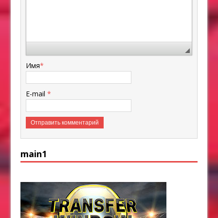
Имя
*
E-mail
*
main1