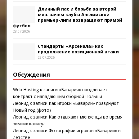
Длинный пас и борьба за второй
мяч: зачем клубы Английской
премьер-лиги возвращают прямой
футбол
28.07.2026
Стандарты «Арсенала» как
продолжение позиционной атаки
28.07.2026
Обсуждения
Web Hosting
к записи
«Бавария» продлевает
контракт с нападающим сборной Польши
Леонид
к записи
Как игроки «Баварии» празднуют
Новый год (фото)
Леонид
к записи
Как отдыхают мюнхенцы во время
зимних каникул
Леонид
к записи
Фотографии игроков «Баварии» в
детстве