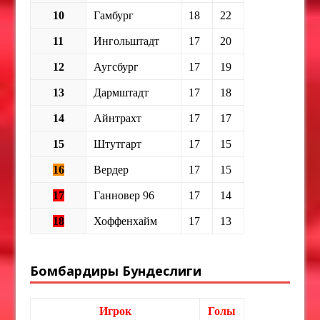
10
Гамбург
18
22
11
Ингольштадт
17
20
12
Аугсбург
17
19
13
Дармштадт
17
18
14
Айнтрахт
17
17
15
Штутгарт
17
15
16
Вердер
17
15
17
Ганновер 96
17
14
18
Хоффенхайм
17
13
Бомбардиры Бундеслиги
Игрок
Голы