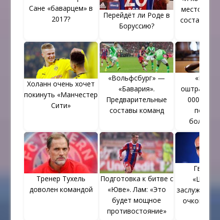
Сане «баварцем» в
место в о
Перейдёт ли Роде в
2017?
составе «Б
Боруссию?
«Вольфсбург» —
«Бавар
Холанн очень хочет
«Бавария».
оштрафова
покинуть «Манчестер
Предварительные
000 евро 
Сити»
составы команд
поведе
болельщ
Гвардио
Тренер Тухель
Подготовка к битве с
«Штутг
доволен командой
«Юве». Лам: «Это
заслуживае
будет мощное
очков, чем
противостояние»