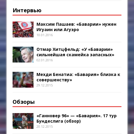
Интервью
Максим Пашаев: «Баварии» нужен
Игуаин или Агуэро
10.01.2016
Отмар Хитцфельд: «У «Баварии»
сильнейшая скамейка запасных»
02.01.2016
Мехди Бенатиа: «Бавария» близка к
совершенству»
29.12.2015
Обзоры
«Ганновер 96» — «Бавария». 17 тур
Бундеслига (обзор)
20.12.2015