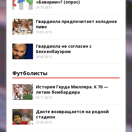
«Баварии»? (опрос)
29.10.2015
Гвардиола предпочитает холодное
пиво
19.09.2015
Гвардиола не согласен с
Беккенбауэром
18.09.2015
Футболисты
История Герда Мюллера. К 70 —
летию бомбардира
03.11.2015
Данте возвращается на родной
стадион
22.09.2015