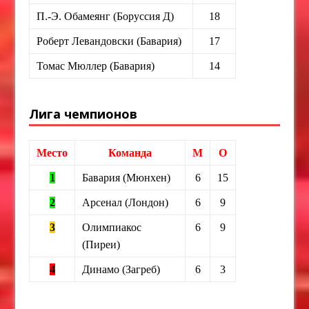
П.-Э. Обамеянг (Боруссия Д)
18
Роберт Левандовски (Бавария)
17
Томас Мюллер (Бавария)
14
Лига чемпионов
Место
Команда
М
О
1
Бавария (Мюнхен)
6
15
2
Арсенал (Лондон)
6
9
3
Олимпиакос
6
9
(Пиреи)
4
Динамо (Загреб)
6
3