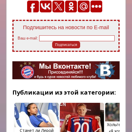
Подпишитесь на новости по E-mail
Ваш e-mail:
Публикации из этой категории:
Хольгер Бад
Станет ли Лерой
«Я хочу за