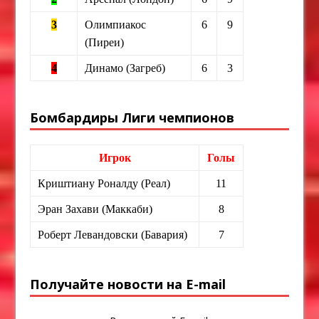
3
Олимпиакос
6
9
(Пиреи)
4
Динамо (Загреб)
6
3
Бомбардиры Лиги чемпионов
Игрок
Голы
Криштиану Роналду (Реал)
11
Эран Захави (Маккаби)
8
Роберт Левандовски (Бавария)
7
Получайте новости на E-mail