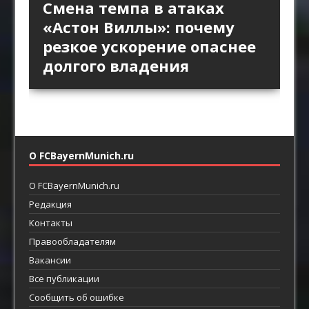
«Интер» против высокой
Длинный пас и борьба за
Стандарты «Арсенала»
Смена темпа в атаках
«Брага» против
линии «Барселоны»:
второй мяч: зачем клубы
как продолжение
«Астон Виллы»: почему
персонального прессинга:
пространство за защитой
Английской премьер-лиги
позиционной атаки
резкое ускорение опаснее
как ротации освобождают
как главный ресурс атаки
возвращают прямой
долгого владения
пространство между
футбол
линиями
О FCBayernMunich.ru
О FCBayernMunich.ru
Редакция
Контакты
Правообладателям
Вакансии
Все публикации
Сообщить об ошибке