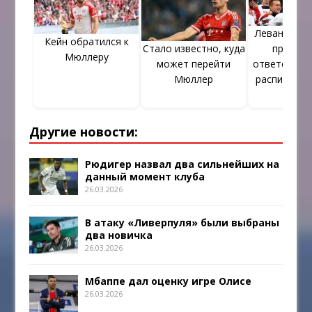
Левандовск
Кейн обратился к
Стало известно, куда
привлеч
Мюллеру
может перейти
ответственн
Мюллер
распитие а
Другие новости:
Рюдигер назвал два сильнейших на
данный момент клуба
26.03.2026
В атаку «Ливерпуля» были выбраны
два новичка
26.03.2026
Мбаппе дал оценку игре Олисе
26.03.2026