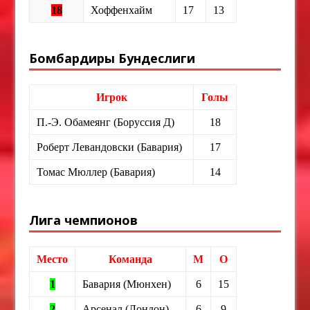
18
Хоффенхайм
17
13
Бомбардиры Бундеслиги
Игрок
Голы
П.-Э. Обамеянг (Боруссия Д)
18
Роберт Левандовски (Бавария)
17
Томас Мюллер (Бавария)
14
Лига чемпионов
Место
Команда
М
О
1
Бавария (Мюнхен)
6
15
2
Арсенал (Лондон)
6
9