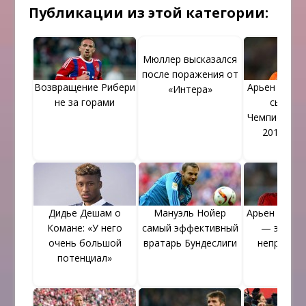
Публикации из этой категории:
Мюллер высказался
после поражения от
Возвращение Рибери
Арьен Робб
«Интера»
не за горами
сыграть
Чемпионате
2018 в Р
Дидье Дешам о
Мануэль Нойер
Арьен Роббе
Комане: «У него
самый эффективный
— это бы
очень большой
вратарь Бундеслиги
неприятн
потенциал»