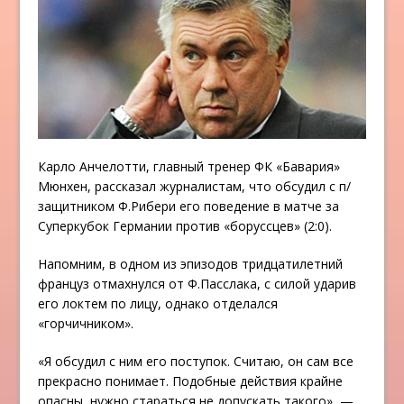
Карло Анчелотти, главный тренер ФК «Бавария»
Мюнхен, рассказал журналистам, что обсудил с п/
защитником Ф.Рибери его поведение в матче за
Суперкубок Германии против «боруссцев» (2:0).
Напомним, в одном из эпизодов тридцатилетний
француз отмахнулся от Ф.Пасслака, с силой ударив
его локтем по лицу, однако отделался
«горчичником».
«Я обсудил с ним его поступок. Считаю, он сам все
прекрасно понимает. Подобные действия крайне
опасны, нужно стараться не допускать такого», —