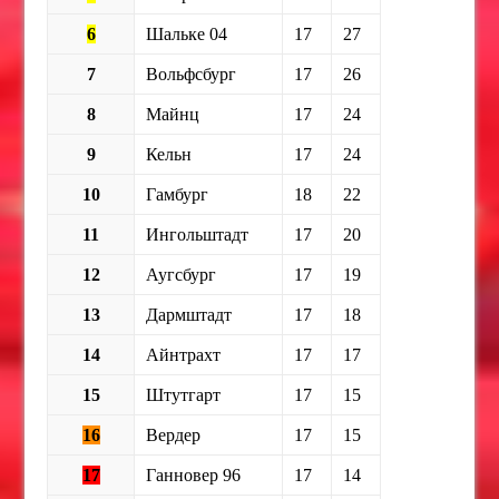
6
Шальке 04
17
27
7
Вольфсбург
17
26
8
Майнц
17
24
9
Кельн
17
24
10
Гамбург
18
22
11
Ингольштадт
17
20
12
Аугсбург
17
19
13
Дармштадт
17
18
14
Айнтрахт
17
17
15
Штутгарт
17
15
16
Вердер
17
15
17
Ганновер 96
17
14