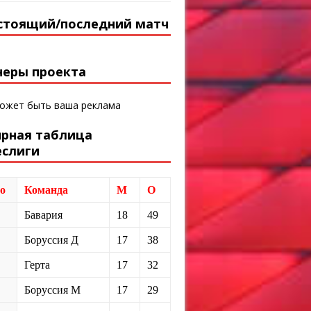
стоящий/последний матч
неры проекта
может быть ваша реклама
ирная таблица
еслиги
о
Команда
М
О
Бавария
18
49
Боруссия Д
17
38
Герта
17
32
Боруссия М
17
29