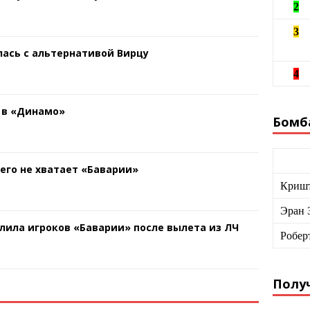
2
3
ась с альтернативой Вирцу
4
 в «Динамо»
Бомб
чего не хватает «Баварии»
Кришт
Эран 
лила игроков «Баварии» после вылета из ЛЧ
Робер
Получ