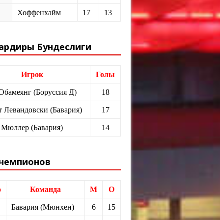
Хоффенхайм
17
13
ардиры Бундеслиги
Игрок
Голы
 Обамеянг (Боруссия Д)
18
т Левандовски (Бавария)
17
 Мюллер (Бавария)
14
 чемпионов
о
Команда
М
О
Бавария (Мюнхен)
6
15