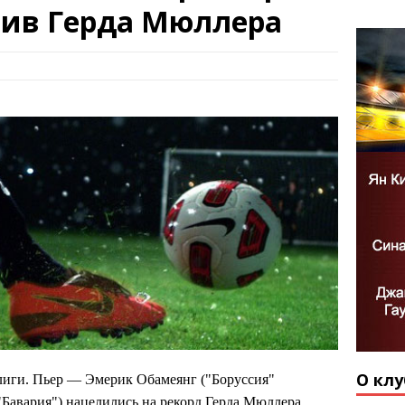
тив Герда Мюллера
О клу
иги. Пьер — Эмерик Обамеянг ("Боруссия"
"Бавария") нацелились на рекорд Герда Мюллера