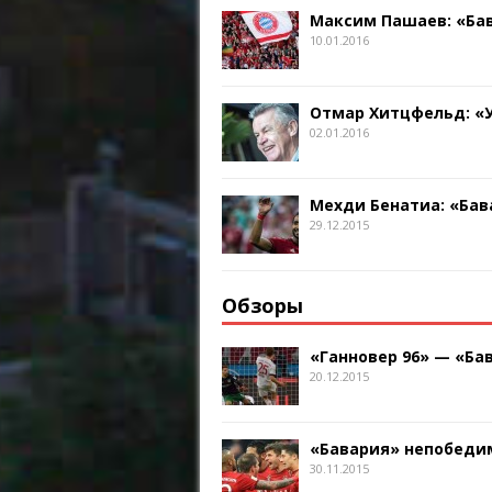
Максим Пашаев: «Бав
10.01.2016
Отмар Хитцфельд: «
02.01.2016
Мехди Бенатиа: «Бав
29.12.2015
Обзоры
«Ганновер 96» — «Бав
20.12.2015
«Бавария» непобедим
30.11.2015