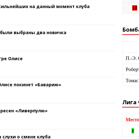
 сильнейших на данный момент клуба
18
Бомб
 были выбраны два новичка
П.-Э.
гре Олисе
Робер
Томас
 Олисе покинет «Баварию»
Лига
ересен «Ливерпулю»
Мест
1
 слухи о смене клуба