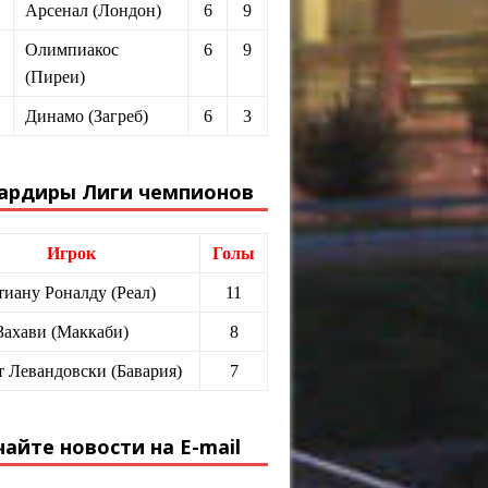
Арсенал (Лондон)
6
9
Олимпиакос
6
9
(Пиреи)
Динамо (Загреб)
6
3
ардиры Лиги чемпионов
Игрок
Голы
иану Роналду (Реал)
11
Захави (Маккаби)
8
т Левандовски (Бавария)
7
айте новости на E-mail