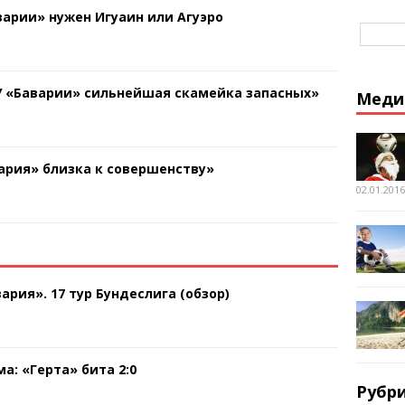
арии» нужен Игуаин или Агуэро
У «Баварии» сильнейшая скамейка запасных»
Меди
ария» близка к совершенству»
02.01.2016
ария». 17 тур Бундеслига (обзор)
а: «Герта» бита 2:0
Рубр