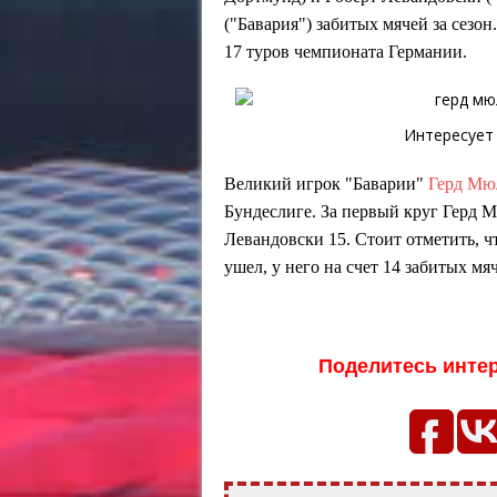
("Бавария") забитых мячей за сезон
17 туров чемпионата Германии.
Интересует
Великий игрок "Баварии"
Герд Мю
Бундеслиге. За первый круг Герд Мю
Левандовски 15. Стоит отметить, 
ушел, у него на счет 14 забитых мя
Поделитесь инте