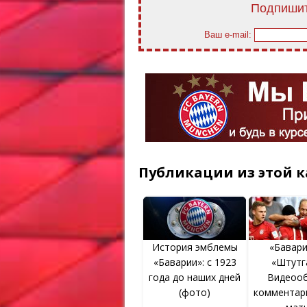
Подпишит
Ваш e-mail:
Публикации из этой к
История эмблемы
«Бавар
«Баварии»: с 1923
«Штутг
года до наших дней
Видеооб
(фото)
комментар