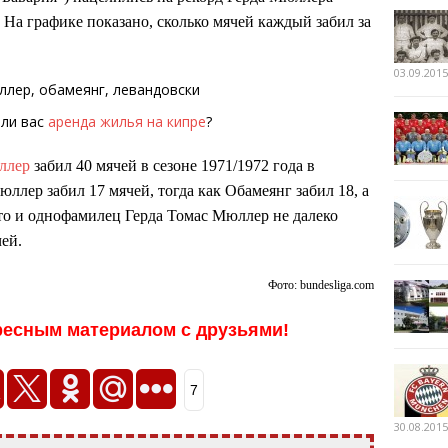
. На графике показано, сколько мячей каждый забил за
03.09.2015
 ли вас
аренда жилья на кипре
?
ллер
забил 40 мячей в сезоне 1971/1972 года в
ллер забил 17 мячей, тогда как Обамеянг забил 18, а
что и однофамилец Герда Томас Мюллер не далеко
чей.
Фото: bundesliga.com
ресным материалом с друзьями!
7
30.08.2015