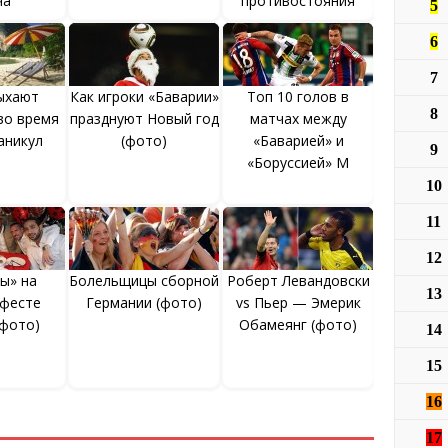
ча
противостояния
5
6
7
ыхают
Как игроки «Баварии»
Топ 10 голов в
8
во время
празднуют Новый год
матчах между
аникул
(фото)
«Баварией» и
9
«Боруссией» М
10
11
12
ы» на
Болельщицы сборной
Роберт Левандовски
13
фесте
Германии (фото)
vs Пьер — Эмерик
 фото)
Обамеянг (фото)
14
15
16
17