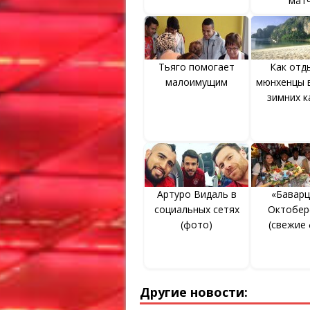
мат
Тьяго помогает
Как отд
малоимущим
мюнхенцы 
зимних к
Артуро Видаль в
«Баварц
социальных сетях
Октобер
(фото)
(свежие
Другие новости: