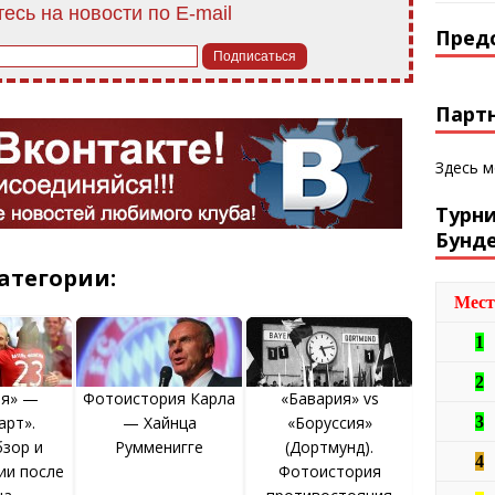
есь на новости по E-mail
Пред
Парт
Здесь 
Турн
Бунд
атегории:
Мест
1
2
ия» —
Фотоистория Карла
«Бавария» vs
3
арт».
— Хайнца
«Боруссия»
зор и
Румменигге
(Дортмунд).
4
ии после
Фотоистория