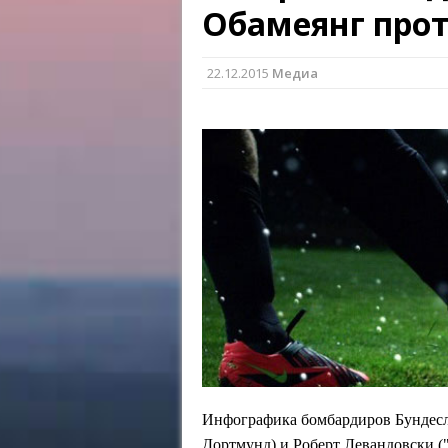
Обамеянг про
22.12.2015
Медиа
Инфографика бомбардиров Бундесл
Дортмунд) и Роберт Левандовски (