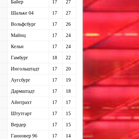
Байер
17
27
Шальке 04
17
27
Вольфсбург
17
26
Майнц
17
24
Кельн
17
24
Гамбург
18
22
Ингольштадт
17
20
Аугсбург
17
19
Дармштадт
17
18
Айнтрахт
17
17
Штутгарт
17
15
Вердер
17
15
Ганновер 96
17
14