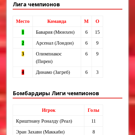
Лига чемпионов
Место
Команда
М
О
1
Бавария (Мюнхен)
6
15
2
Арсенал (Лондон)
6
9
3
Олимпиакос
6
9
(Пиреи)
4
Динамо (Загреб)
6
3
Бомбардиры Лиги чемпионов
Игрок
Голы
Криштиану Роналду (Реал)
11
Эран Захави (Маккаби)
8