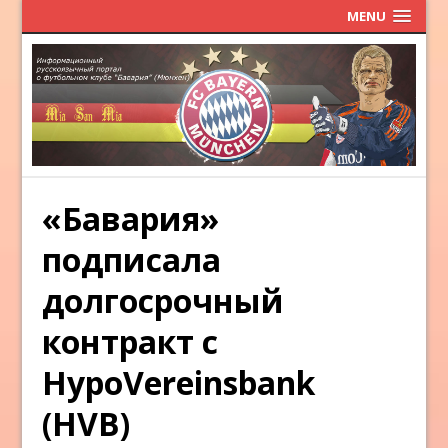
MENU
«Бавария»
подписала
долгосрочный
контракт с
HypoVereinsbank
(HVB)