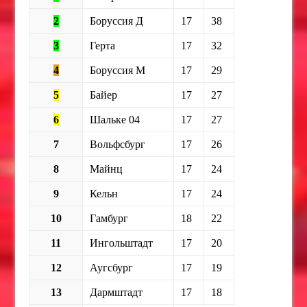
2
Боруссия Д
17
38
3
Герта
17
32
4
Боруссия М
17
29
5
Байер
17
27
6
Шальке 04
17
27
7
Вольфсбург
17
26
8
Майнц
17
24
9
Кельн
17
24
10
Гамбург
18
22
11
Ингольштадт
17
20
12
Аугсбург
17
19
13
Дармштадт
17
18