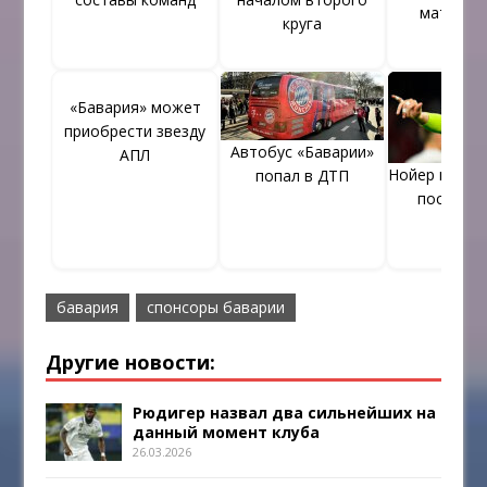
матч с «
круга
«Бавария» может
приобрести звезду
Автобус «Баварии»
АПЛ
Нойер восст
попал в ДТП
после т
бавария
спонсоры баварии
Другие новости:
Рюдигер назвал два сильнейших на
данный момент клуба
26.03.2026