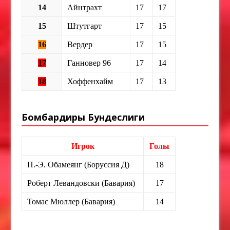
14
Айнтрахт
17
17
15
Штутгарт
17
15
16
Вердер
17
15
17
Ганновер 96
17
14
18
Хоффенхайм
17
13
Бомбардиры Бундеслиги
Игрок
Голы
П.-Э. Обамеянг (Боруссия Д)
18
Роберт Левандовски (Бавария)
17
Томас Мюллер (Бавария)
14