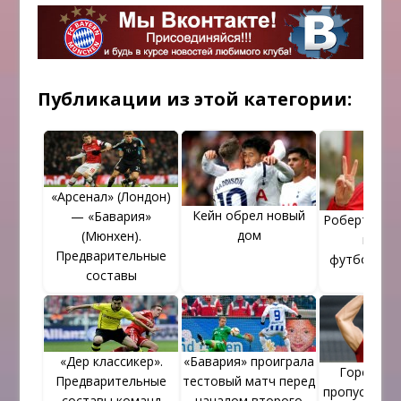
Публикации из этой категории:
«Арсенал» (Лондон)
Кейн обрел новый
— «Бавария»
Роберт Лев
дом
(Мюнхен).
призн
Предварительные
футболист
составы
«Дер классикер».
«Бавария» проиграла
Горецка и
Предварительные
тестовый матч перед
пропустят 
составы команд
началом второго