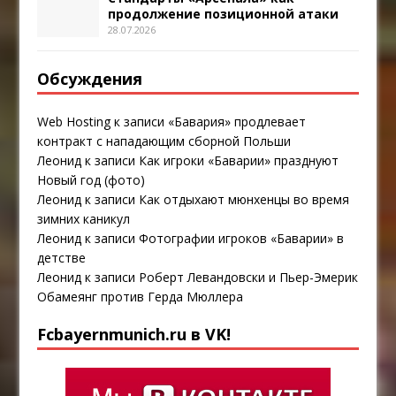
продолжение позиционной атаки
28.07.2026
Обсуждения
Web Hosting
к записи
«Бавария» продлевает
контракт с нападающим сборной Польши
Леонид
к записи
Как игроки «Баварии» празднуют
Новый год (фото)
Леонид
к записи
Как отдыхают мюнхенцы во время
зимних каникул
Леонид
к записи
Фотографии игроков «Баварии» в
детстве
Леонид
к записи
Роберт Левандовски и Пьер-Эмерик
Обамеянг против Герда Мюллера
Fcbayernmunich.ru в VK!