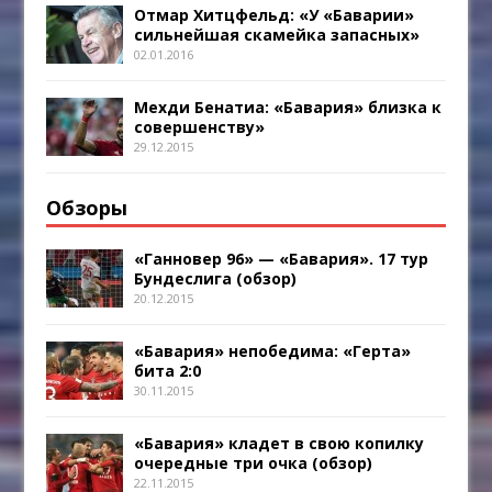
Отмар Хитцфельд: «У «Баварии»
сильнейшая скамейка запасных»
02.01.2016
Мехди Бенатиа: «Бавария» близка к
совершенству»
29.12.2015
Обзоры
«Ганновер 96» — «Бавария». 17 тур
Бундеслига (обзор)
20.12.2015
«Бавария» непобедима: «Герта»
бита 2:0
30.11.2015
«Бавария» кладет в свою копилку
очередные три очка (обзор)
22.11.2015