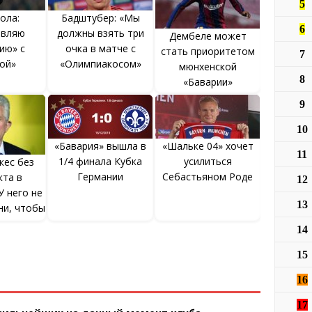
5
ола:
Бадштубер: «Мы
6
авляю
должны взять три
Дембеле может
ию» с
очка в матче с
стать приоритетом
7
ой»
«Олимпиакосом»
мюнхенской
8
«Баварии»
9
10
«Бавария» вышла в
«Шальке 04» хочет
11
1/4 финала Кубка
усилиться
кес без
Германии
Себастьяном Роде
кта в
12
У него не
13
ни, чтобы
ть его
14
15
16
17