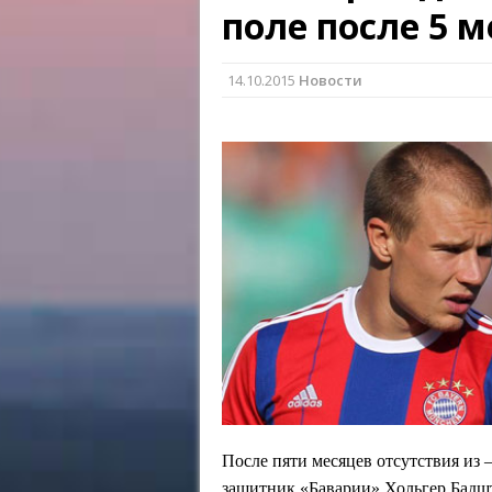
поле после 5 
14.10.2015
Новости
После пяти месяцев отсутствия из 
защитник «Баварии» Хольгер Бадш