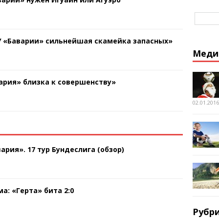
У «Баварии» сильнейшая скамейка запасных»
Меди
ария» близка к совершенству»
02.01.2016
ария». 17 тур Бундеслига (обзор)
а: «Герта» бита 2:0
Рубр