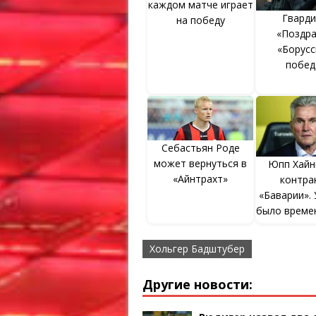
каждом матче играет
Гварди
на победу
«Поздр
«Борусс
побед
Себастьян Роде
может вернуться в
Юпп Хайн
«Айнтрахт»
контра
«Баварии». 
было време
подписа
Хольгер Бадштубер
Другие новости: