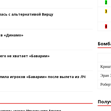
2
3
ась с альтернативой Вирцу
4
 в «Динамо»
Бомб
чего не хватает «Баварии»
Кришт
Эран 
лила игроков «Баварии» после вылета из ЛЧ
Робер
Получ
арии» нужен Игуаин или Агуэро