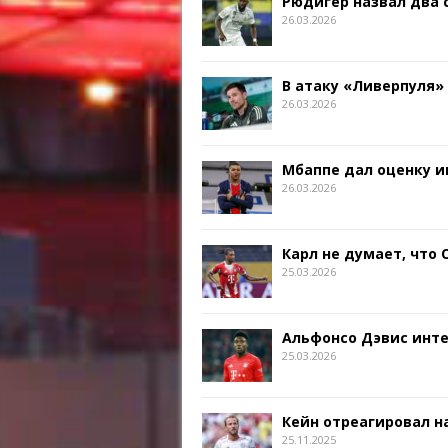
Рюдигер назвал два
26.03.2026
В атаку «Ливерпуля»
26.03.2026
Мбаппе дал оценку и
26.03.2026
Карл не думает, что
25.03.2026
Альфонсо Дэвис инт
25.03.2026
Кейн отреагировал на
25.11.2025