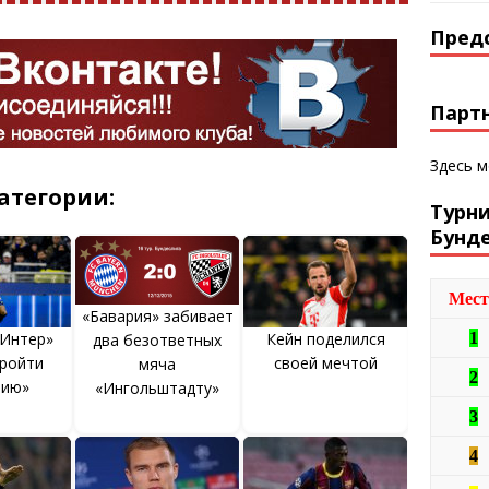
Пред
Парт
Здесь 
атегории:
Турн
Бунд
Мест
«Бавария» забивает
1
«Интер»
Кейн поделился
два безответных
ройти
своей мечтой
мяча
2
рию»
«Ингольштадту»
3
4