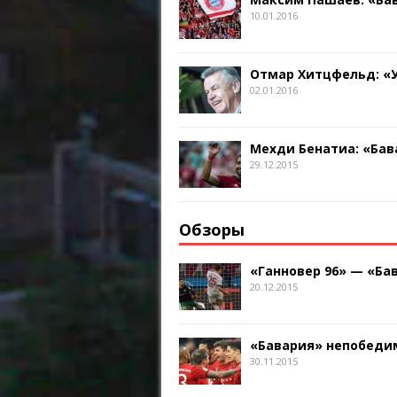
10.01.2016
Отмар Хитцфельд: «
02.01.2016
Мехди Бенатиа: «Бав
29.12.2015
Обзоры
«Ганновер 96» — «Бав
20.12.2015
«Бавария» непобедим
30.11.2015