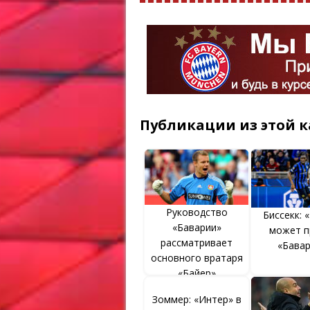
Публикации из этой к
Руководство
Биссекк: 
«Баварии»
может п
рассматривает
«Бава
основного вратаря
«Байер»
Зоммер: «Интер» в