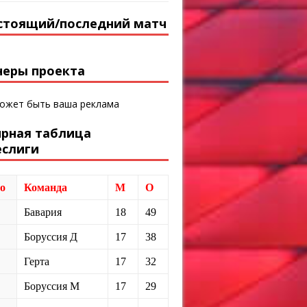
стоящий/последний матч
неры проекта
может быть ваша реклама
ирная таблица
еслиги
о
Команда
М
О
Бавария
18
49
Боруссия Д
17
38
Герта
17
32
Боруссия М
17
29