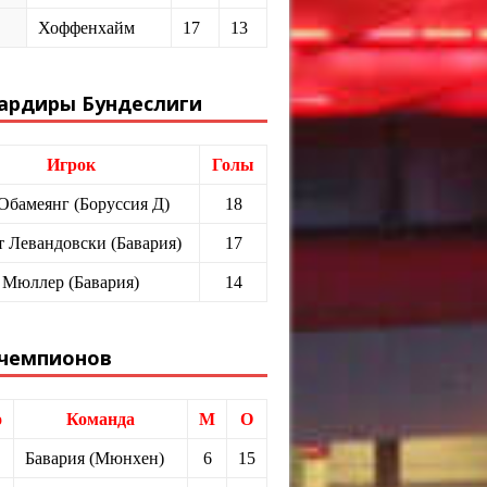
Хоффенхайм
17
13
ардиры Бундеслиги
Игрок
Голы
 Обамеянг (Боруссия Д)
18
т Левандовски (Бавария)
17
 Мюллер (Бавария)
14
 чемпионов
о
Команда
М
О
Бавария (Мюнхен)
6
15