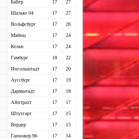
Байер
17
27
Шальке 04
17
27
Вольфсбург
17
26
Майнц
17
24
Кельн
17
24
Гамбург
18
22
Ингольштадт
17
20
Аугсбург
17
19
Дармштадт
17
18
Айнтрахт
17
17
Штутгарт
17
15
Вердер
17
15
Ганновер 96
17
14