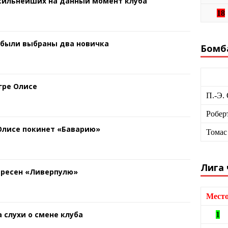
 сильнейших на данный момент клуба
18
 были выбраны два новичка
Бомб
гре Олисе
П.-Э.
Робер
 Олисе покинет «Баварию»
Томас
Лига
ересен «Ливерпулю»
Мест
 слухи о смене клуба
1