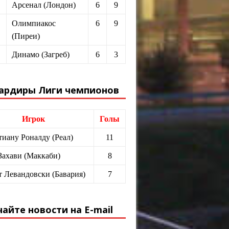
Арсенал (Лондон)
6
9
Олимпиакос
6
9
(Пиреи)
Динамо (Загреб)
6
3
ардиры Лиги чемпионов
Игрок
Голы
иану Роналду (Реал)
11
Захави (Маккаби)
8
т Левандовски (Бавария)
7
айте новости на E-mail