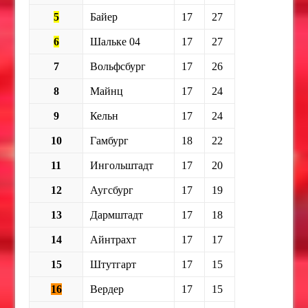
5
Байер
17
27
6
Шальке 04
17
27
7
Вольфсбург
17
26
8
Майнц
17
24
9
Кельн
17
24
10
Гамбург
18
22
11
Ингольштадт
17
20
12
Аугсбург
17
19
13
Дармштадт
17
18
14
Айнтрахт
17
17
15
Штутгарт
17
15
16
Вердер
17
15