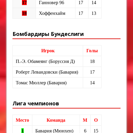
17
Ганновер 96
17
14
18
Хоффенхайм
17
13
Бомбардиры Бундеслиги
Игрок
Голы
П.-Э. Обамеянг (Боруссия Д)
18
Роберт Левандовски (Бавария)
17
Томас Мюллер (Бавария)
14
Лига чемпионов
Место
Команда
М
О
1
Бавария (Мюнхен)
6
15