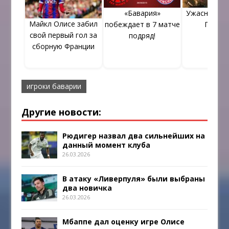
«Бавария»
Ужасные со
Майкл Олисе забил
побеждает в 7 матче
Париж
свой первый гол за
подряд!
сборную Франции
игроки баварии
Другие новости:
Рюдигер назвал два сильнейших на
данный момент клуба
26.03.2026
В атаку «Ливерпуля» были выбраны
два новичка
26.03.2026
Мбаппе дал оценку игре Олисе