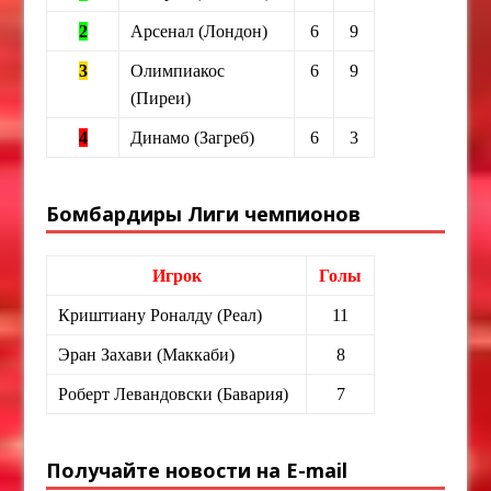
2
Арсенал (Лондон)
6
9
3
Олимпиакос
6
9
(Пиреи)
4
Динамо (Загреб)
6
3
Бомбардиры Лиги чемпионов
Игрок
Голы
Криштиану Роналду (Реал)
11
Эран Захави (Маккаби)
8
Роберт Левандовски (Бавария)
7
Получайте новости на E-mail