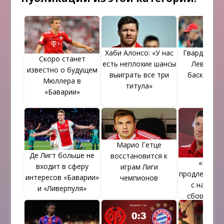
Хаби Алонсо: «У нас
Гвардиола 
Скоро станет
есть неплохие шансы
Левандов
известно о будущем
выиграть все три
баскетбо
Мюллера в
титула»
«Баварии»
Марио Гетце
Де Лигт больше не
восстановится к
«Бавар
входит в сферу
играм Лиги
продлевает 
интересов «Баварии»
чемпионов
с напад
и «Ливерпуля»
сборной 