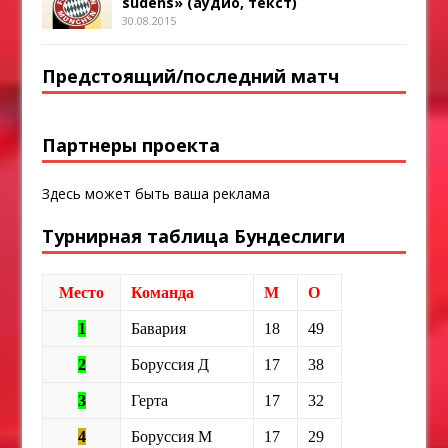
sudens» (аудио, текст)
30.08.2015
Предстоящий/последний матч
Партнеры проекта
Здесь может быть ваша реклама
Турнирная таблица Бундеслиги
Место
Команда
М
О
1
Бавария
18
49
2
Боруссия Д
17
38
3
Герта
17
32
4
Боруссия М
17
29