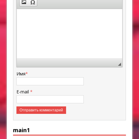
Имя
*
E-mail
*
main1