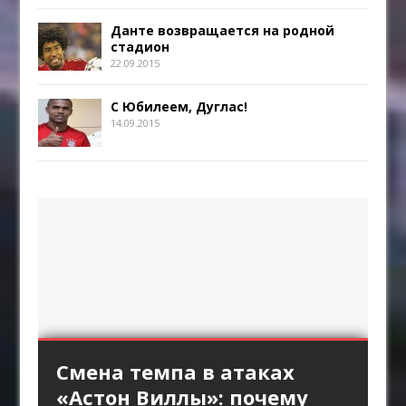
Данте возвращается на родной
стадион
22.09.2015
С Юбилеем, Дуглас!
14.09.2015
«Интер» против высокой
Длинный пас и борьба за
Стандарты «Арсенала»
Смена темпа в атаках
«Брага» против
линии «Барселоны»:
второй мяч: зачем клубы
как продолжение
«Астон Виллы»: почему
персонального прессинга: