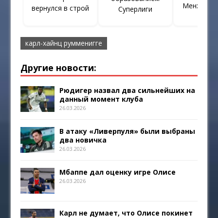
Менхенгл
вернулся в строй
Суперлиги
карл-хайнц румменигге
Другие новости:
Рюдигер назвал два сильнейших на
данный момент клуба
26.03.2026
В атаку «Ливерпуля» были выбраны
два новичка
26.03.2026
Мбаппе дал оценку игре Олисе
26.03.2026
Карл не думает, что Олисе покинет