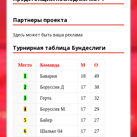
Партнеры проекта
Здесь может быть ваша реклама
Турнирная таблица Бундеслиги
Место
Команда
М
О
1
Бавария
18
49
2
Боруссия Д
17
38
3
Герта
17
32
4
Боруссия М
17
29
5
Байер
17
27
6
Шальке 04
17
27