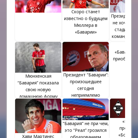
Скоро станет
Президент “
известно о будущем
не хочет ви
Мюллера в
стадионе л
«Баварии»
команды в к
вип-го
«Бавария»
приобрести
АПЛ
Президент “Баварии”:
Мюнхенская
произошедшее
“Бавария” показала
сегодня
свою новую
неприемлемо
домашнюю форму
«Бавар
“Бавария” не при чем,
проигры
это “Реал” грозился
«Борусси
Хави Мартинес
образованием