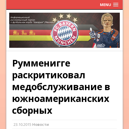
MENU
Румменигге
раскритиковал
медобслуживание в
южноамериканских
сборных
23.10.2015
Новости