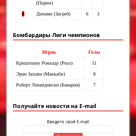
(Пиреи)
4
Динамо (Загреб)
6
3
Бомбардиры Лиги чемпионов
Игрок
Голы
Криштиану Роналду (Реал)
11
Эран Захави (Маккаби)
8
Роберт Левандовски (Бавария)
7
Получайте новости на E-mail
Введите свой E-mail: