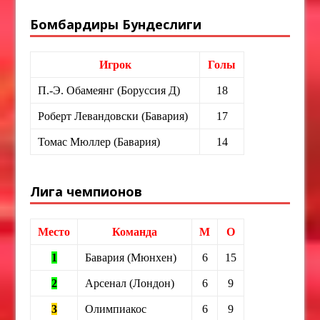
Бомбардиры Бундеслиги
Игрок
Голы
П.-Э. Обамеянг (Боруссия Д)
18
Роберт Левандовски (Бавария)
17
Томас Мюллер (Бавария)
14
Лига чемпионов
Место
Команда
М
О
1
Бавария (Мюнхен)
6
15
2
Арсенал (Лондон)
6
9
3
Олимпиакос
6
9