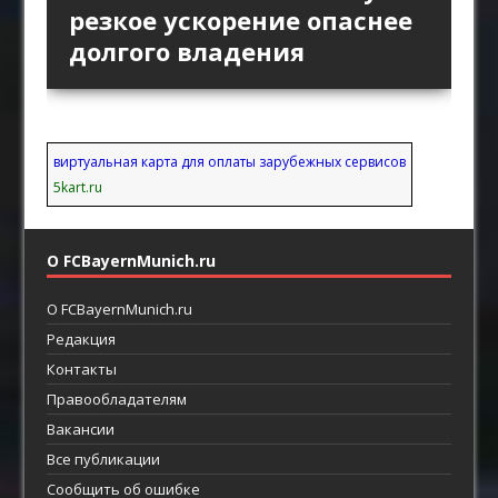
пространство за защитой
Английской премьер-лиги
позиционной атаки
резкое ускорение опаснее
как ротации освобождают
как главный ресурс атаки
возвращают прямой
долгого владения
пространство между
футбол
линиями
виртуальная карта для оплаты зарубежных сервисов
5kart.ru
О FCBayernMunich.ru
О FCBayernMunich.ru
Редакция
Контакты
Правообладателям
Вакансии
Все публикации
Сообщить об ошибке