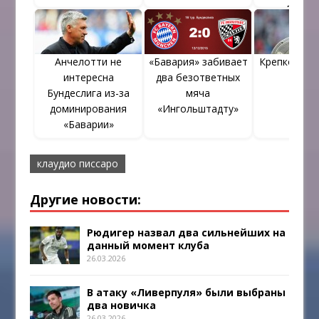
«Бавар
Анчелотти не
«Бавария» забивает
Крепкого зд
интересна
два безответных
Хаби
Бундеслига из-за
мяча
доминирования
«Ингольштадту»
«Баварии»
клаудио писсаро
Другие новости:
Рюдигер назвал два сильнейших на
данный момент клуба
26.03.2026
В атаку «Ливерпуля» были выбраны
два новичка
26.03.2026