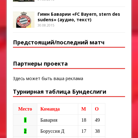
Гимн Баварии «FC Bayern, stern des
sudens» (аудио, текст)
30.08.2015
Предстоящий/последний матч
Партнеры проекта
Здесь может быть ваша реклама
Турнирная таблица Бундеслиги
Место
Команда
М
О
1
Бавария
18
49
2
Боруссия Д
17
38