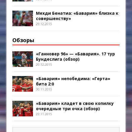
Мехди Бенатиа: «Бавария» близка к
совершенству»
29.12.2015
Обзоры
«Ганновер 96» — «Бавария». 17 тур
Бундеслига (обзор)
20.12.2015
«Бавария» непобедима: «Герта»
бита 2:0
30.11.2015
«Бавария» кладет в свою копилку
очередные три очка (обзор)
22.11.2015