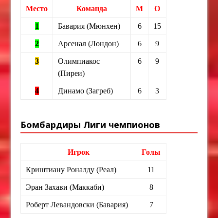
Место
Команда
М
О
1
Бавария (Мюнхен)
6
15
2
Арсенал (Лондон)
6
9
3
Олимпиакос
6
9
(Пиреи)
4
Динамо (Загреб)
6
3
Бомбардиры Лиги чемпионов
Игрок
Голы
Криштиану Роналду (Реал)
11
Эран Захави (Маккаби)
8
Роберт Левандовски (Бавария)
7