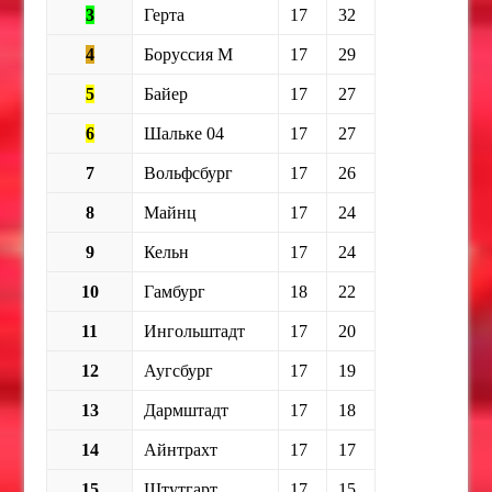
3
Герта
17
32
4
Боруссия М
17
29
5
Байер
17
27
6
Шальке 04
17
27
7
Вольфсбург
17
26
8
Майнц
17
24
9
Кельн
17
24
10
Гамбург
18
22
11
Ингольштадт
17
20
12
Аугсбург
17
19
13
Дармштадт
17
18
14
Айнтрахт
17
17
15
Штутгарт
17
15