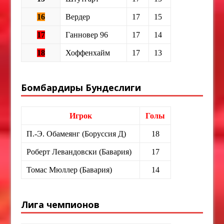
16
Вердер
17
15
17
Ганновер 96
17
14
18
Хоффенхайм
17
13
Бомбардиры Бундеслиги
Игрок
Голы
П.-Э. Обамеянг (Боруссия Д)
18
Роберт Левандовски (Бавария)
17
Томас Мюллер (Бавария)
14
Лига чемпионов