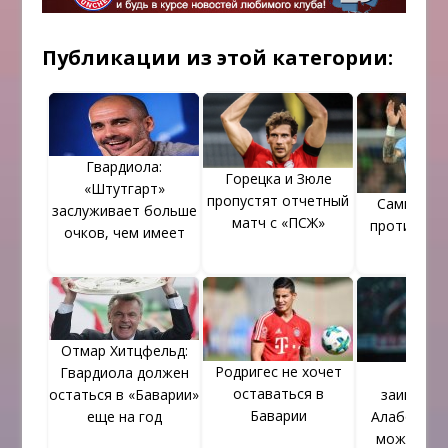
Публикации из этой категории:
Гвардиола:
Горецка и Зюле
«Штутгарт»
пропустят отчетный
Самый сл
заслуживает больше
матч с «ПСЖ»
противник
очков, чем имеет
Отмар Хитцфельд:
Родригес не хочет
Гвардиола должен
«Юве
оставаться в
остаться в «Баварии»
заинтере
Баварии
еще на год
Алабой. Ле
может по