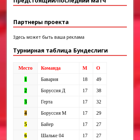
Предстоящий/последний матч
Партнеры проекта
Здесь может быть ваша реклама
Турнирная таблица Бундеслиги
Место
Команда
М
О
1
Бавария
18
49
2
Боруссия Д
17
38
3
Герта
17
32
4
Боруссия М
17
29
5
Байер
17
27
6
Шальке 04
17
27