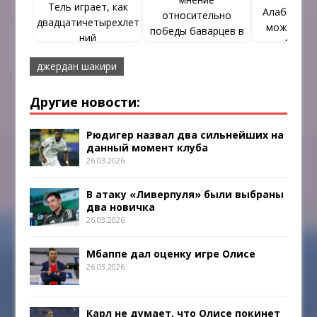
Тель играет, как
Алабой. Ле
относительно
двадцатичетырехлет
может по
победы баварцев в
ний
«Бавар
ЛЧ
джердан шакири
Другие новости:
Рюдигер назвал два сильнейших на
данный момент клуба
26.03.2026
В атаку «Ливерпуля» были выбраны
два новичка
26.03.2026
Мбаппе дал оценку игре Олисе
26.03.2026
Карл не думает, что Олисе покинет