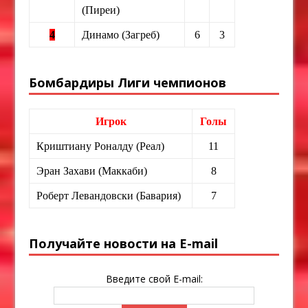
(Пиреи)
4
Динамо (Загреб)
6
3
Бомбардиры Лиги чемпионов
Игрок
Голы
Криштиану Роналду (Реал)
11
Эран Захави (Маккаби)
8
Роберт Левандовски (Бавария)
7
Получайте новости на E-mail
Введите свой E-mail: