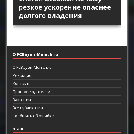
пространство за защитой
Английской премьер-лиги
позиционной атаки
резкое ускорение опаснее
как ротации освобождают
как главный ресурс атаки
возвращают прямой
долгого владения
пространство между
футбол
линиями
О FCBayernMunich.ru
О FCBayernMunich.ru
Редакция
Контакты
Правообладателям
Вакансии
Все публикации
Сообщить об ошибке
main