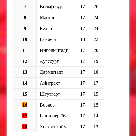
7
Вольфсбург
17
26
8
Майнц
17
24
9
Кельн
17
24
10
Гамбург
18
22
11
Ингольштадт
17
20
12
Аугсбург
17
19
13
Дармштадт
17
18
14
Айнтрахт
17
17
15
Штутгарт
17
15
16
Вердер
17
15
17
Ганновер 96
17
14
18
Хоффенхайм
17
13