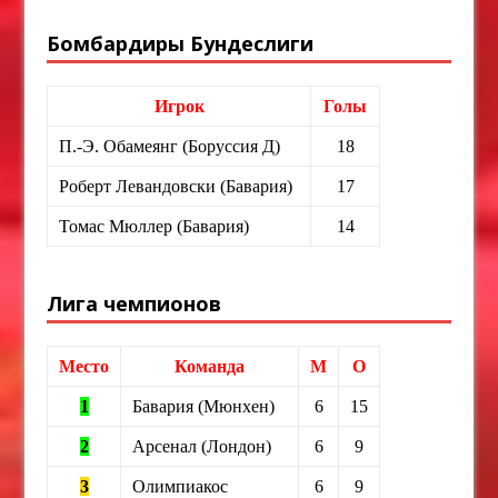
Бомбардиры Бундеслиги
Игрок
Голы
П.-Э. Обамеянг (Боруссия Д)
18
Роберт Левандовски (Бавария)
17
Томас Мюллер (Бавария)
14
Лига чемпионов
Место
Команда
М
О
1
Бавария (Мюнхен)
6
15
2
Арсенал (Лондон)
6
9
3
Олимпиакос
6
9