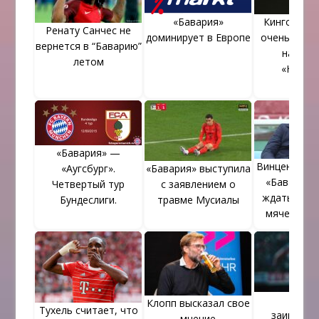
«Бавария»
Кингсли Ко
Ренату Санчес не
доминирует в Европе
очень дово
вернется в “Баварию”
нам вы
летом
«Ювент
«Бавария» —
Винценцо М
«Аугсбург».
«Бавария» выступила
«Баварцам
Четвертый тур
с заявлением о
ждать от н
Бундеслиги.
травме Мусиалы
мячей во 
тайм
«Юве
Клопп высказал свое
Тухель считает, что
заинтере
мнение